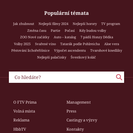
Populární témata
Jak zhubnout
Nejlepší filmy 2024
Nejlepší horory
TV program
Změna času
Partie
Počasí
Kdy budou volby
ZOO Nové začátky
Auto – katalog
7 pádů Honzy Dědka
Volby 2025
Svařené víno
Tatarák podle Pohlreicha
Aloe vera
Pěstování lichořeřišnice
Výpočet ascendentu
Tvarohové knedlíky
Nejlepší palačinky
Švestkový koláč
O FTV Prima
Management
Volná místa
Press
Reklama
Castingy a výzvy
HbbTV
Kontakty