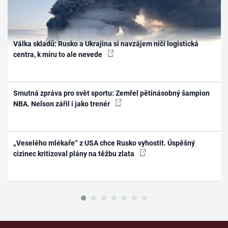
Válka skladů: Rusko a Ukrajina si navzájem ničí logistická
centra, k míru to ale nevede
Smutná zpráva pro svět sportu: Zemřel pětinásobný šampion
NBA. Nelson zářil i jako trenér
„Veselého mlékaře“ z USA chce Rusko vyhostit. Úspěšný
cizinec kritizoval plány na těžbu zlata