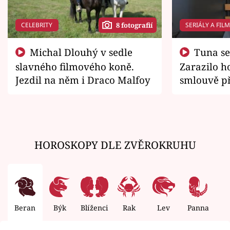
CELEBRITY
SERIÁLY A FIL
8 fotografií
Michal Dlouhý v sedle
Tuna se chtěl vrátit domů.
slavného filmového koně.
Zarazilo ho
Jezdil na něm i Draco Malfoy
smlouvě př
zemřít
HOROSKOPY DLE ZVĚROKRUHU
Beran
Býk
Blíženci
Rak
Lev
Panna
V