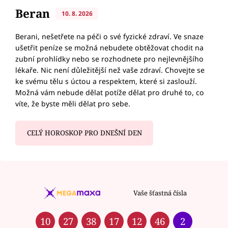
Beran
10. 8. 2026
Berani, nešetřete na péči o své fyzické zdraví. Ve snaze
ušetřit peníze se možná nebudete obtěžovat chodit na
zubní prohlídky nebo se rozhodnete pro nejlevnějšího
lékaře. Nic není důležitější než vaše zdraví. Chovejte se
ke svému tělu s úctou a respektem, které si zaslouží.
Možná vám nebude dělat potíže dělat pro druhé to, co
víte, že byste měli dělat pro sebe.
CELÝ HOROSKOP PRO DNEŠNÍ DEN
Vaše šťastná čísla
10
27
38
17
12
46
2