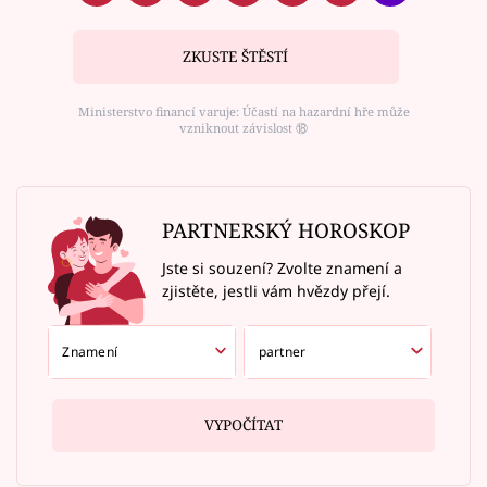
ZKUSTE ŠTĚSTÍ
Ministerstvo financí varuje: Účastí na hazardní hře může
vzniknout závislost ⑱
PARTNERSKÝ HOROSKOP
Jste si souzení? Zvolte znamení a
zjistěte, jestli vám hvězdy přejí.
VYPOČÍTAT