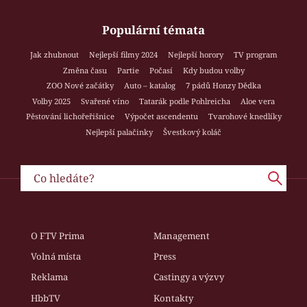
Populární témata
Jak zhubnout
Nejlepší filmy 2024
Nejlepší horory
TV program
Změna času
Partie
Počasí
Kdy budou volby
ZOO Nové začátky
Auto – katalog
7 pádů Honzy Dědka
Volby 2025
Svařené víno
Tatarák podle Pohlreicha
Aloe vera
Pěstování lichořeřišnice
Výpočet ascendentu
Tvarohové knedlíky
Nejlepší palačinky
Švestkový koláč
O FTV Prima
Management
Volná místa
Press
Reklama
Castingy a výzvy
HbbTV
Kontakty