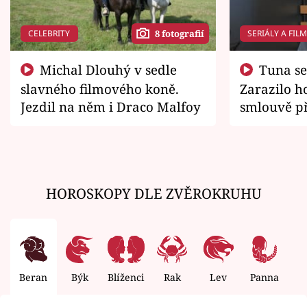
CELEBRITY
SERIÁLY A FIL
8 fotografií
Michal Dlouhý v sedle
Tuna se chtěl vrátit domů.
slavného filmového koně.
Zarazilo ho
Jezdil na něm i Draco Malfoy
smlouvě př
zemřít
HOROSKOPY DLE ZVĚROKRUHU
Beran
Býk
Blíženci
Rak
Lev
Panna
V