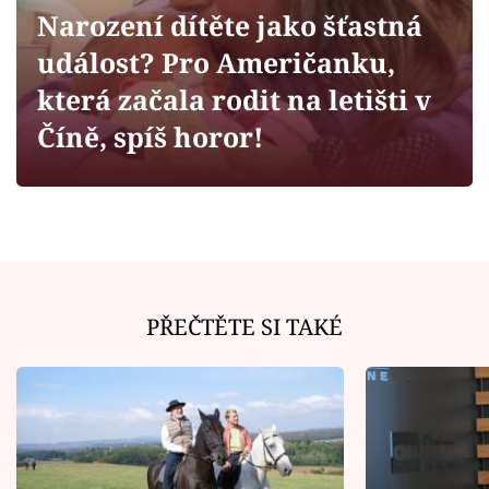
Horoskopy
Narození dítěte jako šťastná
Sledujte prima+
událost? Pro Američanku,
která začala rodit na letišti v
Filmový festival Karlovy Vary
Číně, spíš horor!
Pořady
Mámy sobě
Přihlášení
PŘEČTĚTE SI TAKÉ
Sledujte nás