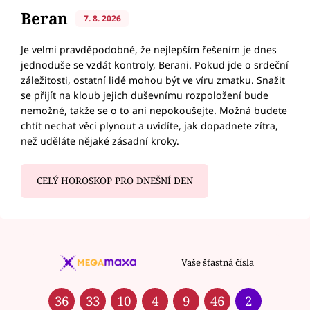
Beran
7. 8. 2026
Je velmi pravděpodobné, že nejlepším řešením je dnes
jednoduše se vzdát kontroly, Berani. Pokud jde o srdeční
záležitosti, ostatní lidé mohou být ve víru zmatku. Snažit
se přijít na kloub jejich duševnímu rozpoložení bude
nemožné, takže se o to ani nepokoušejte. Možná budete
chtít nechat věci plynout a uvidíte, jak dopadnete zítra,
než uděláte nějaké zásadní kroky.
CELÝ HOROSKOP PRO DNEŠNÍ DEN
Vaše šťastná čísla
36
33
10
4
9
46
2