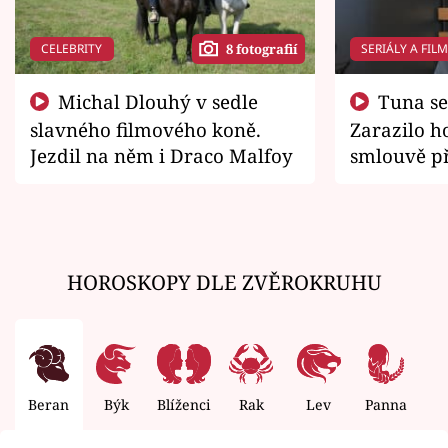
CELEBRITY
SERIÁLY A FIL
8 fotografií
Michal Dlouhý v sedle
Tuna se chtěl vrátit domů.
slavného filmového koně.
Zarazilo ho
Jezdil na něm i Draco Malfoy
smlouvě př
zemřít
HOROSKOPY DLE ZVĚROKRUHU
Beran
Býk
Blíženci
Rak
Lev
Panna
V