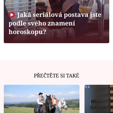
Horoskopy
Sledujte prima+
Jaká seriálová postava jste
podle svého znamení
Filmový festival Karlovy Vary
horoskopu?
Pořady
Mámy sobě
Přihlášení
PŘEČTĚTE SI TAKÉ
Sledujte nás