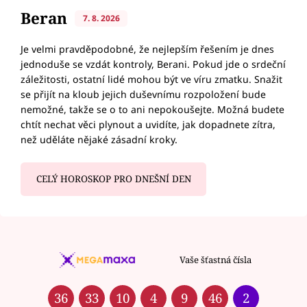
Beran
7. 8. 2026
Je velmi pravděpodobné, že nejlepším řešením je dnes
jednoduše se vzdát kontroly, Berani. Pokud jde o srdeční
záležitosti, ostatní lidé mohou být ve víru zmatku. Snažit
se přijít na kloub jejich duševnímu rozpoložení bude
nemožné, takže se o to ani nepokoušejte. Možná budete
chtít nechat věci plynout a uvidíte, jak dopadnete zítra,
než uděláte nějaké zásadní kroky.
CELÝ HOROSKOP PRO DNEŠNÍ DEN
Vaše šťastná čísla
36
33
10
4
9
46
2