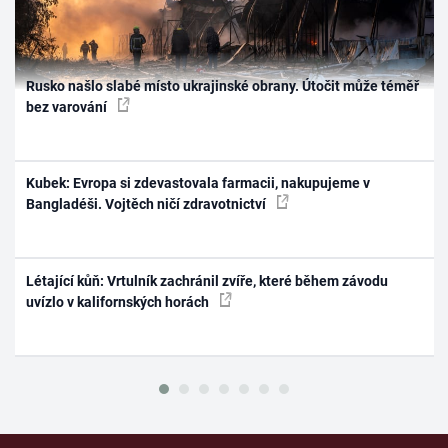
Rusko našlo slabé místo ukrajinské obrany. Útočit může téměř
bez varování
Kubek: Evropa si zdevastovala farmacii, nakupujeme v
Bangladéši. Vojtěch ničí zdravotnictví
Létající kůň: Vrtulník zachránil zvíře, které během závodu
uvízlo v kalifornských horách