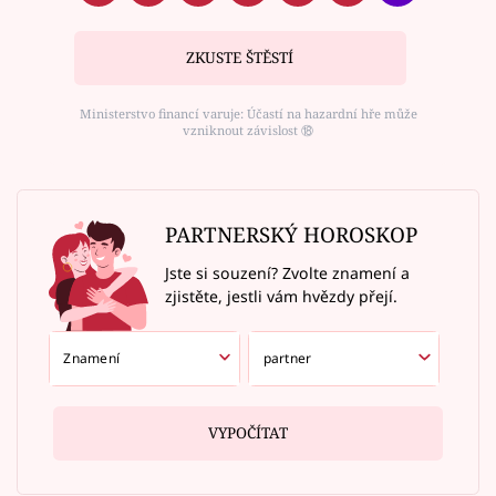
ZKUSTE ŠTĚSTÍ
Ministerstvo financí varuje: Účastí na hazardní hře může
vzniknout závislost ⑱
PARTNERSKÝ HOROSKOP
Jste si souzení? Zvolte znamení a
zjistěte, jestli vám hvězdy přejí.
VYPOČÍTAT