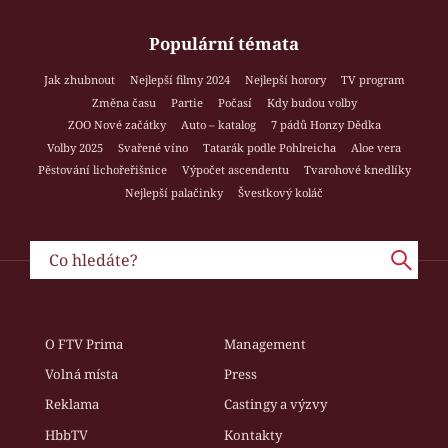
Populární témata
Jak zhubnout
Nejlepší filmy 2024
Nejlepší horory
TV program
Změna času
Partie
Počasí
Kdy budou volby
ZOO Nové začátky
Auto – katalog
7 pádů Honzy Dědka
Volby 2025
Svařené víno
Tatarák podle Pohlreicha
Aloe vera
Pěstování lichořeřišnice
Výpočet ascendentu
Tvarohové knedlíky
Nejlepší palačinky
Švestkový koláč
O FTV Prima
Management
Volná místa
Press
Reklama
Castingy a výzvy
HbbTV
Kontakty