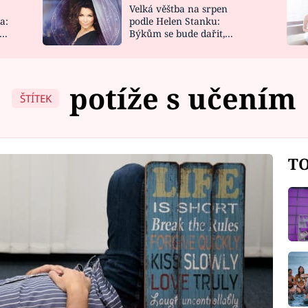
Velká věštba na srpen
NOVINKY
ZAHRADA
a:
podle Helen Stanku:
y
Býkům se bude dařit,
VIDEORECEPTY
DESIGN
Vodnáře čeká jízda
potíže s učením
ŠTÍTEK
TO