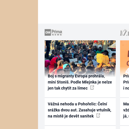
Boj s migranty Evropa prohrála,
Pri
míní Stoniš. Podle Mlejnka je nelze
Pri
jen tak chytit za límec
i n
Vážná nehoda u Pohořelic: Čelní
Ma
srážka dvou aut. Zasahuje vrtulník,
vž
na místě je devět sanitek
já,