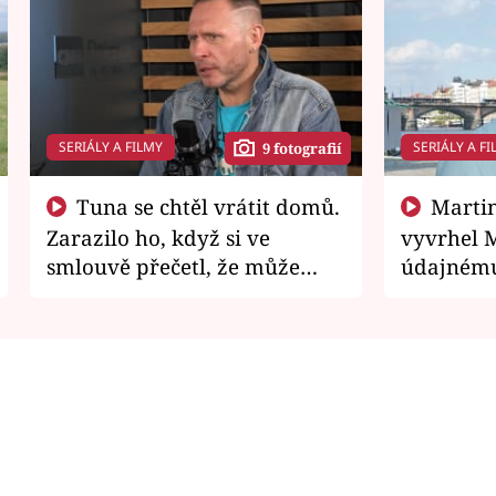
SERIÁLY A FILMY
SERIÁLY A FI
9 fotografií
Tuna se chtěl vrátit domů.
Martin Písařík jako
Zarazilo ho, když si ve
vyvrhel 
smlouvě přečetl, že může
údajnému
zemřít
je v nemil