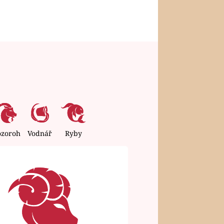
ozoroh
Vodnář
Ryby