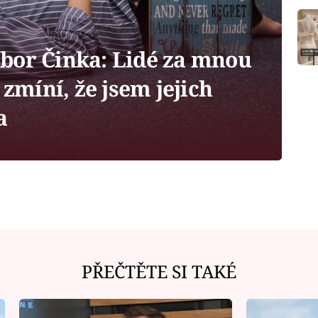
bor Činka: Lidé za mnou
 zmíní, že jsem jejich
a
PŘEČTĚTE SI TAKÉ