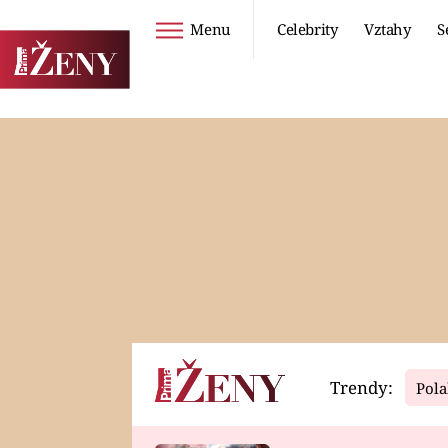
Menu
Celebrity
Vztahy
S
Seriály
Životní styl
ZOO
DIETY A HUBNUTÍ
PROSTŘENO!
CESTOVÁNÍ A
DOVOLENÁ
DUCH
ZDRAVÍ
Trendy:
Pola
Horoskopy
Video
ASTROČLÁNKY
SERIÁLY