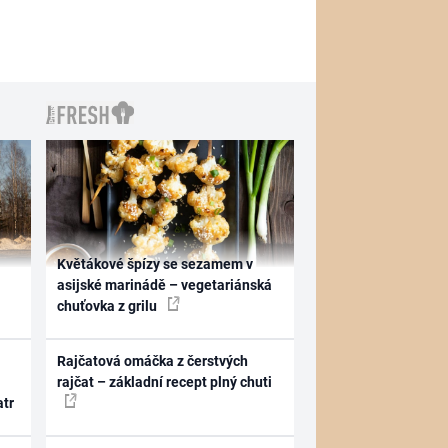
Květákové špízy se sezamem v
asijské marinádě – vegetariánská
chuťovka z grilu
Rajčatová omáčka z čerstvých
rajčat – základní recept plný chuti
atr