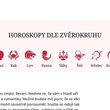
HOROSKOPY DLE ZVĚROKRUHU
nci
Rak
Lev
Panna
Váhy
Štír
Střelec
K
 zmást, Berani. Nedivte se, že vám v hlavě víří
ky a romantiky. Možná budete mít pocit, že se věci
jim mohli skutečně porozumět. Snažte se nebýt tak
honíte za ztraceným cílem, zatímco vlak vyjíždí ze