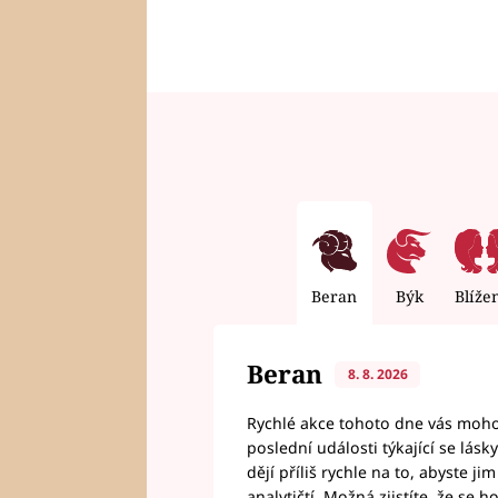
Beran
Býk
Blíže
Beran
8. 8. 2026
Rychlé akce tohoto dne vás mohou
poslední události týkající se lás
dějí příliš rychle na to, abyste 
analytičtí. Možná zjistíte, že se 