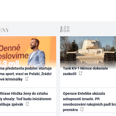
ma představila podzim: startuje
Tank KV-1 Němce dokonale
ma sport, vrací se Polabí, Zrádci
zaskočil
ové kriminálky
thiase Hložka ženy do vztahu
Operace Entebbe ukázala
dy uhnaly: Teď budu iniciátorem
schopnosti Izraele. Při
 slibuje zpěvák
osvobozování rukojmích padl br
premiéra