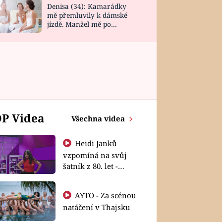
Denisa (34): Kamarádky
mě přemluvily k dámské
jízdě. Manžel mě po
návratu zaskočil
P Videa
Všechna videa
Heidi Janků
vzpomíná na svůj
šatník z 80. let -
Shopaholičky
AYTO - Za scénou
natáčení v Thajsku