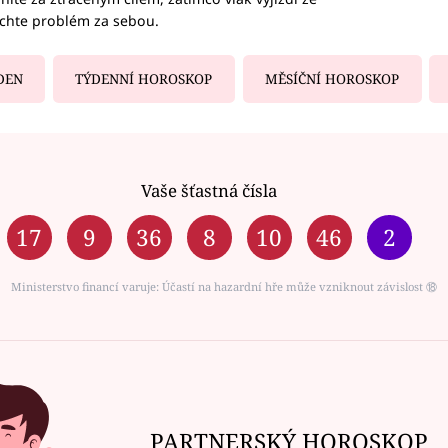
echte problém za sebou.
DEN
TÝDENNÍ HOROSKOP
MĚSÍČNÍ HOROSKOP
Vaše šťastná čísla
17
9
36
8
10
46
2
Ministerstvo financí varuje: Účastí na hazardní hře může vzniknout závislost ⑱
PARTNERSKÝ HOROSKOP