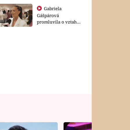
Gabriela
Gášpárová
promluvila o vztahu
a zakládání rodiny