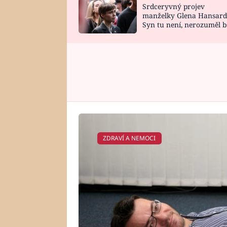
Srdceryvný projev
SNÁŘ
CELEBRITY
manželky Glena Hansard
Syn tu není, nerozuměl b
HOROSKOP NA
VAŘENÍ
tomu, vysvětlila
ROK 2023
ZDRAVÍ A NEMOCI