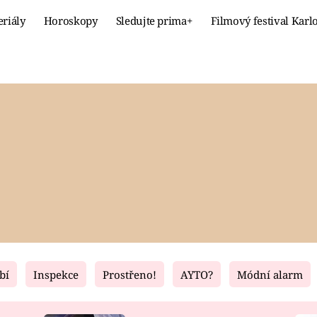
eriály
Horoskopy
Sledujte prima+
Filmový festival Karl
Celebrity
Recept
MÓDA A KRÁSA
HLAVNÍ JÍ
VZTAHY A SEX
SLADKÉ
PRIMA MAMINKA
ZDRAVÉ
bí
Inspekce
Prostřeno!
AYTO?
Módní alarm
Fresh
Living
RECEPTY
BYDLENÍ