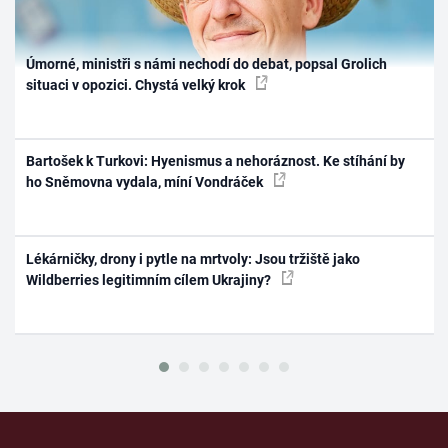
Úmorné, ministři s námi nechodí do debat, popsal Grolich
situaci v opozici. Chystá velký krok
Bartošek k Turkovi: Hyenismus a nehoráznost. Ke stíhání by
ho Sněmovna vydala, míní Vondráček
Lékárničky, drony i pytle na mrtvoly: Jsou tržiště jako
Wildberries legitimním cílem Ukrajiny?