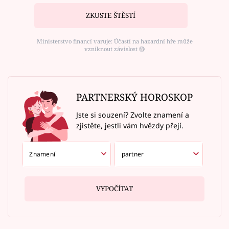
ZKUSTE ŠTĚSTÍ
Ministerstvo financí varuje: Účastí na hazardní hře může
vzniknout závislost ⑱
PARTNERSKÝ HOROSKOP
Jste si souzení? Zvolte znamení a
zjistěte, jestli vám hvězdy přejí.
VYPOČÍTAT