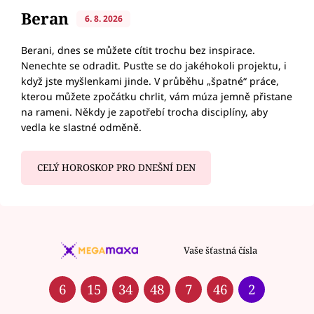
Beran
6. 8. 2026
Berani, dnes se můžete cítit trochu bez inspirace.
Nenechte se odradit. Pusťte se do jakéhokoli projektu, i
když jste myšlenkami jinde. V průběhu „špatné“ práce,
kterou můžete zpočátku chrlit, vám múza jemně přistane
na rameni. Někdy je zapotřebí trocha disciplíny, aby
vedla ke slastné odměně.
CELÝ HOROSKOP PRO DNEŠNÍ DEN
Vaše šťastná čísla
6
15
34
48
7
46
2