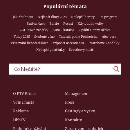
Populární témata
Jak zhubnout
Nejlepší filmy 2024
Nejlepší horory
TV program
Změna času
Partie
Počasí
Kdy budou volby
ZOO Nové začátky
Auto – katalog
7 pádů Honzy Dědka
Volby 2025
Svařené víno
Tatarák podle Pohlreicha
Aloe vera
Pěstování lichořeřišnice
Výpočet ascendentu
Tvarohové knedlíky
Nejlepší palačinky
Švestkový koláč
O FTV Prima
Management
Volná místa
Press
Reklama
Castingy a výzvy
HbbTV
Kontakty
Podmínky užívání
Zpracování osobních