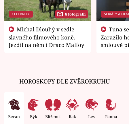
CELEBRITY
SERIÁLY A FIL
8 fotografií
Michal Dlouhý v sedle
Tuna se chtěl vrátit domů.
slavného filmového koně.
Zarazilo ho
Jezdil na něm i Draco Malfoy
smlouvě př
zemřít
HOROSKOPY DLE ZVĚROKRUHU
Beran
Býk
Blíženci
Rak
Lev
Panna
V