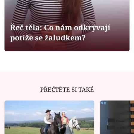
Horoskopy
Sledujte prima+
Řeč těla: Co nám odkrývají
Filmový festival Karlovy Vary
potíže se žaludkem?
Pořady
Mámy sobě
Přihlášení
PŘEČTĚTE SI TAKÉ
Sledujte nás