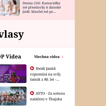
Denisa (34): Kamarádky
mě přemluvily k dámské
jízdě. Manžel mě po
návratu zaskočil
vlasy
P Videa
Všechna videa
Heidi Janků
vzpomíná na svůj
šatník z 80. let -
Shopaholičky
AYTO - Za scénou
natáčení v Thajsku