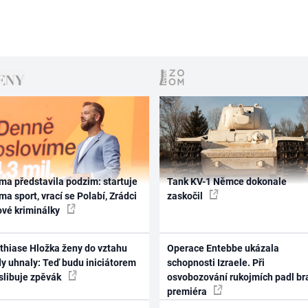
ma představila podzim: startuje
Tank KV-1 Němce dokonale
ma sport, vrací se Polabí, Zrádci
zaskočil
ové kriminálky
thiase Hložka ženy do vztahu
Operace Entebbe ukázala
dy uhnaly: Teď budu iniciátorem
schopnosti Izraele. Při
 slibuje zpěvák
osvobozování rukojmích padl br
premiéra