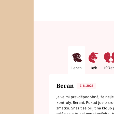
Beran
Býk
Blíže
Beran
7. 8. 2026
Je velmi pravděpodobné, že nejl
kontroly, Berani. Pokud jde o srde
zmatku. Snažit se přijít na klou
takže se o to ani nepokoušejte. M