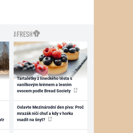
Tartaletky z lineckého těsta s
vanilkovým krémem a lesním
ovocem podle Bread Society
Oslavte Mezinárodní den piva: Proč
mrazák ničí chuť a kdy v horku
atr
vsadit na šnyt?