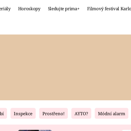
eriály
Horoskopy
Sledujte prima+
Filmový festival Karl
Celebrity
Recept
MÓDA A KRÁSA
HLAVNÍ JÍ
VZTAHY A SEX
SLADKÉ
PRIMA MAMINKA
ZDRAVÉ
bí
Inspekce
Prostřeno!
AYTO?
Módní alarm
Fresh
Living
RECEPTY
BYDLENÍ