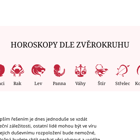
HOROSKOPY DLE ZVĚROKRUHU
nci
Rak
Lev
Panna
Váhy
Štír
Střelec
K
epším řešením je dnes jednoduše se vzdát
ční záležitosti, ostatní lidé mohou být ve víru
b jejich duševnímu rozpoložení bude nemožné,
ožná budete chtít nechat věci plynout a uvidíte,