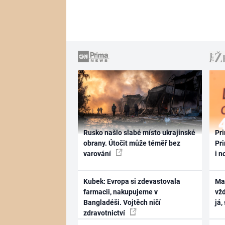
Rusko našlo slabé místo ukrajinské
Pri
obrany. Útočit může téměř bez
Pri
varování
i n
Kubek: Evropa si zdevastovala
Ma
farmacii, nakupujeme v
vž
Bangladéši. Vojtěch ničí
já,
zdravotnictví