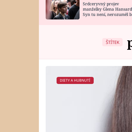
Srdceryvný projev
SNÁŘ
CELEBRITY
manželky Glena Hansard
Syn tu není, nerozuměl b
HOROSKOP NA
VAŘENÍ
tomu, vysvětlila
ROK 2023
ŠTÍTEK
DIETY A HUBNUTÍ