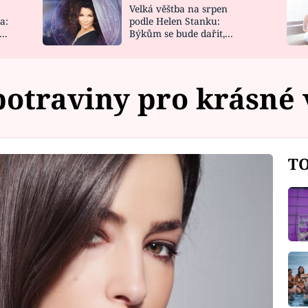
Velká věštba na srpen
NOVINKY
ZAHRADA
a:
podle Helen Stanku:
y
Býkům se bude dařit,
VIDEORECEPTY
DESIGN
Vodnáře čeká jízda
potraviny pro krásné 
TO