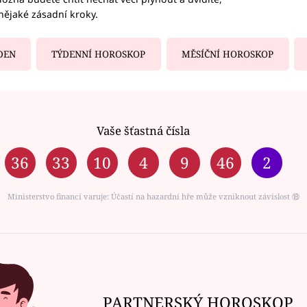
nějaké zásadní kroky.
DEN
TÝDENNÍ HOROSKOP
MĚSÍČNÍ HOROSKOP
Vaše šťastná čísla
36
33
10
4
9
46
2
Ministerstvo financí varuje: Účastí na hazardní hře může vzniknout závislost ⑱
PARTNERSKÝ HOROSKOP