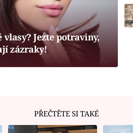
 vlasy? Jezte potraviny,
ají zázraky!
PŘEČTĚTE SI TAKÉ