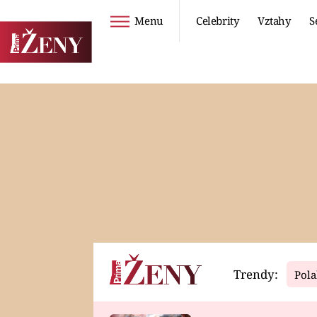
Menu
Celebrity
Vztahy
S
Seriály
Životní styl
ZOO
DIETY A HUBNUTÍ
PROSTŘENO!
CESTOVÁNÍ A
DOVOLENÁ
DUCH
ZDRAVÍ
Trendy:
Pola
Horoskopy
Video
ASTROČLÁNKY
SERIÁLY