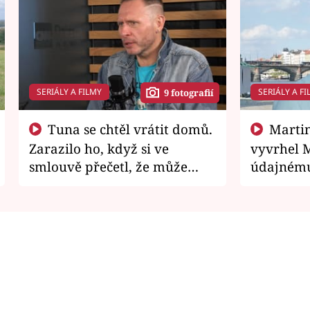
SERIÁLY A FILMY
SERIÁLY A FI
9 fotografií
Tuna se chtěl vrátit domů.
Martin Písařík jako
Zarazilo ho, když si ve
vyvrhel 
smlouvě přečetl, že může
údajnému
zemřít
je v nemil