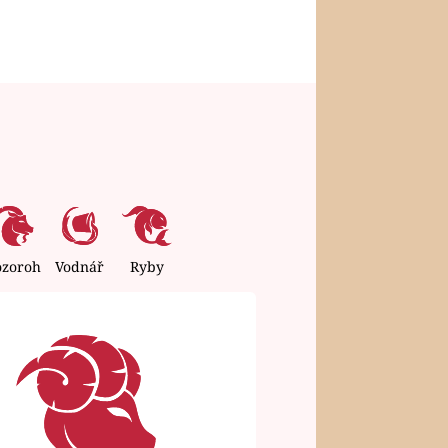
ozoroh
Vodnář
Ryby