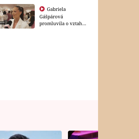
Gabriela
Gášpárová
promluvila o vztahu
a zakládání rodiny