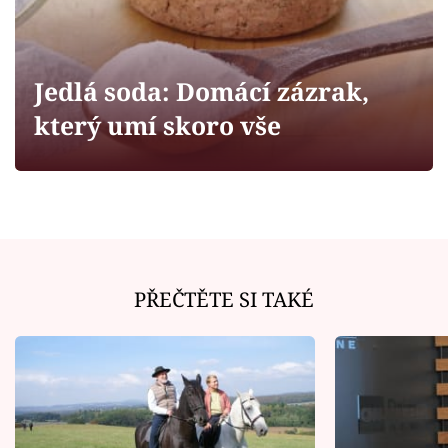
Horoskopy
Sledujte prima+
Jedlá soda: Domácí zázrak,
Filmový festival Karlovy Vary
který umí skoro vše
Pořady
Mámy sobě
Přihlášení
PŘEČTĚTE SI TAKÉ
Sledujte nás