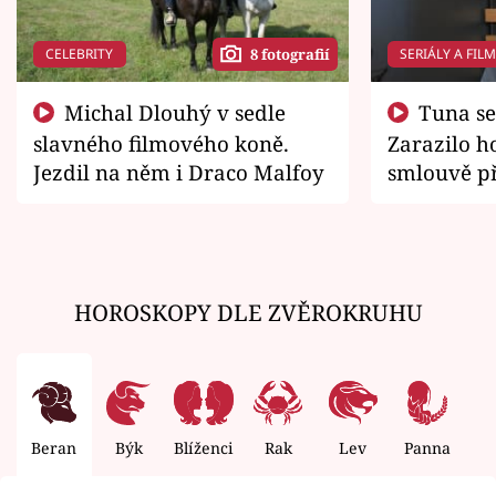
CELEBRITY
SERIÁLY A FIL
8 fotografií
Michal Dlouhý v sedle
Tuna se chtěl vrátit domů.
slavného filmového koně.
Zarazilo ho
Jezdil na něm i Draco Malfoy
smlouvě př
zemřít
HOROSKOPY DLE ZVĚROKRUHU
Beran
Býk
Blíženci
Rak
Lev
Panna
V