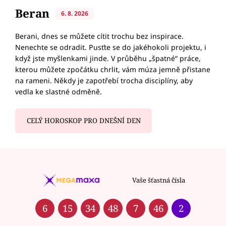
Beran
6. 8. 2026
Berani, dnes se můžete cítit trochu bez inspirace.
Nenechte se odradit. Pusťte se do jakéhokoli projektu, i
když jste myšlenkami jinde. V průběhu „špatné“ práce,
kterou můžete zpočátku chrlit, vám múza jemně přistane
na rameni. Někdy je zapotřebí trocha disciplíny, aby
vedla ke slastné odměně.
CELÝ HOROSKOP PRO DNEŠNÍ DEN
Vaše šťastná čísla
6
15
34
48
7
46
2