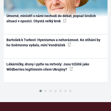
Úmorné, ministři s námi nechodí do debat, popsal Grolich
situaci v opozici. Chystá velký krok
Bartošek k Turkovi: Hyenismus a nehoráznost. Ke stíhání by
ho Sněmovna vydala, míní Vondráček
Lékárničky, drony i pytle na mrtvoly: Jsou tržiště jako
Wildberries legitimním cílem Ukrajiny?