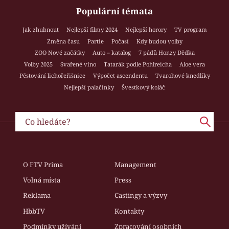
Populární témata
Jak zhubnout
Nejlepší filmy 2024
Nejlepší horory
TV program
Změna času
Partie
Počasí
Kdy budou volby
ZOO Nové začátky
Auto – katalog
7 pádů Honzy Dědka
Volby 2025
Svařené víno
Tatarák podle Pohlreicha
Aloe vera
Pěstování lichořeřišnice
Výpočet ascendentu
Tvarohové knedlíky
Nejlepší palačinky
Švestkový koláč
O FTV Prima
Management
Volná místa
Press
Reklama
Castingy a výzvy
HbbTV
Kontakty
Podmínky užívání
Zpracování osobních