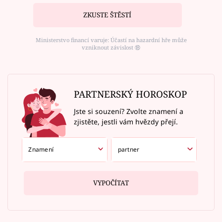
ZKUSTE ŠTĚSTÍ
Ministerstvo financí varuje: Účastí na hazardní hře může
vzniknout závislost ⑱
PARTNERSKÝ HOROSKOP
Jste si souzení? Zvolte znamení a
zjistěte, jestli vám hvězdy přejí.
VYPOČÍTAT