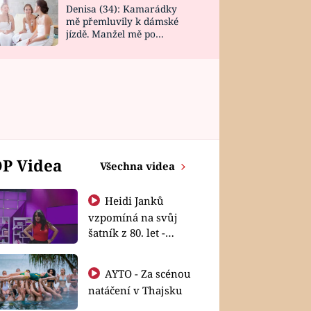
Denisa (34): Kamarádky
mě přemluvily k dámské
jízdě. Manžel mě po
návratu zaskočil
P Videa
Všechna videa
Heidi Janků
vzpomíná na svůj
šatník z 80. let -
Shopaholičky
AYTO - Za scénou
natáčení v Thajsku