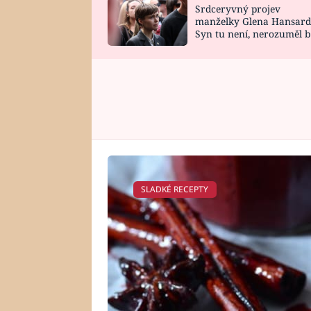
Srdceryvný projev
SNÁŘ
CELEBRITY
manželky Glena Hansard
Syn tu není, nerozuměl b
HOROSKOP NA
VAŘENÍ
tomu, vysvětlila
ROK 2023
SLADKÉ RECEPTY