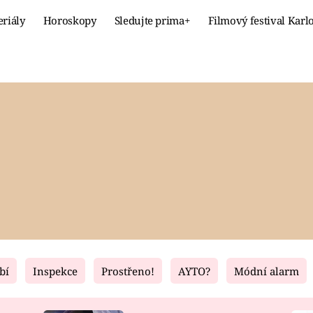
eriály
Horoskopy
Sledujte prima+
Filmový festival Karl
Celebrity
Recept
MÓDA A KRÁSA
HLAVNÍ JÍ
VZTAHY A SEX
SLADKÉ
PRIMA MAMINKA
ZDRAVÉ
bí
Inspekce
Prostřeno!
AYTO?
Módní alarm
Fresh
Living
RECEPTY
BYDLENÍ