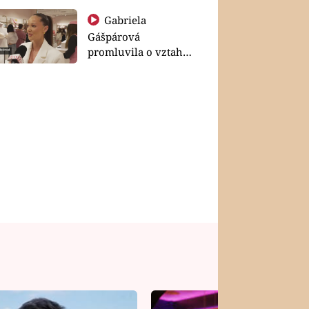
Gabriela
Gášpárová
promluvila o vztahu
a zakládání rodiny