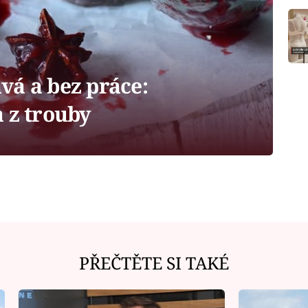
vá a bez práce:
 z trouby
PŘEČTĚTE SI TAKÉ