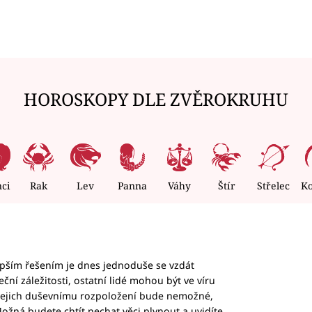
HOROSKOPY DLE ZVĚROKRUHU
nci
Rak
Lev
Panna
Váhy
Štír
Střelec
K
epším řešením je dnes jednoduše se vzdát
ční záležitosti, ostatní lidé mohou být ve víru
b jejich duševnímu rozpoložení bude nemožné,
ožná budete chtít nechat věci plynout a uvidíte,