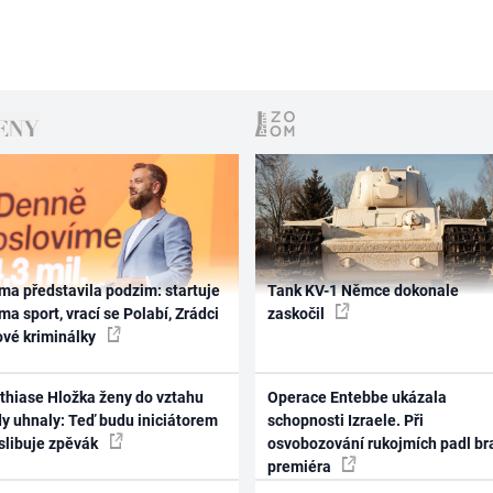
ma představila podzim: startuje
Tank KV-1 Němce dokonale
ma sport, vrací se Polabí, Zrádci
zaskočil
ové kriminálky
thiase Hložka ženy do vztahu
Operace Entebbe ukázala
dy uhnaly: Teď budu iniciátorem
schopnosti Izraele. Při
 slibuje zpěvák
osvobozování rukojmích padl br
premiéra