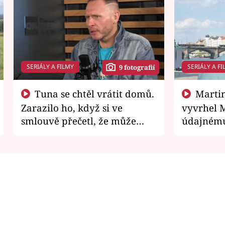
SERIÁLY A FILMY
SERIÁLY A FI
9 fotografií
Tuna se chtěl vrátit domů.
Martin Písařík jako
Zarazilo ho, když si ve
vyvrhel 
smlouvě přečetl, že může
údajnému
zemřít
je v nemil