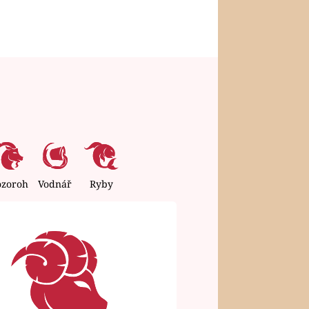
ozoroh
Vodnář
Ryby