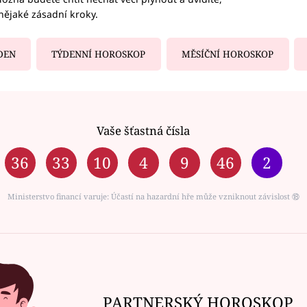
nějaké zásadní kroky.
DEN
TÝDENNÍ HOROSKOP
MĚSÍČNÍ HOROSKOP
Vaše šťastná čísla
36
33
10
4
9
46
2
Ministerstvo financí varuje: Účastí na hazardní hře může vzniknout závislost ⑱
PARTNERSKÝ HOROSKOP