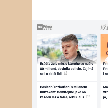
Exšéfa železnic, u kterého se našlo
Pri
80 milionů, obvinila policie. Zajímá
Pri
se i o další lidi
i n
Poslední rozloučení s Milanem
Ma
Knížákem: Odmítejme jako on
vž
každou lež a faleš, řekl Klaus
já,