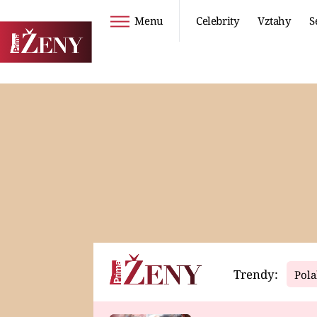
Menu
Celebrity
Vztahy
S
Seriály
Životní styl
ZOO
DIETY A HUBNUTÍ
PROSTŘENO!
CESTOVÁNÍ A
DOVOLENÁ
DUCH
ZDRAVÍ
Trendy:
Pola
Horoskopy
Video
ASTROČLÁNKY
SERIÁLY