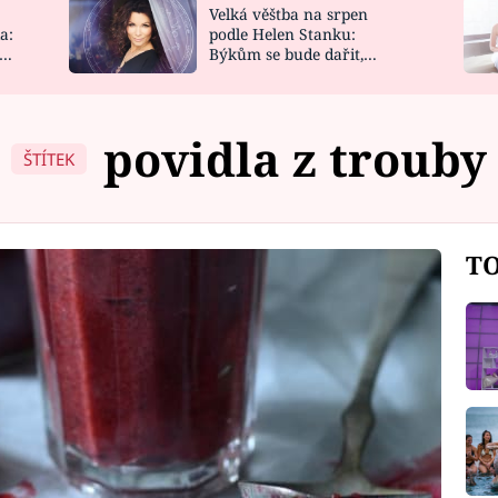
Velká věštba na srpen
NOVINKY
ZAHRADA
a:
podle Helen Stanku:
y
Býkům se bude dařit,
VIDEORECEPTY
DESIGN
Vodnáře čeká jízda
povidla z trouby
ŠTÍTEK
TO