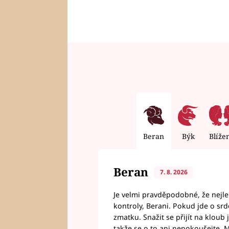
Beran
Býk
Blíže
Beran
7. 8. 2026
Je velmi pravděpodobné, že nejl
kontroly, Berani. Pokud jde o srde
zmatku. Snažit se přijít na klou
takže se o to ani nepokoušejte. M