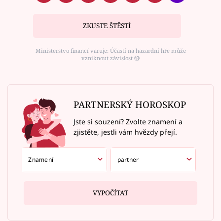
ZKUSTE ŠTĚSTÍ
Ministerstvo financí varuje: Účastí na hazardní hře může
vzniknout závislost ⑱
PARTNERSKÝ HOROSKOP
Jste si souzení? Zvolte znamení a
zjistěte, jestli vám hvězdy přejí.
VYPOČÍTAT