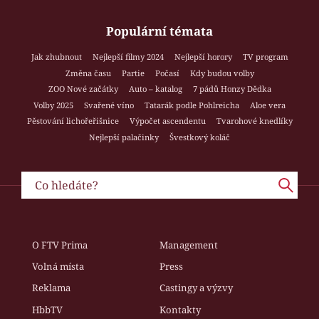
Populární témata
Jak zhubnout
Nejlepší filmy 2024
Nejlepší horory
TV program
Změna času
Partie
Počasí
Kdy budou volby
ZOO Nové začátky
Auto – katalog
7 pádů Honzy Dědka
Volby 2025
Svařené víno
Tatarák podle Pohlreicha
Aloe vera
Pěstování lichořeřišnice
Výpočet ascendentu
Tvarohové knedlíky
Nejlepší palačinky
Švestkový koláč
O FTV Prima
Management
Volná místa
Press
Reklama
Castingy a výzvy
HbbTV
Kontakty