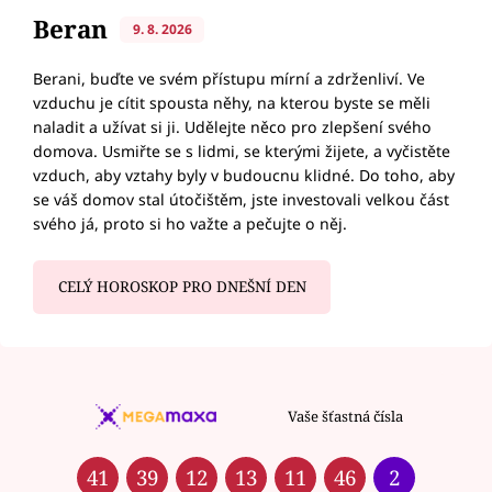
Beran
9. 8. 2026
Berani, buďte ve svém přístupu mírní a zdrženliví. Ve
vzduchu je cítit spousta něhy, na kterou byste se měli
naladit a užívat si ji. Udělejte něco pro zlepšení svého
domova. Usmiřte se s lidmi, se kterými žijete, a vyčistěte
vzduch, aby vztahy byly v budoucnu klidné. Do toho, aby
se váš domov stal útočištěm, jste investovali velkou část
svého já, proto si ho važte a pečujte o něj.
CELÝ HOROSKOP PRO DNEŠNÍ DEN
Vaše šťastná čísla
41
39
12
13
11
46
2