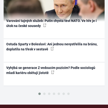
Varování tajných služeb: Putin chystá test NATO. Ve hře je i
útok na české sousedy
Ostuda Sparty v Boleslavi: Ani jednou nevystřelila na bránu,
doplatila na třesk v sestavě
Vyhýbá se generace Z vedoucím pozicím? Podle sociologů
mladí kariéru obětují jistotě