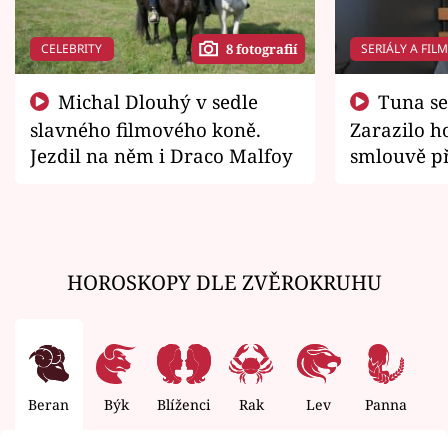
CELEBRITY
SERIÁLY A FIL
8 fotografií
Michal Dlouhý v sedle
Tuna se chtěl vrátit domů.
slavného filmového koně.
Zarazilo ho
Jezdil na něm i Draco Malfoy
smlouvě př
zemřít
HOROSKOPY DLE ZVĚROKRUHU
Beran
Býk
Blíženci
Rak
Lev
Panna
V