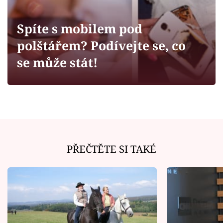
Horoskopy
Sledujte prima+
Spíte s mobilem pod
polštářem? Podívejte se, co
Filmový festival Karlovy Vary
se může stát!
Pořady
Mámy sobě
Přihlášení
PŘEČTĚTE SI TAKÉ
Sledujte nás