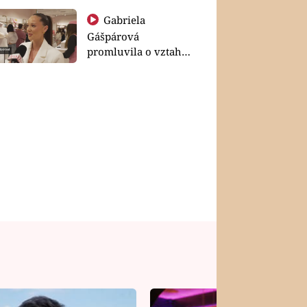
Gabriela
Gášpárová
promluvila o vztahu
a zakládání rodiny