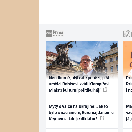
Neodborné, plýtváte penězi, píší
Pri
umělci Babišovi kvůli Klempířovi.
Pri
Ministr kulturní politiku hájí
i n
Mýty o válce na Ukrajině: Jak to
Ma
bylo s nacismem, Euromajdanem či
vž
Krymem a kdo je diktátor?
já,