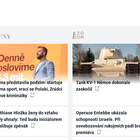
ma představila podzim: startuje
Tank KV-1 Němce dokonale
ma sport, vrací se Polabí, Zrádci
zaskočil
ové kriminálky
thiase Hložka ženy do vztahu
Operace Entebbe ukázala
dy uhnaly: Teď budu iniciátorem
schopnosti Izraele. Při
 slibuje zpěvák
osvobozování rukojmích padl br
premiéra