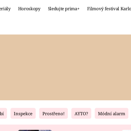
eriály
Horoskopy
Sledujte prima+
Filmový festival Karl
Celebrity
Recept
MÓDA A KRÁSA
HLAVNÍ JÍ
VZTAHY A SEX
SLADKÉ
PRIMA MAMINKA
ZDRAVÉ
bí
Inspekce
Prostřeno!
AYTO?
Módní alarm
Fresh
Living
RECEPTY
BYDLENÍ