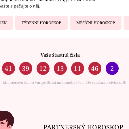
važte a pečujte o něj.
DEN
TÝDENNÍ HOROSKOP
MĚSÍČNÍ HOROSKOP
Vaše šťastná čísla
41
39
12
13
11
46
2
Ministerstvo financí varuje: Účastí na hazardní hře může vzniknout závislost ⑱
PARTNERSKÝ HOROSKOP