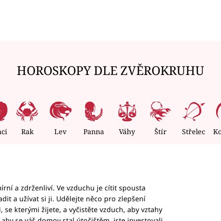
HOROSKOPY DLE ZVĚROKRUHU
nci
Rak
Lev
Panna
Váhy
Štír
Střelec
K
rní a zdrženliví. Ve vzduchu je cítit spousta
dit a užívat si ji. Udělejte něco pro zlepšení
 se kterými žijete, a vyčistěte vzduch, aby vztahy
aby se váš domov stal útočištěm, jste investovali