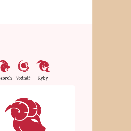
ozoroh
Vodnář
Ryby