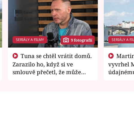
SERIÁLY A FILMY
SERIÁLY A FI
9 fotografií
Tuna se chtěl vrátit domů.
Martin Písařík jako
Zarazilo ho, když si ve
vyvrhel 
smlouvě přečetl, že může
údajnému
zemřít
je v nemil