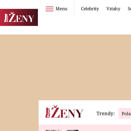
Menu
Celebrity
Vztahy
S
Seriály
Životní styl
ZOO
DIETY A HUBNUTÍ
PROSTŘENO!
CESTOVÁNÍ A
DOVOLENÁ
DUCH
ZDRAVÍ
Trendy:
Pola
Horoskopy
Video
ASTROČLÁNKY
SERIÁLY