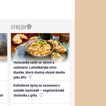
Holandský salát se sýrem a
salámem: Lahůdkářská retro
klasika, která chutná stejně skvěle
jako dřív
Květákové špízy se sezamem v
asijské marinádě – vegetariánská
atr
chuťovka z grilu