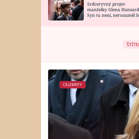
Srdceryvný projev
SNÁŘ
CELEBRITY
manželky Glena Hansard
Syn tu není, nerozuměl b
HOROSKOP NA
VAŘENÍ
tomu, vysvětlila
ROK 2023
ŠTÍTE
CELEBRITY