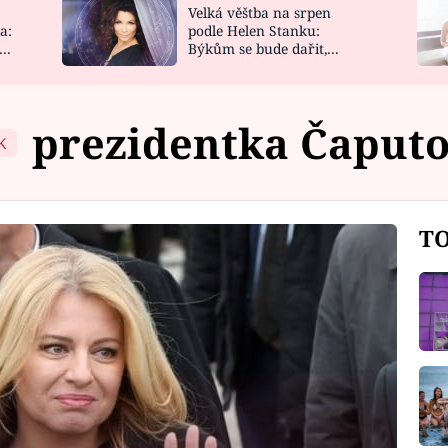
Velká věštba na srpen
NOVINKY
ZAHRADA
a:
podle Helen Stanku:
y
Býkům se bude dařit,
VIDEORECEPTY
DESIGN
Vodnáře čeká jízda
prezidentka Čaput
K
TO