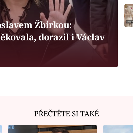
oslavem Žbirkou:
ěkovala, dorazil i Václav
PŘEČTĚTE SI TAKÉ