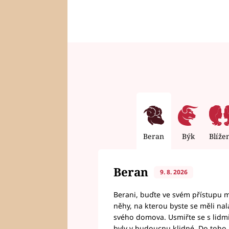
Beran
Býk
Blíže
Beran
9. 8. 2026
Berani, buďte ve svém přístupu mí
něhy, na kterou byste se měli nala
svého domova. Usmiřte se s lidmi,
byly v budoucnu klidné. Do toho, 