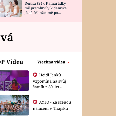
Denisa (34): Kamarádky
mě přemluvily k dámské
jízdě. Manžel mě po
návratu zaskočil
ová
P Videa
Všechna videa
Heidi Janků
vzpomíná na svůj
šatník z 80. let -
Shopaholičky
AYTO - Za scénou
natáčení v Thajsku