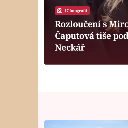
17 fotografií
Rozloučení s Mir
Čaputová tiše pod
Neckář