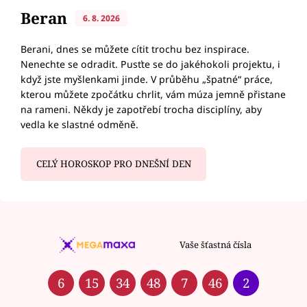
Beran
6. 8. 2026
Berani, dnes se můžete cítit trochu bez inspirace.
Nenechte se odradit. Pusťte se do jakéhokoli projektu, i
když jste myšlenkami jinde. V průběhu „špatné“ práce,
kterou můžete zpočátku chrlit, vám múza jemně přistane
na rameni. Někdy je zapotřebí trocha disciplíny, aby
vedla ke slastné odměně.
CELÝ HOROSKOP PRO DNEŠNÍ DEN
Vaše šťastná čísla
6
15
34
48
7
46
2