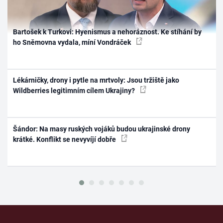
Bartošek k Turkovi: Hyenismus a nehoráznost. Ke stíhání by
ho Sněmovna vydala, míní Vondráček
Lékárničky, drony i pytle na mrtvoly: Jsou tržiště jako
Wildberries legitimním cílem Ukrajiny?
Šándor: Na masy ruských vojáků budou ukrajinské drony
krátké. Konflikt se nevyvíjí dobře