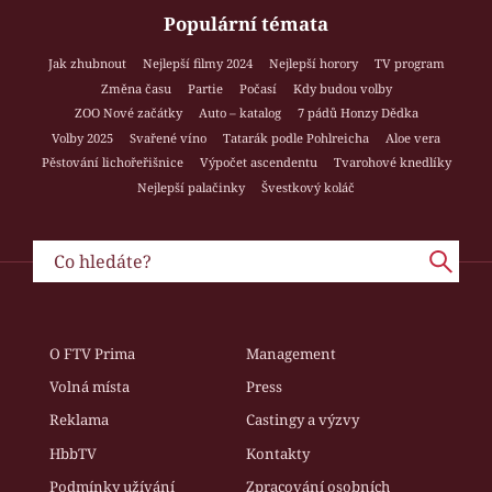
Populární témata
Jak zhubnout
Nejlepší filmy 2024
Nejlepší horory
TV program
Změna času
Partie
Počasí
Kdy budou volby
ZOO Nové začátky
Auto – katalog
7 pádů Honzy Dědka
Volby 2025
Svařené víno
Tatarák podle Pohlreicha
Aloe vera
Pěstování lichořeřišnice
Výpočet ascendentu
Tvarohové knedlíky
Nejlepší palačinky
Švestkový koláč
O FTV Prima
Management
Volná místa
Press
Reklama
Castingy a výzvy
HbbTV
Kontakty
Podmínky užívání
Zpracování osobních