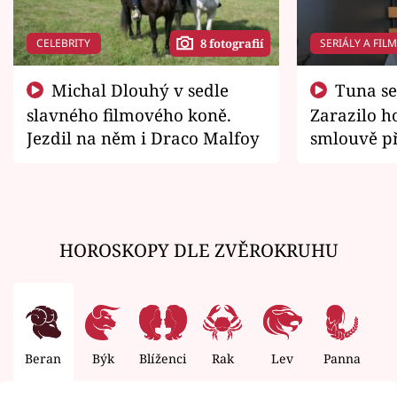
CELEBRITY
SERIÁLY A FIL
8 fotografií
Michal Dlouhý v sedle
Tuna se chtěl vrátit domů.
slavného filmového koně.
Zarazilo ho
Jezdil na něm i Draco Malfoy
smlouvě př
zemřít
HOROSKOPY DLE ZVĚROKRUHU
Beran
Býk
Blíženci
Rak
Lev
Panna
V