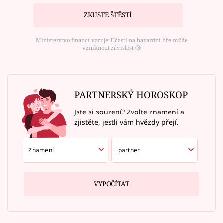
ZKUSTE ŠTĚSTÍ
Ministerstvo financí varuje: Účastí na hazardní hře může
vzniknout závislost ⑱
PARTNERSKÝ HOROSKOP
Jste si souzení? Zvolte znamení a
zjistěte, jestli vám hvězdy přejí.
VYPOČÍTAT