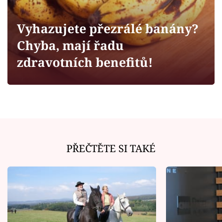
Horoskopy
Sledujte prima+
Vyhazujete přezrálé banány?
Chyba, mají řadu
Filmový festival Karlovy Vary
zdravotních benefitů!
Pořady
Mámy sobě
Přihlášení
PŘEČTĚTE SI TAKÉ
Sledujte nás