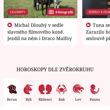
CELEBRITY
SERIÁLY A FIL
8 fotografií
Michal Dlouhý v sedle
Tuna se chtěl vrátit domů.
slavného filmového koně.
Zarazilo ho
Jezdil na něm i Draco Malfoy
smlouvě př
zemřít
HOROSKOPY DLE ZVĚROKRUHU
Beran
Býk
Blíženci
Rak
Lev
Panna
V