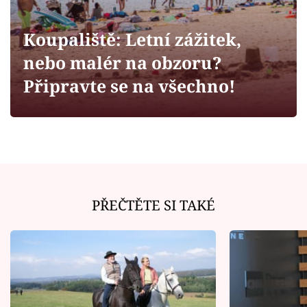
Horoskopy
Sledujte prima+
Koupaliště: Letní zážitek,
nebo malér na obzoru?
Filmový festival Karlovy Vary
Připravte se na všechno!
Pořady
Mámy sobě
Přihlášení
PŘEČTĚTE SI TAKÉ
Sledujte nás