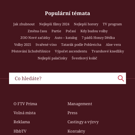
Populární témata
Jak zhubnout
Nejlepší filmy 2024
Nejlepší horory
TV program
Změna času
Partie
Počasí
Kdy budou volby
ZOO Nové začátky
Auto – katalog
7 pádů Honzy Dědka
Volby 2025
Svařené víno
Tatarák podle Pohlreicha
Aloe vera
Pěstování lichořeřišnice
Výpočet ascendentu
Tvarohové knedlíky
Nejlepší palačinky
Švestkový koláč
O FTV Prima
Management
Volná místa
Press
Reklama
Castingy a výzvy
HbbTV
Kontakty