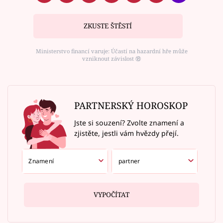
ZKUSTE ŠTĚSTÍ
Ministerstvo financí varuje: Účastí na hazardní hře může
vzniknout závislost ⑱
PARTNERSKÝ HOROSKOP
Jste si souzení? Zvolte znamení a
zjistěte, jestli vám hvězdy přejí.
VYPOČÍTAT