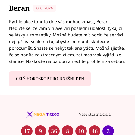
Beran
8. 8. 2026
Rychlé akce tohoto dne vás mohou zmást, Berani.
Nedivte se, že vám v hlavě víří poslední události týkající
se lásky a romantiky. Možná budete mít pocit, že se věci
dějí příliš rychle na to, abyste jim mohli skutečně
porozumět. Snažte se nebýt tak analytičtí. Možná zjistíte,
že se honíte za ztraceným cílem, zatímco vlak vyjíždí ze
stanice. Naskočte na palubu a nechte problém za sebou.
CELÝ HOROSKOP PRO DNEŠNÍ DEN
Vaše šťastná čísla
17
9
36
8
10
46
2