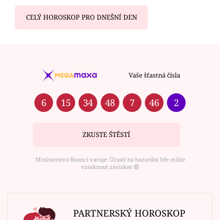
CELÝ HOROSKOP PRO DNEŠNÍ DEN
Vaše šťastná čísla
6
15
34
48
7
46
2
ZKUSTE ŠTĚSTÍ
Ministerstvo financí varuje: Účastí na hazardní hře může
vzniknout závislost ⑱
PARTNERSKÝ HOROSKOP