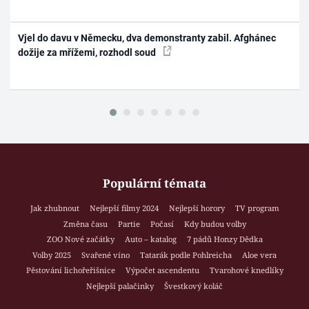
Vjel do davu v Německu, dva demonstranty zabil. Afghánec
dožije za mřížemi, rozhodl soud
Populární témata
Jak zhubnout
Nejlepší filmy 2024
Nejlepší horory
TV program
Změna času
Partie
Počasí
Kdy budou volby
ZOO Nové začátky
Auto – katalog
7 pádů Honzy Dědka
Volby 2025
Svařené víno
Tatarák podle Pohlreicha
Aloe vera
Pěstování lichořeřišnice
Výpočet ascendentu
Tvarohové knedlíky
Nejlepší palačinky
Švestkový koláč