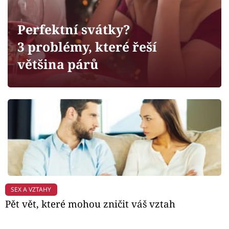
Horoskopy
Sledujte prima+
Perfektní svátky?
3 problémy, které řeší
Filmový festival Karlovy Vary
většina párů
Pořady
Mámy sobě
Přihlášení
Sledujte nás
SEX A VZTAHY
Pět vět, které mohou zničit váš vztah