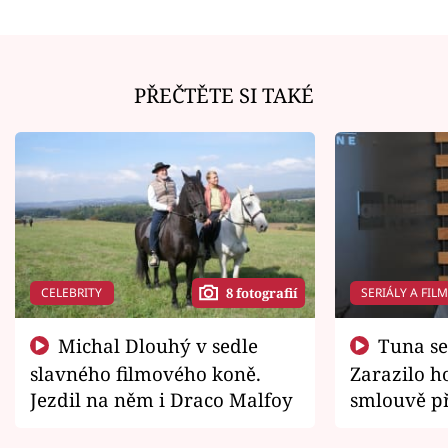
PŘEČTĚTE SI TAKÉ
CELEBRITY
SERIÁLY A FIL
8 fotografií
Michal Dlouhý v sedle
Tuna se chtěl vrátit domů.
slavného filmového koně.
Zarazilo ho
Jezdil na něm i Draco Malfoy
smlouvě př
zemřít