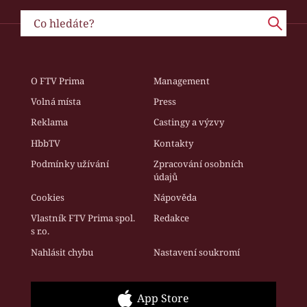
O FTV Prima
Management
Volná místa
Press
Reklama
Castingy a výzvy
HbbTV
Kontakty
Podmínky užívání
Zpracování osobních
údajů
Cookies
Nápověda
Vlastník FTV Prima spol.
Redakce
s r.o.
Nahlásit chybu
Nastavení soukromí
App Store