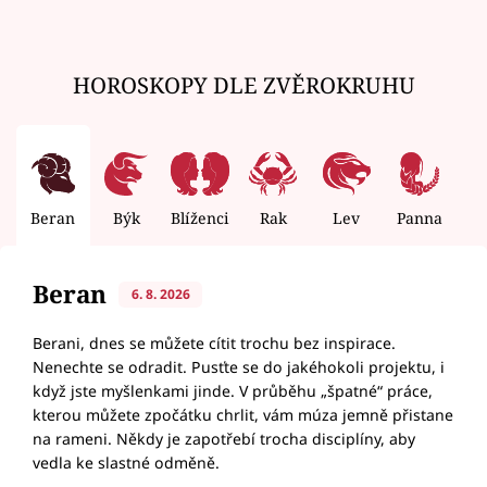
HOROSKOPY DLE ZVĚROKRUHU
Beran
Býk
Blíženci
Rak
Lev
Panna
V
Beran
6. 8. 2026
Berani, dnes se můžete cítit trochu bez inspirace.
Nenechte se odradit. Pusťte se do jakéhokoli projektu, i
když jste myšlenkami jinde. V průběhu „špatné“ práce,
kterou můžete zpočátku chrlit, vám múza jemně přistane
na rameni. Někdy je zapotřebí trocha disciplíny, aby
vedla ke slastné odměně.