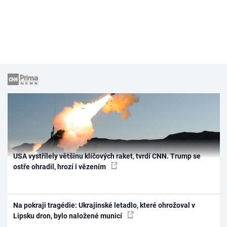
USA vystřílely většinu klíčových raket, tvrdí CNN. Trump se
ostře ohradil, hrozí i vězením
Na pokraji tragédie: Ukrajinské letadlo, které ohrožoval v
Lipsku dron, bylo naložené municí