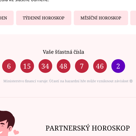
DEN
TÝDENNÍ HOROSKOP
MĚSÍČNÍ HOROSKOP
Vaše šťastná čísla
6
15
34
48
7
46
2
Ministerstvo financí varuje: Účastí na hazardní hře může vzniknout závislost ⑱
PARTNERSKÝ HOROSKOP