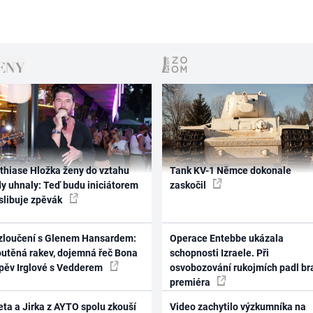
thiase Hložka ženy do vztahu
Tank KV-1 Němce dokonale
dy uhnaly: Teď budu iniciátorem
zaskočil
 slibuje zpěvák
zloučení s Glenem Hansardem:
Operace Entebbe ukázala
outěná rakev, dojemná řeč Bona
schopnosti Izraele. Při
zpěv Irglové s Vedderem
osvobozování rukojmích padl br
premiéra
ta a Jirka z AYTO spolu zkouší
Video zachytilo výzkumníka na