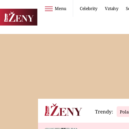
Menu
Celebrity
Vztahy
S
Seriály
Životní styl
ZOO
DIETY A HUBNUTÍ
PROSTŘENO!
CESTOVÁNÍ A
DOVOLENÁ
DUCH
ZDRAVÍ
Trendy:
Pola
Horoskopy
Video
ASTROČLÁNKY
SERIÁLY