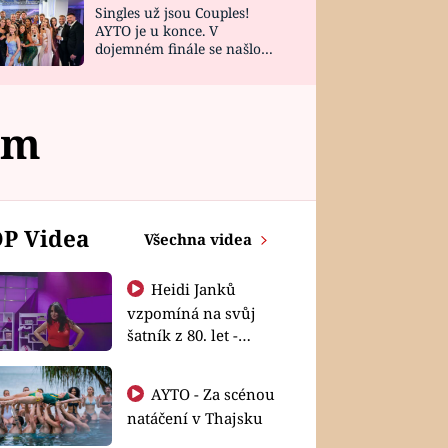
Singles už jsou Couples!
AYTO je u konce. V
dojemném finále se našlo
všech 10 Perfect Matchů
ím
P Videa
Všechna videa
Heidi Janků
vzpomíná na svůj
šatník z 80. let -
Shopaholičky
AYTO - Za scénou
natáčení v Thajsku