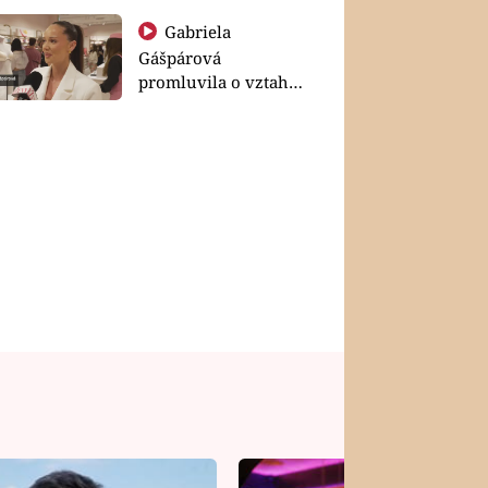
Gabriela
Gášpárová
promluvila o vztahu
a zakládání rodiny