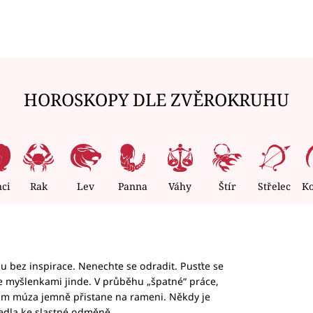
HOROSKOPY DLE ZVĚROKRUHU
nci
Rak
Lev
Panna
Váhy
Štír
Střelec
K
hu bez inspirace. Nenechte se odradit. Pusťte se
te myšlenkami jinde. V průběhu „špatné“ práce,
vám múza jemně přistane na rameni. Někdy je
vedla ke slastné odměně.