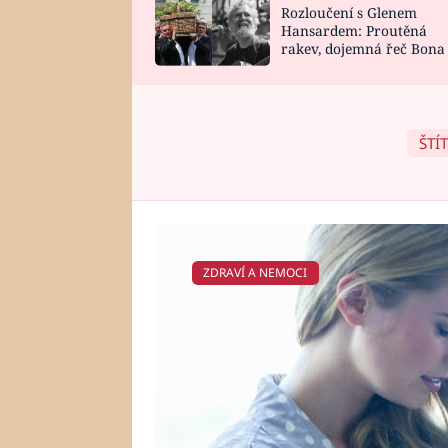
Rozloučení s Glenem
SNÁŘ
CELEBRITY
Hansardem: Proutěná
rakev, dojemná řeč Bona
HOROSKOP NA
VAŘENÍ
zpěv Irglové s Vedderem
ROK 2023
ŠTÍ
ZDRAVÍ A NEMOCI