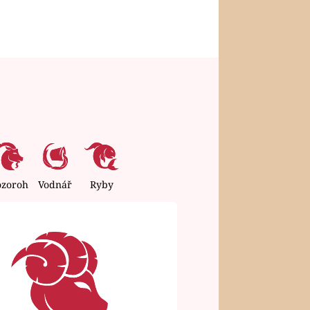
ozoroh
Vodnář
Ryby