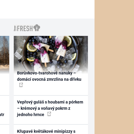
Borůvkovo-tvarohové nanuky –
domácí ovocná zmrzlina na dřívku
Vepřový guláš s houbami a pórkem
– krémový a voňavý pokrm z
atr
jednoho hrnce
Křupavé květákové minipizzy s