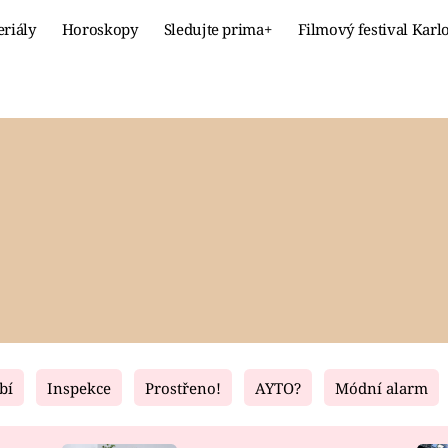
eriály
Horoskopy
Sledujte prima+
Filmový festival Karl
Celebrity
Recept
MÓDA A KRÁSA
HLAVNÍ JÍ
VZTAHY A SEX
SLADKÉ
PRIMA MAMINKA
ZDRAVÉ
bí
Inspekce
Prostřeno!
AYTO?
Módní alarm
Fresh
Living
RECEPTY
BYDLENÍ