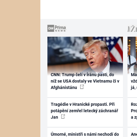
CNN: Trump čelí v Íránu pasti, do
Ma
níž se USA dostaly ve Vietnamu či v
vž
Afghánistánu
já,
Tragédie v Hranické propasti. Při
Ro
potápění zemřel letecký záchranář
Pr
Jan
a 
Úmorné, ministři s námi nechodí do
Ane