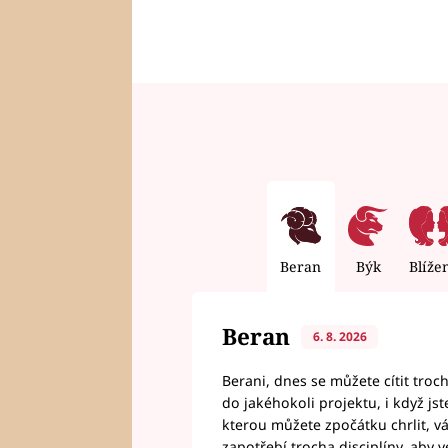
Beran
Býk
Blíže
Beran
6. 8. 2026
Berani, dnes se můžete cítit troc
do jakéhokoli projektu, i když js
kterou můžete zpočátku chrlit, 
zapotřebí trocha disciplíny, aby 