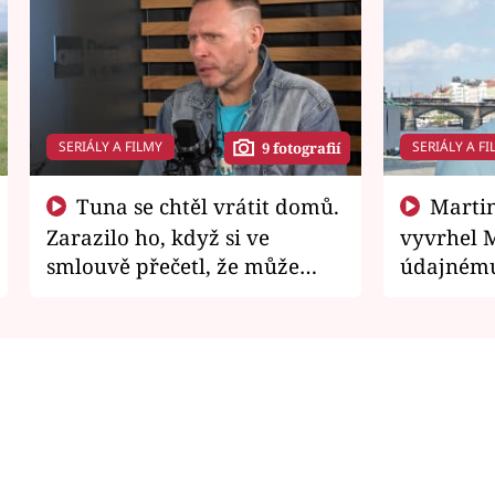
SERIÁLY A FILMY
SERIÁLY A FI
9 fotografií
Tuna se chtěl vrátit domů.
Martin Písařík jako
Zarazilo ho, když si ve
vyvrhel 
smlouvě přečetl, že může
údajnému
zemřít
je v nemil