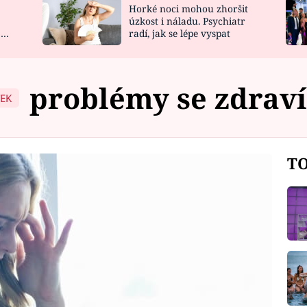
Horké noci mohou zhoršit
NOVINKY
ZAHRADA
úzkost i náladu. Psychiatr
 a
radí, jak se lépe vyspat
VIDEORECEPTY
DESIGN
problémy se zdrav
TEK
TO