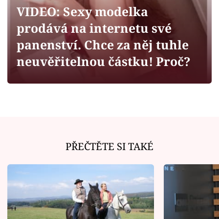
Horoskopy
VIDEO: Sexy modelka
Sledujte prima+
prodává na internetu své
panenství. Chce za něj tuhle
Filmový festival Karlovy Vary
neuvěřitelnou částku! Proč?
Pořady
Mámy sobě
Přihlášení
PŘEČTĚTE SI TAKÉ
Sledujte nás