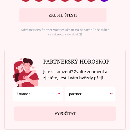
ZKUSTE ŠTĚSTÍ
Ministerstvo financí varuje: Účastí na hazardní hře může
vzniknout závislost ⑱
PARTNERSKÝ HOROSKOP
Jste si souzení? Zvolte znamení a
zjistěte, jestli vám hvězdy přejí.
VYPOČÍTAT