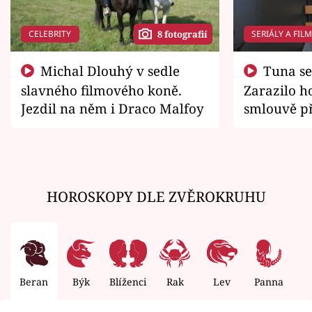
CELEBRITY
SERIÁLY A FIL
8 fotografií
Michal Dlouhý v sedle
Tuna se chtěl vrátit domů.
slavného filmového koně.
Zarazilo ho
Jezdil na něm i Draco Malfoy
smlouvě př
zemřít
HOROSKOPY DLE ZVĚROKRUHU
Beran
Býk
Blíženci
Rak
Lev
Panna
V