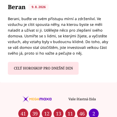
Beran
9. 8. 2026
Berani, buďte ve svém přístupu mírní a zdrženliví. Ve
vzduchu je cítit spousta něhy, na kterou byste se měli
naladit a užívat si ji. Udělejte něco pro zlepšení svého
domova. Usmiřte se s lidmi, se kterými žijete, a vyčistěte
vzduch, aby vztahy byly v budoucnu klidné. Do toho, aby
se váš domov stal útočištěm, jste investovali velkou část
svého já, proto si ho važte a pečujte o něj.
CELÝ HOROSKOP PRO DNEŠNÍ DEN
Vaše šťastná čísla
41
39
12
13
11
46
2