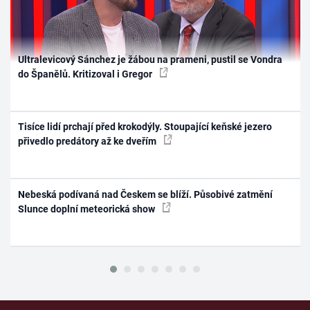
Ultralevicový Sánchez je žábou na prameni, pustil se Vondra
do Španělů. Kritizoval i Gregor
Tisíce lidí prchají před krokodýly. Stoupající keňské jezero
přivedlo predátory až ke dveřím
Nebeská podívaná nad Českem se blíží. Působivé zatmění
Slunce doplní meteorická show