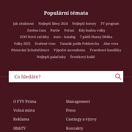
Populární témata
Jak zhubnout
Nejlepší filmy 2024
Nejlepší horory
TV program
Změna času
Partie
Počasí
Kdy budou volby
ZOO Nové začátky
Auto – katalog
7 pádů Honzy Dědka
Volby 2025
Svařené víno
Tatarák podle Pohlreicha
Aloe vera
Pěstování lichořeřišnice
Výpočet ascendentu
Tvarohové knedlíky
Nejlepší palačinky
Švestkový koláč
O FTV Prima
Management
Volná místa
Press
Reklama
Castingy a výzvy
HbbTV
Kontakty