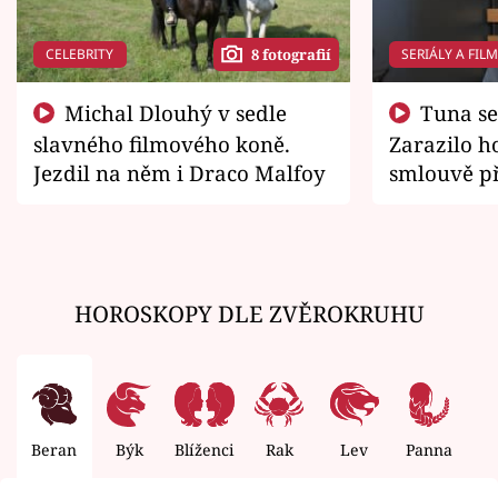
CELEBRITY
SERIÁLY A FIL
8 fotografií
Michal Dlouhý v sedle
Tuna se chtěl vrátit domů.
slavného filmového koně.
Zarazilo ho
Jezdil na něm i Draco Malfoy
smlouvě př
zemřít
HOROSKOPY DLE ZVĚROKRUHU
Beran
Býk
Blíženci
Rak
Lev
Panna
V