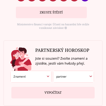
ZKUSTE ŠTĚSTÍ
Ministerstvo financí varuje: Účastí na hazardní hře může
vzniknout závislost ⑱
PARTNERSKÝ HOROSKOP
Jste si souzení? Zvolte znamení a
zjistěte, jestli vám hvězdy přejí.
VYPOČÍTAT