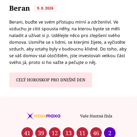
Beran
9. 8. 2026
Berani, buďte ve svém přístupu mírní a zdrženliví. Ve
vzduchu je cítit spousta něhy, na kterou byste se měli
naladit a užívat si ji. Udělejte něco pro zlepšení svého
domova. Usmiřte se s lidmi, se kterými žijete, a vyčistěte
vzduch, aby vztahy byly v budoucnu klidné. Do toho, aby
se váš domov stal útočištěm, jste investovali velkou část
svého já, proto si ho važte a pečujte o něj.
CELÝ HOROSKOP PRO DNEŠNÍ DEN
Vaše šťastná čísla
41
39
12
13
11
46
2