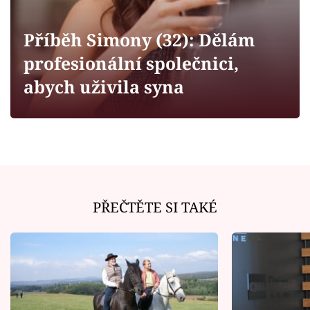
Horoskopy
Sledujte prima+
Příběh Simony (32): Dělám
profesionální společnici,
Filmový festival Karlovy Vary
abych uživila syna
Pořady
Mámy sobě
Přihlášení
PŘEČTĚTE SI TAKÉ
Sledujte nás