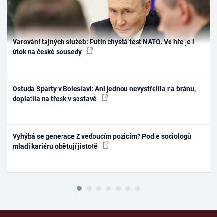
Varování tajných služeb: Putin chystá test NATO. Ve hře je i
útok na české sousedy
Ostuda Sparty v Boleslavi: Ani jednou nevystřelila na bránu,
doplatila na třesk v sestavě
Vyhýbá se generace Z vedoucím pozicím? Podle sociologů
mladí kariéru obětují jistotě