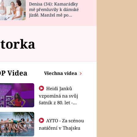
Denisa (34): Kamarádky
mě přemluvily k dámské
jízdě. Manžel mě po
návratu zaskočil
átorka
P Videa
Všechna videa
Heidi Janků
vzpomíná na svůj
šatník z 80. let -
Shopaholičky
AYTO - Za scénou
natáčení v Thajsku