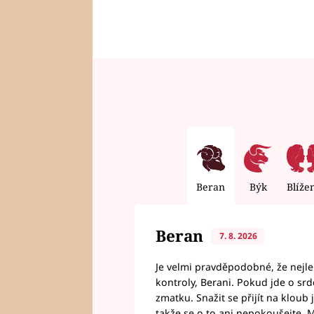
Beran
Býk
Blíže
Beran
7. 8. 2026
Je velmi pravděpodobné, že nejl
kontroly, Berani. Pokud jde o srde
zmatku. Snažit se přijít na klou
takže se o to ani nepokoušejte. M