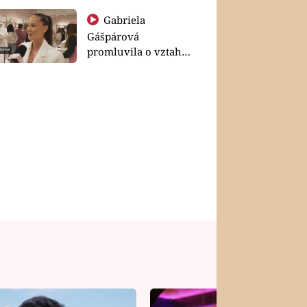
Gabriela
Gášpárová
promluvila o vztahu
a zakládání rodiny