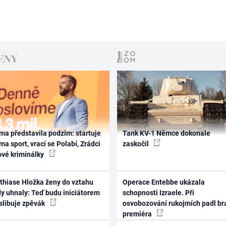
ma představila podzim: startuje
Tank KV-1 Němce dokonale
ma sport, vrací se Polabí, Zrádci
zaskočil
ové kriminálky
thiase Hložka ženy do vztahu
Operace Entebbe ukázala
dy uhnaly: Teď budu iniciátorem
schopnosti Izraele. Při
 slibuje zpěvák
osvobozování rukojmích padl br
premiéra