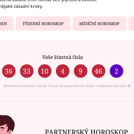
nějaké zásadní kroky.
DEN
TÝDENNÍ HOROSKOP
MĚSÍČNÍ HOROSKOP
Vaše šťastná čísla
36
33
10
4
9
46
2
Ministerstvo financí varuje: Účastí na hazardní hře může vzniknout závislost ⑱
PARTNERSKÝ HOROSKOP