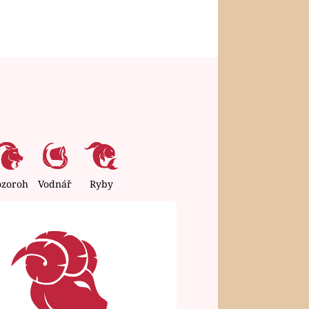
ozoroh
Vodnář
Ryby