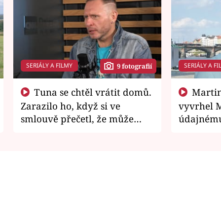
SERIÁLY A FILMY
SERIÁLY A FI
9 fotografií
Tuna se chtěl vrátit domů.
Martin Písařík jako
Zarazilo ho, když si ve
vyvrhel 
smlouvě přečetl, že může
údajnému
zemřít
je v nemil