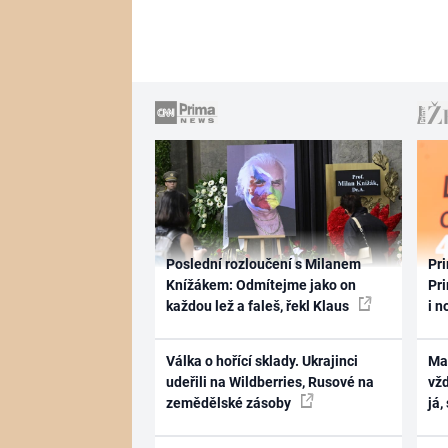
Poslední rozloučení s Milanem
Pri
Knížákem: Odmítejme jako on
Pri
každou lež a faleš, řekl Klaus
i n
Válka o hořící sklady. Ukrajinci
Ma
udeřili na Wildberries, Rusové na
vž
zemědělské zásoby
já,