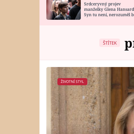
Srdceryvný projev
SNÁŘ
CELEBRITY
manželky Glena Hansard
Syn tu není, nerozuměl b
HOROSKOP NA
VAŘENÍ
tomu, vysvětlila
ROK 2023
p
ŠTÍTEK
ŽIVOTNÍ STYL