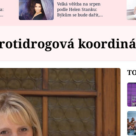
Velká věštba na srpen
NOVINKY
ZAHRADA
a:
podle Helen Stanku:
y
Býkům se bude dařit,
VIDEORECEPTY
DESIGN
Vodnáře čeká jízda
rotidrogová koordin
TO