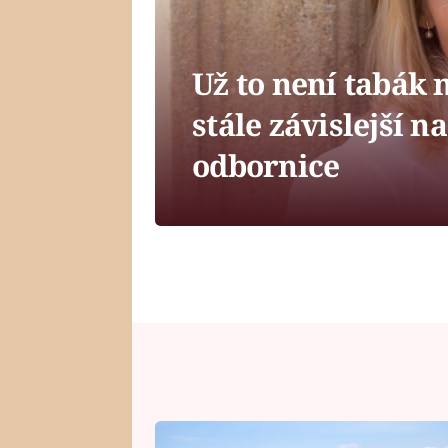
Už to není tabák 
stále závislejší n
odbornice