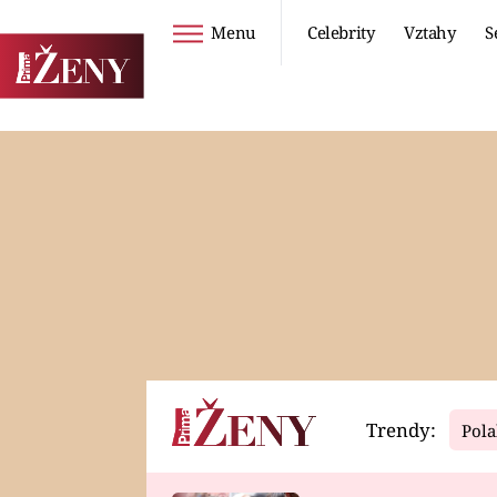
Menu
Celebrity
Vztahy
S
Seriály
Životní styl
ZOO
DIETY A HUBNUTÍ
PROSTŘENO!
CESTOVÁNÍ A
DOVOLENÁ
DUCH
ZDRAVÍ
Trendy:
Pola
Horoskopy
Video
ASTROČLÁNKY
SERIÁLY