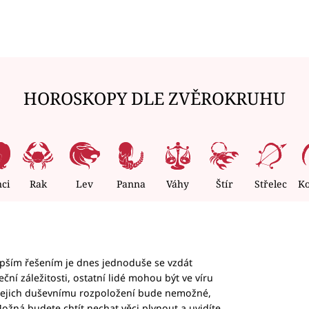
HOROSKOPY DLE ZVĚROKRUHU
nci
Rak
Lev
Panna
Váhy
Štír
Střelec
K
epším řešením je dnes jednoduše se vzdát
ční záležitosti, ostatní lidé mohou být ve víru
b jejich duševnímu rozpoložení bude nemožné,
ožná budete chtít nechat věci plynout a uvidíte,