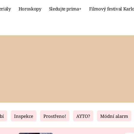
eriály
Horoskopy
Sledujte prima+
Filmový festival Karl
Celebrity
Recept
MÓDA A KRÁSA
HLAVNÍ JÍ
VZTAHY A SEX
SLADKÉ
PRIMA MAMINKA
ZDRAVÉ
bí
Inspekce
Prostřeno!
AYTO?
Módní alarm
Fresh
Living
RECEPTY
BYDLENÍ