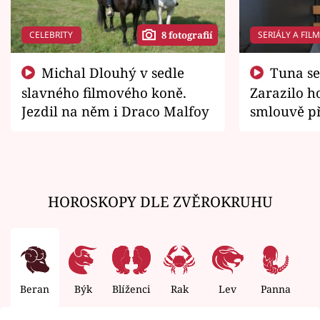
CELEBRITY
SERIÁLY A FIL
8 fotografií
Michal Dlouhý v sedle
Tuna se chtěl vrátit domů.
slavného filmového koně.
Zarazilo ho
Jezdil na něm i Draco Malfoy
smlouvě př
zemřít
HOROSKOPY DLE ZVĚROKRUHU
Beran
Býk
Blíženci
Rak
Lev
Panna
V