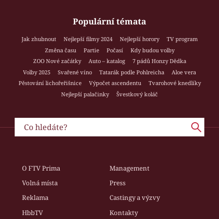
Populární témata
Jak zhubnout
Nejlepší filmy 2024
Nejlepší horory
TV program
Změna času
Partie
Počasí
Kdy budou volby
ZOO Nové začátky
Auto – katalog
7 pádů Honzy Dědka
Volby 2025
Svařené víno
Tatarák podle Pohlreicha
Aloe vera
Pěstování lichořeřišnice
Výpočet ascendentu
Tvarohové knedlíky
Nejlepší palačinky
Švestkový koláč
O FTV Prima
Management
Volná místa
Press
Reklama
Castingy a výzvy
HbbTV
Kontakty