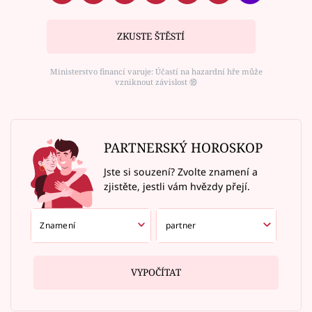
ZKUSTE ŠTĚSTÍ
Ministerstvo financí varuje: Účastí na hazardní hře může
vzniknout závislost ⑱
PARTNERSKÝ HOROSKOP
Jste si souzení? Zvolte znamení a
zjistěte, jestli vám hvězdy přejí.
VYPOČÍTAT