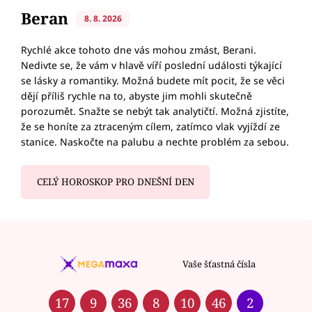
Beran
8. 8. 2026
Rychlé akce tohoto dne vás mohou zmást, Berani.
Nedivte se, že vám v hlavě víří poslední události týkající
se lásky a romantiky. Možná budete mít pocit, že se věci
dějí příliš rychle na to, abyste jim mohli skutečně
porozumět. Snažte se nebýt tak analytičtí. Možná zjistíte,
že se honíte za ztraceným cílem, zatímco vlak vyjíždí ze
stanice. Naskočte na palubu a nechte problém za sebou.
CELÝ HOROSKOP PRO DNEŠNÍ DEN
Vaše šťastná čísla
17
9
36
8
10
46
2