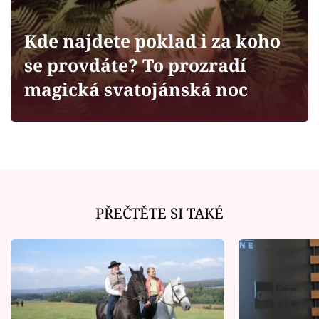
Horoskopy
Sledujte prima+
Kde najdete poklad i za koho
se provdáte? To prozradí
Filmový festival Karlovy Vary
magická svatojánská noc
Pořady
Mámy sobě
Přihlášení
PŘEČTĚTE SI TAKÉ
Sledujte nás