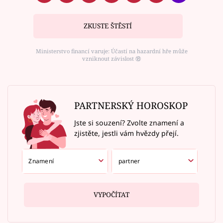
ZKUSTE ŠTĚSTÍ
Ministerstvo financí varuje: Účastí na hazardní hře může
vzniknout závislost ⑱
PARTNERSKÝ HOROSKOP
Jste si souzení? Zvolte znamení a
zjistěte, jestli vám hvězdy přejí.
VYPOČÍTAT