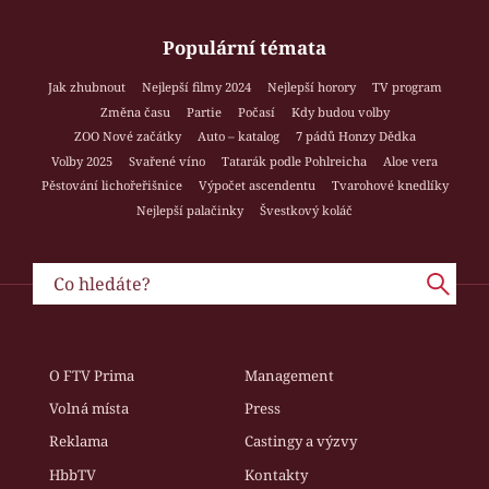
Populární témata
Jak zhubnout
Nejlepší filmy 2024
Nejlepší horory
TV program
Změna času
Partie
Počasí
Kdy budou volby
ZOO Nové začátky
Auto – katalog
7 pádů Honzy Dědka
Volby 2025
Svařené víno
Tatarák podle Pohlreicha
Aloe vera
Pěstování lichořeřišnice
Výpočet ascendentu
Tvarohové knedlíky
Nejlepší palačinky
Švestkový koláč
O FTV Prima
Management
Volná místa
Press
Reklama
Castingy a výzvy
HbbTV
Kontakty