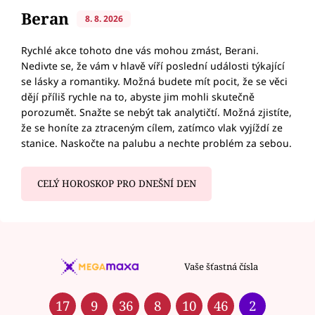
Beran
8. 8. 2026
Rychlé akce tohoto dne vás mohou zmást, Berani.
Nedivte se, že vám v hlavě víří poslední události týkající
se lásky a romantiky. Možná budete mít pocit, že se věci
dějí příliš rychle na to, abyste jim mohli skutečně
porozumět. Snažte se nebýt tak analytičtí. Možná zjistíte,
že se honíte za ztraceným cílem, zatímco vlak vyjíždí ze
stanice. Naskočte na palubu a nechte problém za sebou.
CELÝ HOROSKOP PRO DNEŠNÍ DEN
Vaše šťastná čísla
17
9
36
8
10
46
2