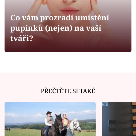
Horoskopy
Sledujte prima+
Co vám prozradí umístění
pupínků (nejen) na vaší
Filmový festival Karlovy Vary
tváři?
Pořady
Mámy sobě
Přihlášení
PŘEČTĚTE SI TAKÉ
Sledujte nás