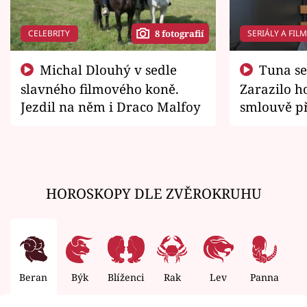
CELEBRITY
SERIÁLY A FIL
8 fotografií
Michal Dlouhý v sedle
Tuna se chtěl vrátit domů.
slavného filmového koně.
Zarazilo ho
Jezdil na něm i Draco Malfoy
smlouvě př
zemřít
HOROSKOPY DLE ZVĚROKRUHU
Beran
Býk
Blíženci
Rak
Lev
Panna
V