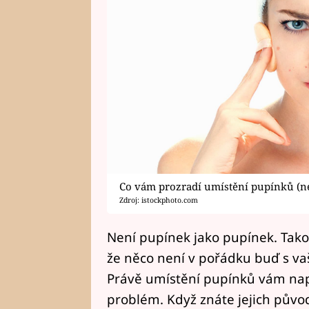
Co vám prozradí umístění pupínků (nej
Zdroj: istockphoto.com
Není pupínek jako pupínek. Tako
že něco není v pořádku buď s va
Právě umístění pupínků vám nap
problém. Když znáte jejich půvo