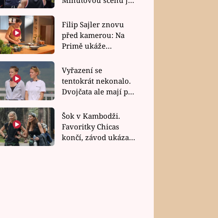
bez dubla
Filip Sajler znovu
před kamerou: Na
Primě ukáže
poctivou kuchyni i
rychlé recepty
Vyřazení se
tentokrát nekonalo.
Dvojčata ale mají po
uzavření třetí etapy
závodu nůž na krku
Šok v Kambodži.
Favoritky Chicas
končí, závod ukázal
svou nejtvrdší tvář