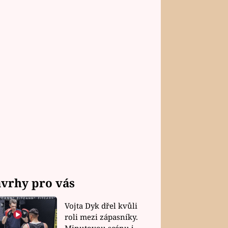
vrhy pro vás
Vojta Dyk dřel kvůli
roli mezi zápasníky.
Minutovou scénu jel