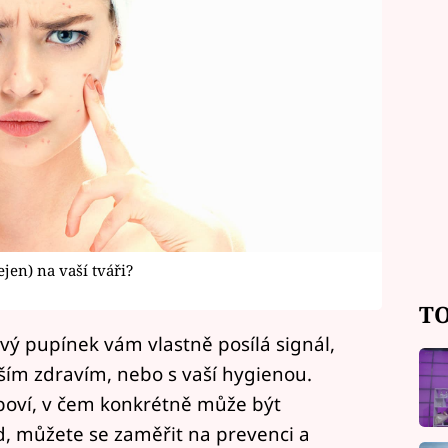
en) na vaší tváři?
TO
vý pupínek vám vlastně posílá signál,
ším zdravím, nebo s vaší hygienou.
oví, v čem konkrétně může být
d, můžete se zaměřit na prevenci a