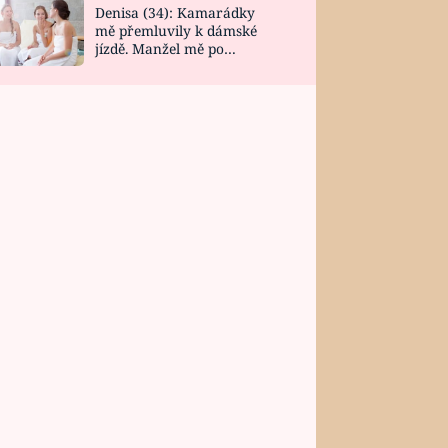
Denisa (34): Kamarádky
mě přemluvily k dámské
jízdě. Manžel mě po
návratu zaskočil