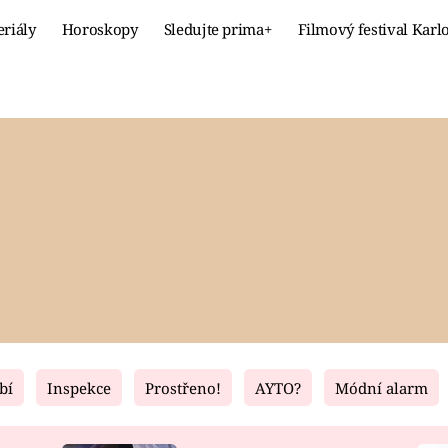
eriály
Horoskopy
Sledujte prima+
Filmový festival Karl
Celebrity
Recept
MÓDA A KRÁSA
HLAVNÍ JÍ
VZTAHY A SEX
SLADKÉ
PRIMA MAMINKA
ZDRAVÉ
bí
Inspekce
Prostřeno!
AYTO?
Módní alarm
Fresh
Living
RECEPTY
BYDLENÍ