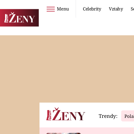
Menu
Celebrity
Vztahy
S
Seriály
Životní styl
ZOO
DIETY A HUBNUTÍ
PROSTŘENO!
CESTOVÁNÍ A
DOVOLENÁ
DUCH
ZDRAVÍ
Trendy:
Pola
Horoskopy
Video
ASTROČLÁNKY
SERIÁLY