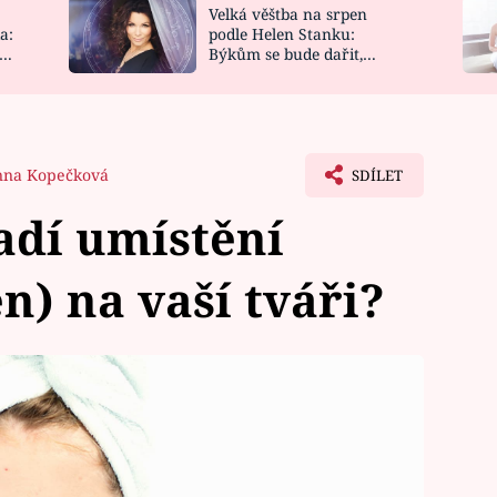
Velká věštba na srpen
NOVINKY
ZAHRADA
a:
podle Helen Stanku:
y
Býkům se bude dařit,
VIDEORECEPTY
DESIGN
Vodnáře čeká jízda
nna Kopečková
SDÍLET
adí umístění
n) na vaší tváři?