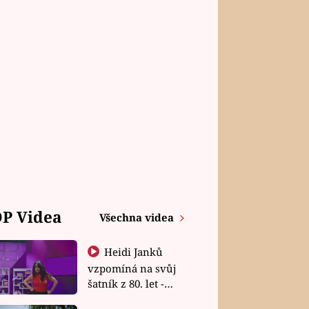
P Videa
Všechna videa
Heidi Janků
vzpomíná na svůj
šatník z 80. let -
Shopaholičky