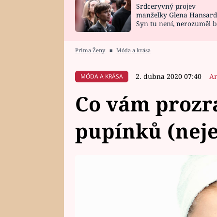
Srdceryvný projev
SNÁŘ
CELEBRITY
manželky Glena Hansard
Syn tu není, nerozuměl b
HOROSKOP NA
VAŘENÍ
tomu, vysvětlila
ROK 2023
Prima Ženy
■
Móda a krása
2. dubna 2020 07:40
A
MÓDA A KRÁSA
Co vám prozr
pupínků (neje