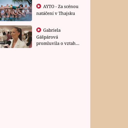
AYTO - Za scénou
natáčení v Thajsku
Gabriela
Gášpárová
promluvila o vztahu
a zakládání rodiny