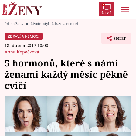
ŽIVĚ
Prima Ženy
■
Životní styl
Zdraví a nemoci
Trendy:
Polabí
Inspekce
Prostřeno!
AYTO?
ZDRAVÍ A NEMOCI
SDÍLET
Módní alarm
Zrádci
Proměny
18. dubna 2017 10:00
Anna Kopečková
5 hormonů, které s námi
ženami každý měsíc pěkně
Témata
cvičí
Celebrity
Vztahy
Seriály