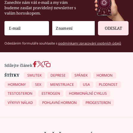
Zanechte nám váš e-mail a my vám
budeme zasílat pravidelný newsletter s
vaším horoskopem.
ODESLAT
Odesláním formuláře souhlasíte s
podmínkami zpracování osobních údajů
Sdílejte článek
ŠTÍTKY
SMUTEK
DEPRESE
SPÁNEK
HORMON
HORMONY
SEX
MENSTRUACE
USA
PLODNOST
TESTOSTERON
ESTROGEN
HORMONÁLNÍ CYKLUS
VÝKYVY NÁLAD
POHLAVNÍ HORMON
PROGESTERON