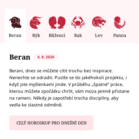
Beran
Býk
Blíženci
Rak
Lev
Panna
V
Beran
6. 8. 2026
Berani, dnes se můžete cítit trochu bez inspirace.
Nenechte se odradit. Pusťte se do jakéhokoli projektu, i
když jste myšlenkami jinde. V průběhu „špatné“ práce,
kterou můžete zpočátku chrlit, vám múza jemně přistane
na rameni. Někdy je zapotřebí trocha disciplíny, aby
vedla ke slastné odměně.
CELÝ HOROSKOP PRO DNEŠNÍ DEN