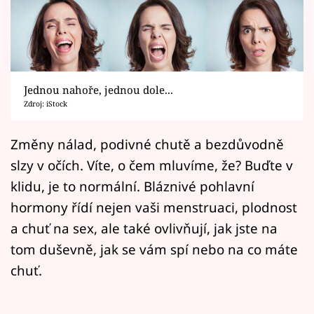
Horoskopy
Sledujte prima+
Filmový festival Karlovy Vary
Jednou nahoře, jednou dole...
Pořady
Zdroj: iStock
Mámy sobě
Změny nálad, podivné chutě a bezdůvodně
slzy v očích. Víte, o čem mluvíme, že? Buďte v
Přihlášení
klidu, je to normální. Bláznivé pohlavní
hormony řídí nejen vaši menstruaci, plodnost
a chuť na sex, ale také ovlivňují, jak jste na
Sledujte nás
tom duševně, jak se vám spí nebo na co máte
chuť.