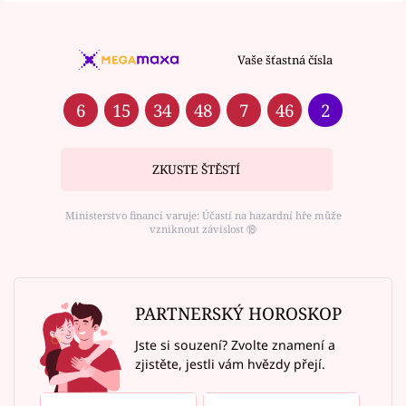
Vaše šťastná čísla
6
15
34
48
7
46
2
ZKUSTE ŠTĚSTÍ
Ministerstvo financí varuje: Účastí na hazardní hře může
vzniknout závislost ⑱
PARTNERSKÝ HOROSKOP
Jste si souzení? Zvolte znamení a
zjistěte, jestli vám hvězdy přejí.