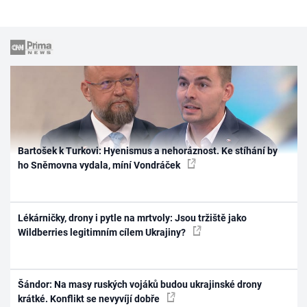
Bartošek k Turkovi: Hyenismus a nehoráznost. Ke stíhání by
ho Sněmovna vydala, míní Vondráček
Lékárničky, drony i pytle na mrtvoly: Jsou tržiště jako
Wildberries legitimním cílem Ukrajiny?
Šándor: Na masy ruských vojáků budou ukrajinské drony
krátké. Konflikt se nevyvíjí dobře