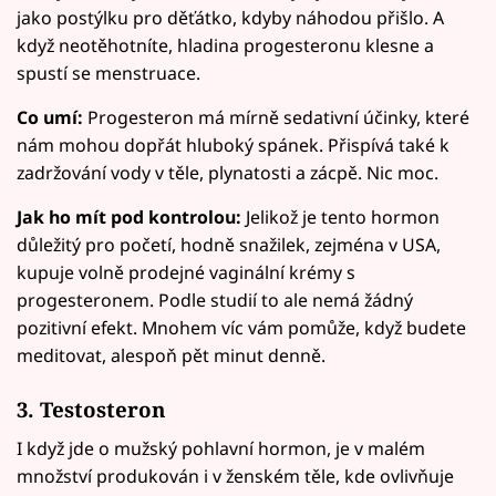
jako postýlku pro děťátko, kdyby náhodou přišlo. A
když neotěhotníte, hladina progesteronu klesne a
spustí se menstruace.
Co umí:
Progesteron má mírně sedativní účinky, které
nám mohou dopřát hluboký spánek. Přispívá také k
zadržování vody v těle, plynatosti a zácpě. Nic moc.
Jak ho mít pod kontrolou:
Jelikož je tento hormon
důležitý pro početí, hodně snažilek, zejména v USA,
kupuje volně prodejné vaginální krémy s
progesteronem. Podle studií to ale nemá žádný
pozitivní efekt. Mnohem víc vám pomůže, když budete
meditovat, alespoň pět minut denně.
3. Testosteron
I když jde o mužský pohlavní hormon, je v malém
množství produkován i v ženském těle, kde ovlivňuje