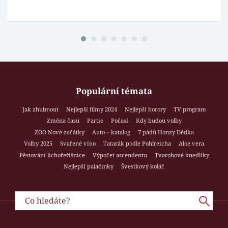
Populární témata
Jak zhubnout
Nejlepší filmy 2024
Nejlepší horory
TV program
Změna času
Partie
Počasí
Kdy budou volby
ZOO Nové začátky
Auto – katalog
7 pádů Honzy Dědka
Volby 2025
Svařené víno
Tatarák podle Pohlreicha
Aloe vera
Pěstování lichořeřišnice
Výpočet ascendentu
Tvarohové knedlíky
Nejlepší palačinky
Švestkový koláč