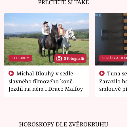
PŘEČTĚTE SI TAKÉ
CELEBRITY
SERIÁLY A FIL
8 fotografií
Michal Dlouhý v sedle
Tuna se chtěl vrátit domů.
slavného filmového koně.
Zarazilo ho
Jezdil na něm i Draco Malfoy
smlouvě př
zemřít
HOROSKOPY DLE ZVĚROKRUHU