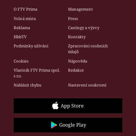
O FTV Prima
Management
Volná místa
Press
Reklama
Castingy a výzvy
HbbTV
Kontakty
Podmínky užívání
Zpracování osobních
údajů
Cookies
Nápověda
Vlastník FTV Prima spol.
Redakce
s r.o.
Nahlásit chybu
Nastavení soukromí
App Store
Google Play