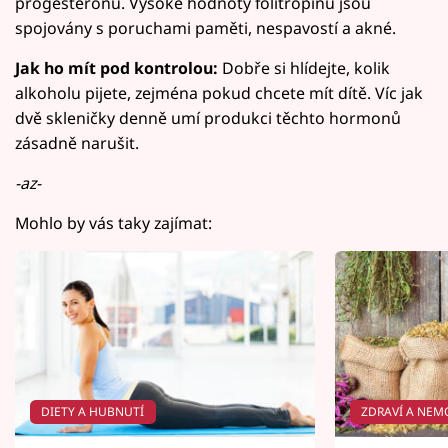
progesteronu. Vysoké hodnoty folitropinu jsou
spojovány s poruchami paměti, nespavostí a akné.
Jak ho mít pod kontrolou:
Dobře si hlídejte, kolik
alkoholu pijete, zejména pokud chcete mít dítě. Víc jak
dvě skleničky denně umí produkci těchto hormonů
zásadně narušit.
-az-
Mohlo by vás taky zajímat:
DIETY A HUBNUTÍ
ZDRAVÍ A NEM