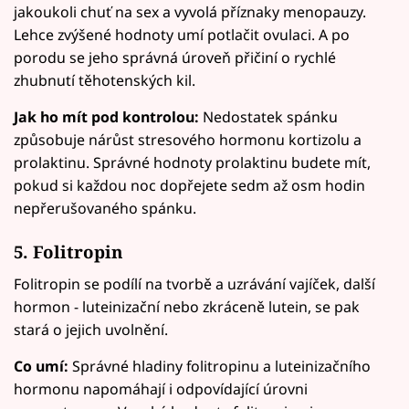
jakoukoli chuť na sex a vyvolá příznaky menopauzy.
Lehce zvýšené hodnoty umí potlačit ovulaci. A po
porodu se jeho správná úroveň přičiní o rychlé
zhubnutí těhotenských kil.
Jak ho mít pod kontrolou:
Nedostatek spánku
způsobuje nárůst stresového hormonu kortizolu a
prolaktinu. Správné hodnoty prolaktinu budete mít,
pokud si každou noc dopřejete sedm až osm hodin
nepřerušovaného spánku.
5. Folitropin
Folitropin se podílí na tvorbě a uzrávání vajíček, další
hormon - luteinizační nebo zkráceně lutein, se pak
stará o jejich uvolnění.
Co umí:
Správné hladiny folitropinu a luteinizačního
hormonu napomáhají i odpovídající úrovni