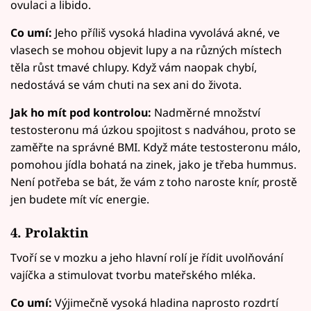
ovulaci a libido.
Co umí:
Jeho příliš vysoká hladina vyvolává akné, ve
vlasech se mohou objevit lupy a na různých místech
těla růst tmavé chlupy. Když vám naopak chybí,
nedostává se vám chuti na sex ani do života.
Jak ho mít pod kontrolou:
Nadměrné množství
testosteronu má úzkou spojitost s nadváhou, proto se
zaměřte na správné BMI. Když máte testosteronu málo,
pomohou jídla bohatá na zinek, jako je třeba hummus.
Není potřeba se bát, že vám z toho naroste knír, prostě
jen budete mít víc energie.
4. Prolaktin
Tvoří se v mozku a jeho hlavní rolí je řídit uvolňování
vajíčka a stimulovat tvorbu mateřského mléka.
Co umí:
Výjimečně vysoká hladina naprosto rozdrtí