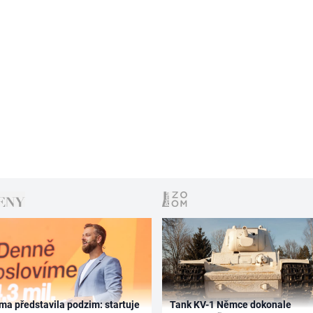
ma představila podzim: startuje
Tank KV-1 Němce dokonale