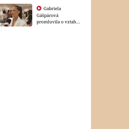
Gabriela
Gášpárová
promluvila o vztahu
a zakládání rodiny