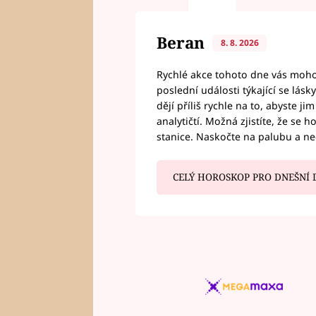
Beran
8. 8. 2026
Rychlé akce tohoto dne vás mohou
poslední události týkající se lás
dějí příliš rychle na to, abyste 
analytičtí. Možná zjistíte, že se 
stanice. Naskočte na palubu a n
CELÝ HOROSKOP PRO DNEŠNÍ 