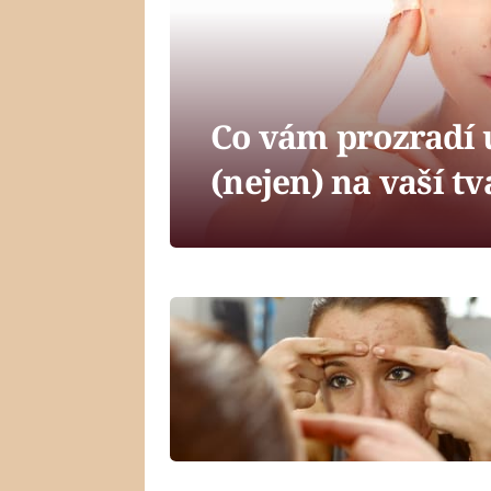
Co vám prozradí 
(nejen) na vaší tv