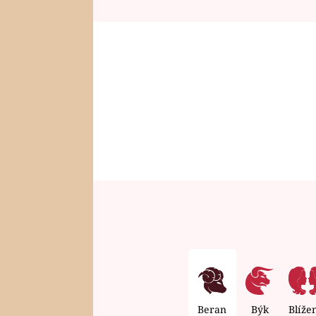
Beran
Býk
Blíže