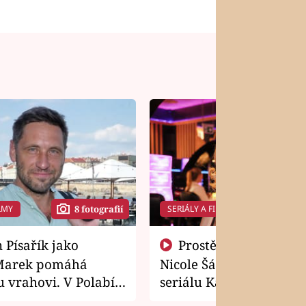
LMY
SERIÁLY A FILMY
8 fotografií
14 f
Prostě si o to řekla! Takhle
Marek pomáhá
Nicole Šáchová získala r
 vrahovi. V Polabí
seriálu Kamarádi
osti