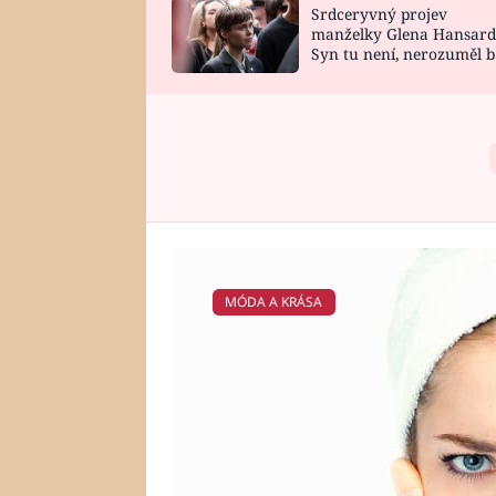
Srdceryvný projev
SNÁŘ
CELEBRITY
manželky Glena Hansard
Syn tu není, nerozuměl b
HOROSKOP NA
VAŘENÍ
tomu, vysvětlila
ROK 2023
MÓDA A KRÁSA