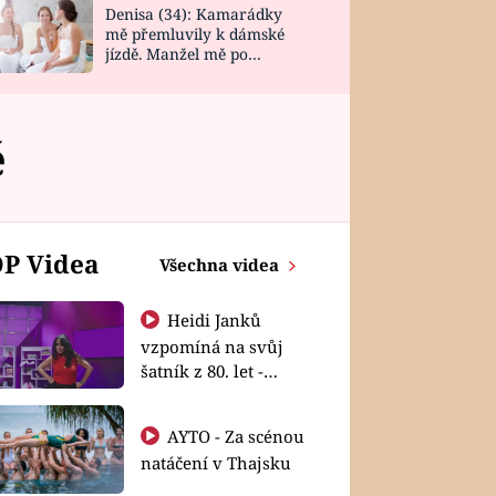
Denisa (34): Kamarádky
mě přemluvily k dámské
jízdě. Manžel mě po
návratu zaskočil
é
P Videa
Všechna videa
Heidi Janků
vzpomíná na svůj
šatník z 80. let -
Shopaholičky
AYTO - Za scénou
natáčení v Thajsku