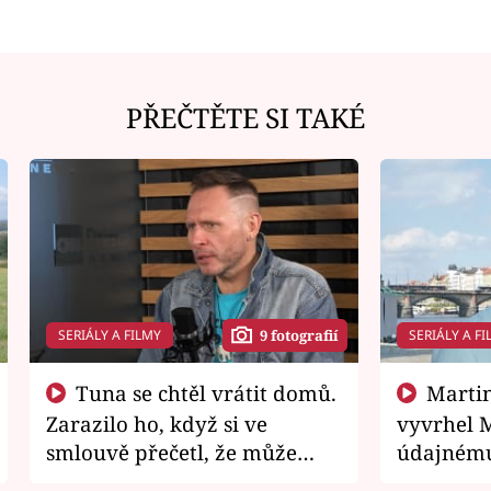
PŘEČTĚTE SI TAKÉ
SERIÁLY A FILMY
SERIÁLY A FI
9 fotografií
Tuna se chtěl vrátit domů.
Martin Písařík jako
Zarazilo ho, když si ve
vyvrhel 
smlouvě přečetl, že může
údajnému
zemřít
je v nemil