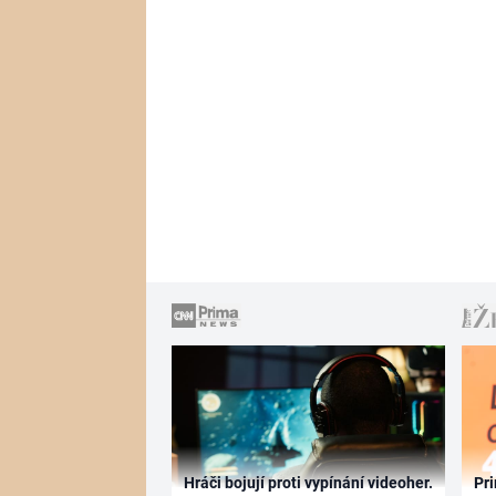
Hráči bojují proti vypínání videoher.
Pri