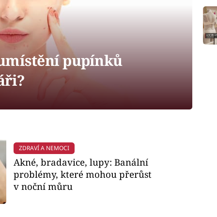
umístění pupínků
áři?
ZDRAVÍ A NEMOCI
Akné, bradavice, lupy: Banální
problémy, které mohou přerůst
v noční můru