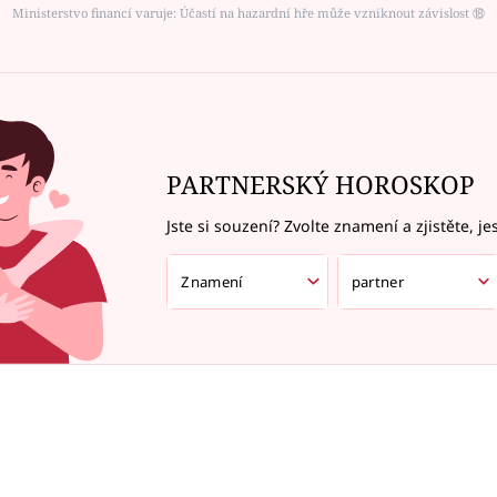
Ministerstvo financí varuje: Účastí na hazardní hře může vzniknout závislost ⑱
PARTNERSKÝ HOROSKOP
Jste si souzení? Zvolte znamení a zjistěte, je