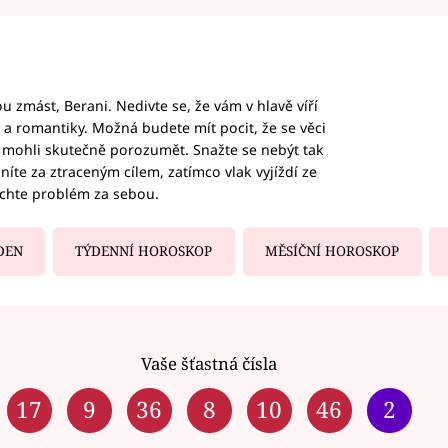
 zmást, Berani. Nedivte se, že vám v hlavě víří
ky a romantiky. Možná budete mít pocit, že se věci
jim mohli skutečně porozumět. Snažte se nebýt tak
honíte za ztraceným cílem, zatímco vlak vyjíždí ze
echte problém za sebou.
DEN
TÝDENNÍ HOROSKOP
MĚSÍČNÍ HOROSKOP
Vaše šťastná čísla
17
9
36
8
10
46
2