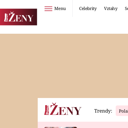
Menu
Celebrity
Vztahy
S
Seriály
Životní styl
ZOO
DIETY A HUBNUTÍ
PROSTŘENO!
CESTOVÁNÍ A
DOVOLENÁ
DUCH
ZDRAVÍ
Trendy:
Pola
Horoskopy
Video
ASTROČLÁNKY
SERIÁLY