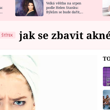
Velká věštba na srpen
NOVINKY
ZAHRADA
a:
podle Helen Stanku:
y
Býkům se bude dařit,
VIDEORECEPTY
DESIGN
Vodnáře čeká jízda
jak se zbavit akn
ŠTÍTEK
TO