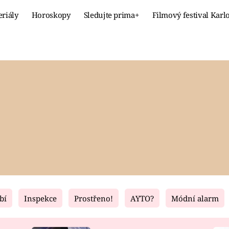
eriály
Horoskopy
Sledujte prima+
Filmový festival Karl
Celebrity
Recept
MÓDA A KRÁSA
HLAVNÍ JÍ
VZTAHY A SEX
SLADKÉ
PRIMA MAMINKA
ZDRAVÉ
bí
Inspekce
Prostřeno!
AYTO?
Módní alarm
Fresh
Living
RECEPTY
BYDLENÍ