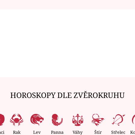
HOROSKOPY DLE ZVĚROKRUHU
nci
Rak
Lev
Panna
Váhy
Štír
Střelec
K