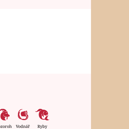
ozoroh
Vodnář
Ryby