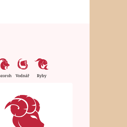
ozoroh
Vodnář
Ryby