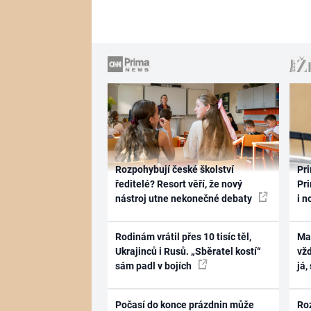
Rozpohybují české školství
Pri
ředitelé? Resort věří, že nový
Pri
nástroj utne nekonečné debaty
i n
Rodinám vrátil přes 10 tisíc těl,
Ma
Ukrajinců i Rusů. „Sběratel kostí“
vž
sám padl v bojích
já,
Počasí do konce prázdnin může
Ro