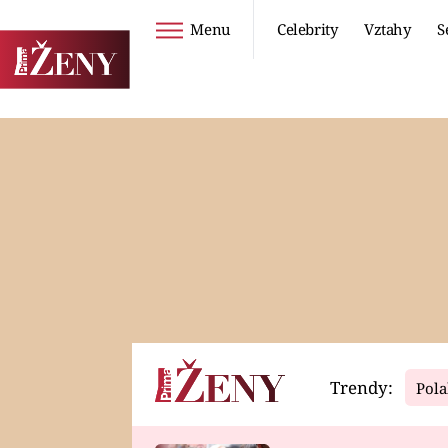
Menu
Celebrity
Vztahy
S
Seriály
Životní styl
ZOO
DIETY A HUBNUTÍ
PROSTŘENO!
CESTOVÁNÍ A
DOVOLENÁ
DUCH
ZDRAVÍ
Trendy:
Pola
Horoskopy
Video
ASTROČLÁNKY
SERIÁLY