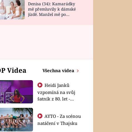
Denisa (34): Kamarádky
mě přemluvily k dámské
jízdě. Manžel mě po
návratu zaskočil
P Videa
Všechna videa
Heidi Janků
vzpomíná na svůj
šatník z 80. let -
Shopaholičky
AYTO - Za scénou
natáčení v Thajsku