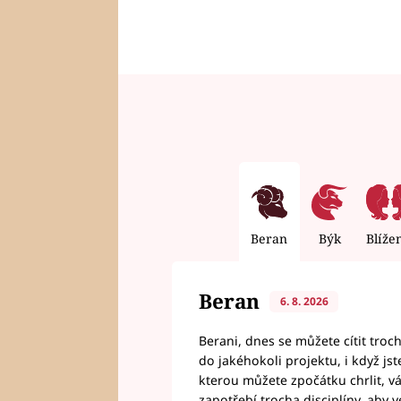
Beran
Býk
Blíže
Beran
6. 8. 2026
Berani, dnes se můžete cítit troc
do jakéhokoli projektu, i když js
kterou můžete zpočátku chrlit, 
zapotřebí trocha disciplíny, aby 