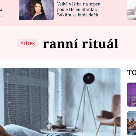
Velká věštba na srpen
NOVINKY
ZAHRADA
a:
podle Helen Stanku:
y
Býkům se bude dařit,
VIDEORECEPTY
DESIGN
Vodnáře čeká jízda
ranní rituál
ŠTÍTEK
TO