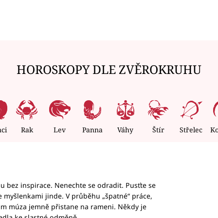
HOROSKOPY DLE ZVĚROKRUHU
nci
Rak
Lev
Panna
Váhy
Štír
Střelec
K
hu bez inspirace. Nenechte se odradit. Pusťte se
te myšlenkami jinde. V průběhu „špatné“ práce,
vám múza jemně přistane na rameni. Někdy je
vedla ke slastné odměně.