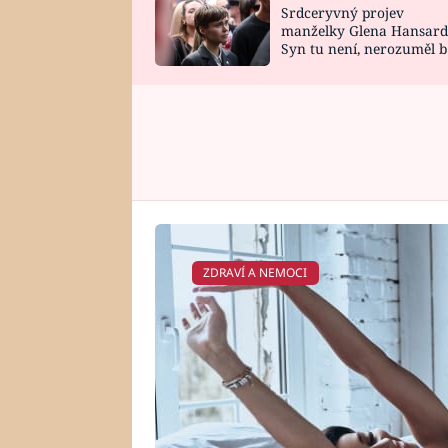
Srdceryvný projev
SNÁŘ
CELEBRITY
manželky Glena Hansard
Syn tu není, nerozuměl b
HOROSKOP NA
VAŘENÍ
tomu, vysvětlila
ROK 2023
ZDRAVÍ A NEMOCI