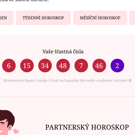
DEN
TÝDENNÍ HOROSKOP
MĚSÍČNÍ HOROSKOP
Vaše šťastná čísla
6
15
34
48
7
46
2
Ministerstvo financí varuje: Účastí na hazardní hře může vzniknout závislost ⑱
PARTNERSKÝ HOROSKOP