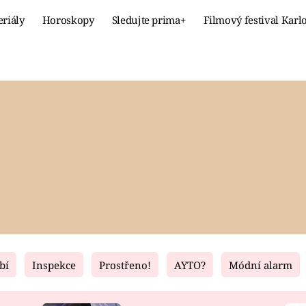
eriály
Horoskopy
Sledujte prima+
Filmový festival Karl
Celebrity
Recept
MÓDA A KRÁSA
HLAVNÍ JÍ
VZTAHY A SEX
SLADKÉ
PRIMA MAMINKA
ZDRAVÉ
bí
Inspekce
Prostřeno!
AYTO?
Módní alarm
Fresh
Living
RECEPTY
BYDLENÍ