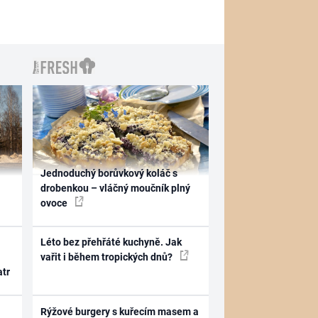
Jednoduchý borůvkový koláč s
drobenkou – vláčný moučník plný
ovoce
Léto bez přehřáté kuchyně. Jak
vařit i během tropických dnů?
atr
Rýžové burgery s kuřecím masem a