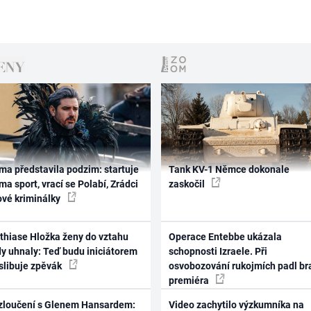
ma představila podzim: startuje
Tank KV-1 Němce dokonale
ma sport, vrací se Polabí, Zrádci
zaskočil
ové kriminálky
thiase Hložka ženy do vztahu
Operace Entebbe ukázala
dy uhnaly: Teď budu iniciátorem
schopnosti Izraele. Při
 slibuje zpěvák
osvobozování rukojmích padl br
premiéra
zloučení s Glenem Hansardem:
Video zachytilo výzkumníka na