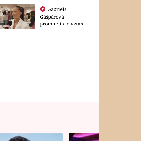
Gabriela
Gášpárová
promluvila o vztahu
a zakládání rodiny