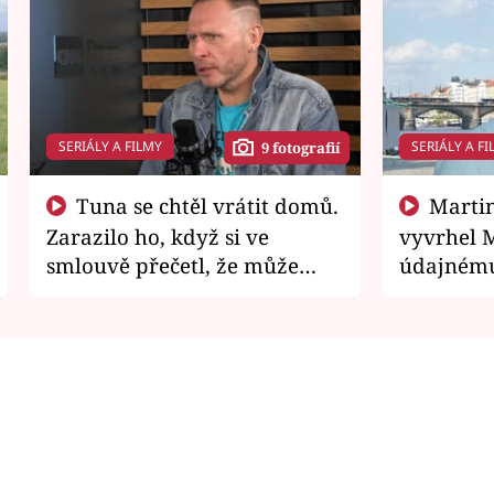
SERIÁLY A FILMY
SERIÁLY A FI
9 fotografií
Tuna se chtěl vrátit domů.
Martin Písařík jako
Zarazilo ho, když si ve
vyvrhel 
smlouvě přečetl, že může
údajnému
zemřít
je v nemil