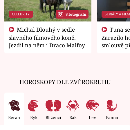
CELEBRITY
SERIÁLY A FIL
8 fotografií
Michal Dlouhý v sedle
Tuna se chtěl vrátit domů.
slavného filmového koně.
Zarazilo ho
Jezdil na něm i Draco Malfoy
smlouvě př
zemřít
HOROSKOPY DLE ZVĚROKRUHU
Beran
Býk
Blíženci
Rak
Lev
Panna
V