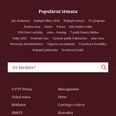
Populární témata
Jak zhubnout
Nejlepší filmy 2024
Nejlepší horory
TV program
Změna času
Partie
Počasí
Kdy budou volby
ZOO Nové začátky
Auto – katalog
7 pádů Honzy Dědka
Volby 2025
Svařené víno
Tatarák podle Pohlreicha
Aloe vera
Pěstování lichořeřišnice
Výpočet ascendentu
Tvarohové knedlíky
Nejlepší palačinky
Švestkový koláč
O FTV Prima
Management
Volná místa
Press
Reklama
Castingy a výzvy
HbbTV
Kontakty