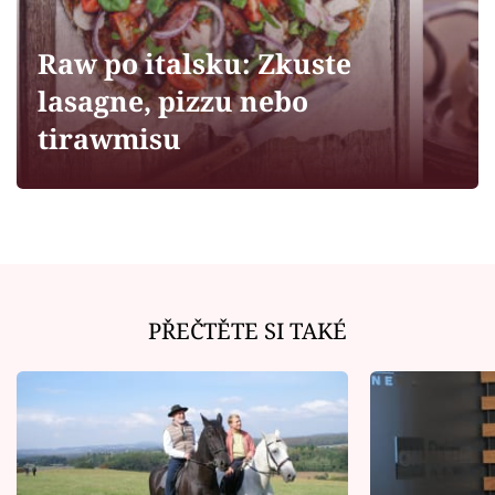
Horoskopy
Sledujte prima+
Raw po italsku: Zkuste
lasagne, pizzu nebo
Filmový festival Karlovy Vary
tirawmisu
Pořady
Mámy sobě
Přihlášení
PŘEČTĚTE SI TAKÉ
Sledujte nás