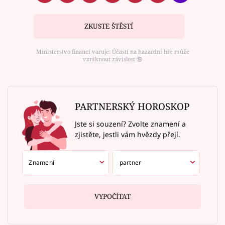
ZKUSTE ŠTĚSTÍ
Ministerstvo financí varuje: Účastí na hazardní hře může
vzniknout závislost ⑱
PARTNERSKÝ HOROSKOP
Jste si souzení? Zvolte znamení a
zjistěte, jestli vám hvězdy přejí.
VYPOČÍTAT