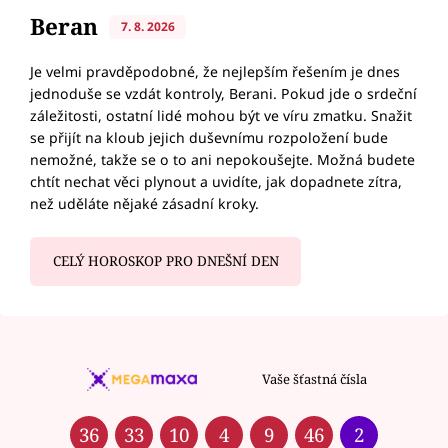
Beran
7. 8. 2026
Je velmi pravděpodobné, že nejlepším řešením je dnes
jednoduše se vzdát kontroly, Berani. Pokud jde o srdeční
záležitosti, ostatní lidé mohou být ve víru zmatku. Snažit
se přijít na kloub jejich duševnímu rozpoložení bude
nemožné, takže se o to ani nepokoušejte. Možná budete
chtít nechat věci plynout a uvidíte, jak dopadnete zítra,
než uděláte nějaké zásadní kroky.
CELÝ HOROSKOP PRO DNEŠNÍ DEN
Vaše šťastná čísla
36
33
10
4
9
46
2