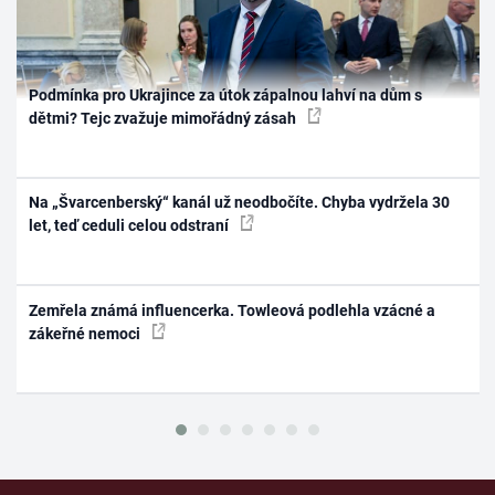
Podmínka pro Ukrajince za útok zápalnou lahví na dům s
dětmi? Tejc zvažuje mimořádný zásah
Na „Švarcenberský“ kanál už neodbočíte. Chyba vydržela 30
let, teď ceduli celou odstraní
Zemřela známá influencerka. Towleová podlehla vzácné a
zákeřné nemoci