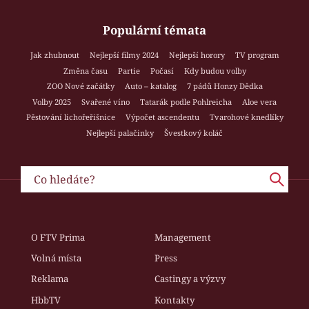
Populární témata
Jak zhubnout
Nejlepší filmy 2024
Nejlepší horory
TV program
Změna času
Partie
Počasí
Kdy budou volby
ZOO Nové začátky
Auto – katalog
7 pádů Honzy Dědka
Volby 2025
Svařené víno
Tatarák podle Pohlreicha
Aloe vera
Pěstování lichořeřišnice
Výpočet ascendentu
Tvarohové knedlíky
Nejlepší palačinky
Švestkový koláč
O FTV Prima
Management
Volná místa
Press
Reklama
Castingy a výzvy
HbbTV
Kontakty