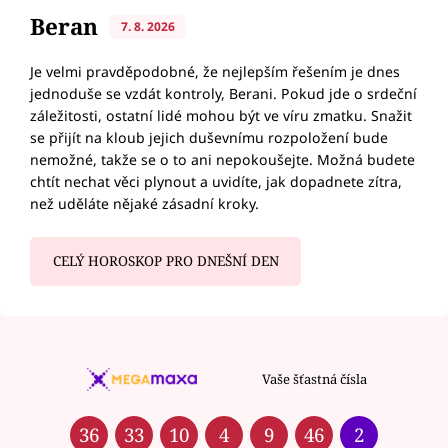
Beran
7. 8. 2026
Je velmi pravděpodobné, že nejlepším řešením je dnes
jednoduše se vzdát kontroly, Berani. Pokud jde o srdeční
záležitosti, ostatní lidé mohou být ve víru zmatku. Snažit
se přijít na kloub jejich duševnímu rozpoložení bude
nemožné, takže se o to ani nepokoušejte. Možná budete
chtít nechat věci plynout a uvidíte, jak dopadnete zítra,
než uděláte nějaké zásadní kroky.
CELÝ HOROSKOP PRO DNEŠNÍ DEN
Vaše šťastná čísla
36
33
10
4
9
46
2