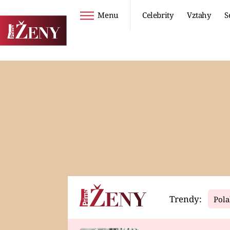
Menu
Celebrity
Vztahy
S
Seriály
Životní styl
ZOO
DIETY A HUBNUTÍ
PROSTŘENO!
CESTOVÁNÍ A
DOVOLENÁ
DUCH
ZDRAVÍ
Trendy:
Pola
Horoskopy
Video
ASTROČLÁNKY
SERIÁLY