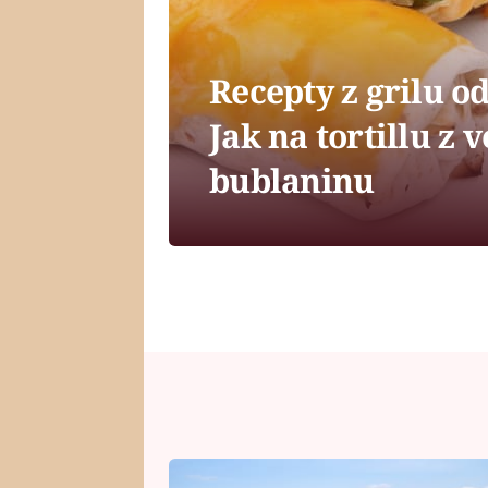
Recepty z grilu o
Jak na tortillu z
bublaninu