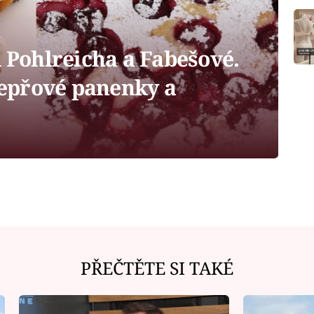
d Pohlreicha a Fabešové.
 vepřové panenky a
PŘEČTĚTE SI TAKÉ