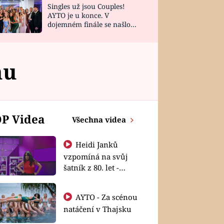
Singles už jsou Couples!
AYTO je u konce. V
dojemném finále se našlo
všech 10 Perfect Matchů
nu
P Videa
Všechna videa
Heidi Janků
vzpomíná na svůj
šatník z 80. let -
Shopaholičky
AYTO - Za scénou
natáčení v Thajsku