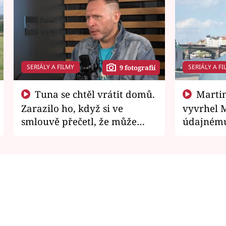
SERIÁLY A FILMY
SERIÁLY A FI
9 fotografií
Tuna se chtěl vrátit domů.
Martin Písařík jako
Zarazilo ho, když si ve
vyvrhel 
smlouvě přečetl, že může
údajnému
zemřít
je v nemil