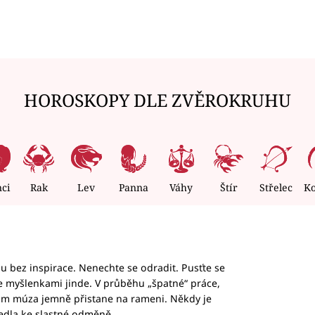
HOROSKOPY DLE ZVĚROKRUHU
nci
Rak
Lev
Panna
Váhy
Štír
Střelec
K
hu bez inspirace. Nenechte se odradit. Pusťte se
te myšlenkami jinde. V průběhu „špatné“ práce,
vám múza jemně přistane na rameni. Někdy je
vedla ke slastné odměně.