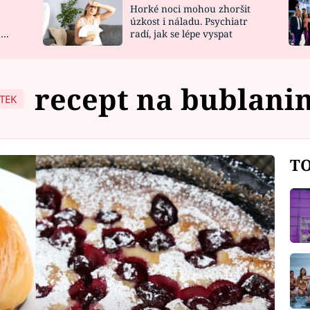
Horké noci mohou zhoršit
NOVINKY
ZAHRADA
úzkost i náladu. Psychiatr
 a
radí, jak se lépe vyspat
VIDEORECEPTY
DESIGN
recept na bublani
ÍTEK
TO