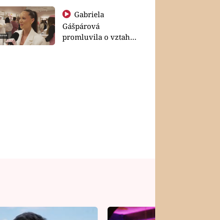
Gabriela
Gášpárová
promluvila o vztahu
a zakládání rodiny