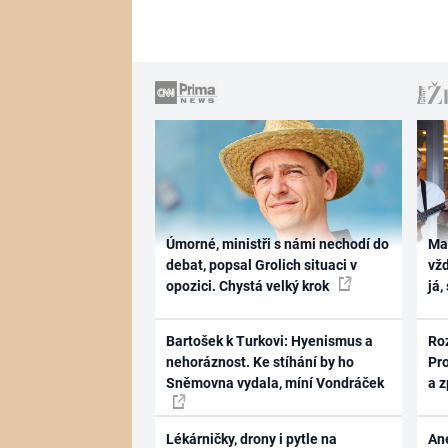
Úmorné, ministři s námi nechodí do
Ma
debat, popsal Grolich situaci v
vž
opozici. Chystá velký krok
já,
Bartošek k Turkovi: Hyenismus a
Ro
nehoráznost. Ke stíhání by ho
Pr
Sněmovna vydala, míní Vondráček
a 
Lékárničky, drony i pytle na
Ane