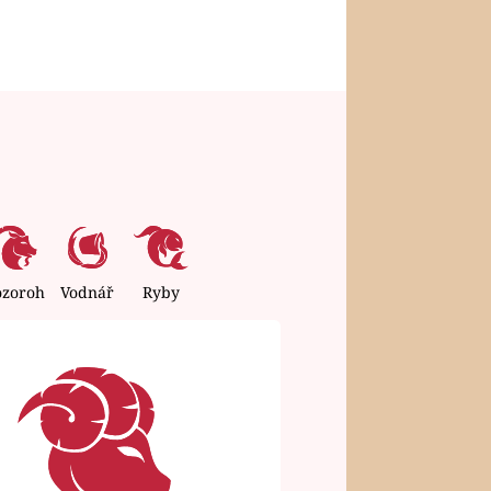
ozoroh
Vodnář
Ryby