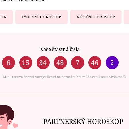
DEN
TÝDENNÍ HOROSKOP
MĚSÍČNÍ HOROSKOP
Vaše šťastná čísla
6
15
34
48
7
46
2
Ministerstvo financí varuje: Účastí na hazardní hře může vzniknout závislost ⑱
PARTNERSKÝ HOROSKOP