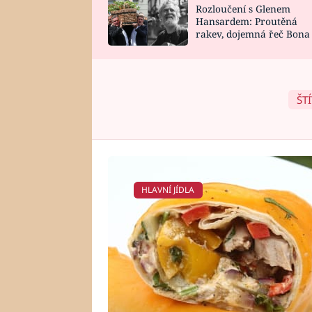
Rozloučení s Glenem
SNÁŘ
CELEBRITY
Hansardem: Proutěná
rakev, dojemná řeč Bona
HOROSKOP NA
VAŘENÍ
zpěv Irglové s Vedderem
ROK 2023
ŠT
HLAVNÍ JÍDLA