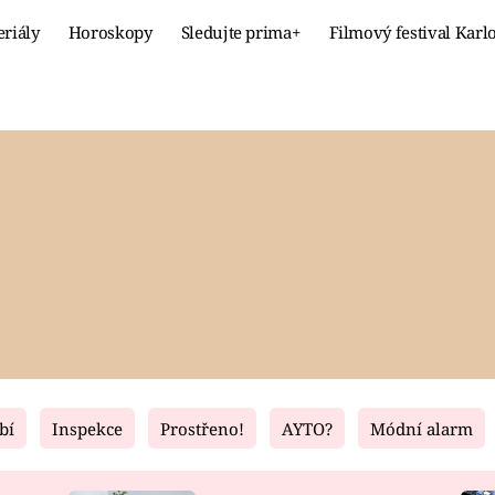
eriály
Horoskopy
Sledujte prima+
Filmový festival Karl
Celebrity
Recept
MÓDA A KRÁSA
HLAVNÍ JÍ
VZTAHY A SEX
SLADKÉ
PRIMA MAMINKA
ZDRAVÉ
bí
Inspekce
Prostřeno!
AYTO?
Módní alarm
Fresh
Living
RECEPTY
BYDLENÍ