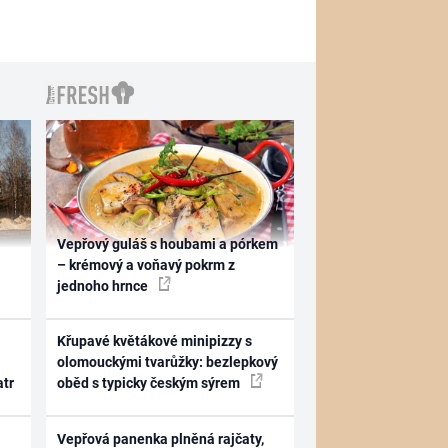
Vepřový guláš s houbami a pórkem
– krémový a voňavý pokrm z
jednoho hrnce
Křupavé květákové minipizzy s
olomouckými tvarůžky: bezlepkový
atr
oběd s typicky českým sýrem
Vepřová panenka plněná rajčaty,