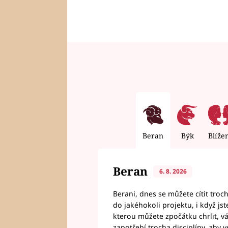
Beran
Býk
Blíže
Beran
6. 8. 2026
Berani, dnes se můžete cítit troc
do jakéhokoli projektu, i když js
kterou můžete zpočátku chrlit, 
zapotřebí trocha disciplíny, aby 