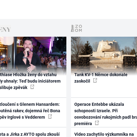
thiase Hložka ženy do vztahu
Tank KV-1 Němce dokonale
dy uhnaly: Teď budu iniciátorem
zaskočil
 slibuje zpěvák
zloučení s Glenem Hansardem:
Operace Entebbe ukázala
outěná rakev, dojemná řeč Bona
schopnosti Izraele. Při
zpěv Irglové s Vedderem
osvobozování rukojmích padl br
premiéra
ta a Jirka z AYTO spolu zkouší
Video zachytilo výzkumníka na