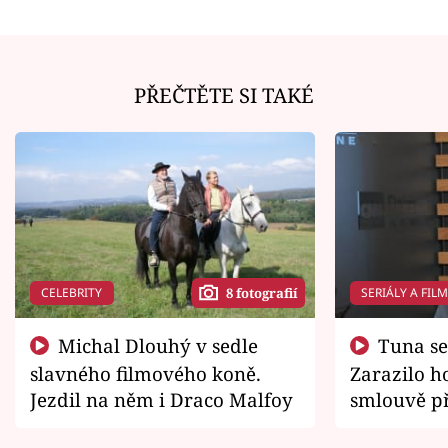
PŘEČTĚTE SI TAKÉ
CELEBRITY
SERIÁLY A FIL
8 fotografií
Michal Dlouhý v sedle
Tuna se chtěl vrátit domů.
slavného filmového koně.
Zarazilo ho
Jezdil na něm i Draco Malfoy
smlouvě př
zemřít