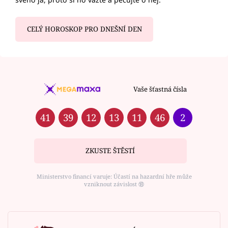
CELÝ HOROSKOP PRO DNEŠNÍ DEN
Vaše šťastná čísla
41
39
12
13
11
46
2
ZKUSTE ŠTĚSTÍ
Ministerstvo financí varuje: Účastí na hazardní hře může
vzniknout závislost ⑱