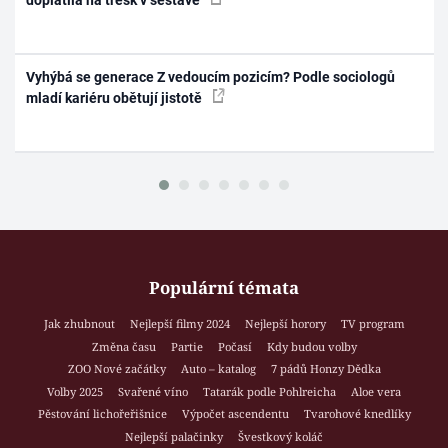
doplatila na třesk v sestavě
Vyhýbá se generace Z vedoucím pozicím? Podle sociologů
mladí kariéru obětují jistotě
Populární témata
Jak zhubnout
Nejlepší filmy 2024
Nejlepší horory
TV program
Změna času
Partie
Počasí
Kdy budou volby
ZOO Nové začátky
Auto – katalog
7 pádů Honzy Dědka
Volby 2025
Svařené víno
Tatarák podle Pohlreicha
Aloe vera
Pěstování lichořeřišnice
Výpočet ascendentu
Tvarohové knedlíky
Nejlepší palačinky
Švestkový koláč