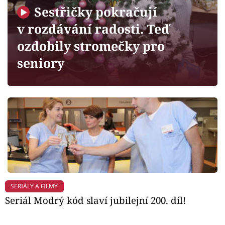
Horoskopy
Sestřičky pokračují
Sledujte prima+
v rozdávání radosti. Teď
ozdobily stromečky pro
Filmový festival Karlovy Vary
seniory
Pořady
Mámy sobě
Přihlášení
Sledujte nás
SERIÁLY A FILMY
Seriál Modrý kód slaví jubilejní 200. díl!