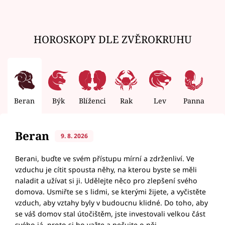
HOROSKOPY DLE ZVĚROKRUHU
Beran
Býk
Blíženci
Rak
Lev
Panna
V
Beran
9. 8. 2026
Berani, buďte ve svém přístupu mírní a zdrženliví. Ve
vzduchu je cítit spousta něhy, na kterou byste se měli
naladit a užívat si ji. Udělejte něco pro zlepšení svého
domova. Usmiřte se s lidmi, se kterými žijete, a vyčistěte
vzduch, aby vztahy byly v budoucnu klidné. Do toho, aby
se váš domov stal útočištěm, jste investovali velkou část
svého já, proto si ho važte a pečujte o něj.