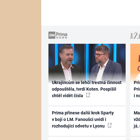
Ukrajincům se lehčí trestná činnost
Pri
odpouštěla, tvrdí Koten. Pospíšil
Pri
chtěl vidět čísla
i n
Prima přinese další krok Sparty
Ma
v boji o LM. Fanoušci uvidí i
vž
rozhodující odvetu v Lyonu
já,