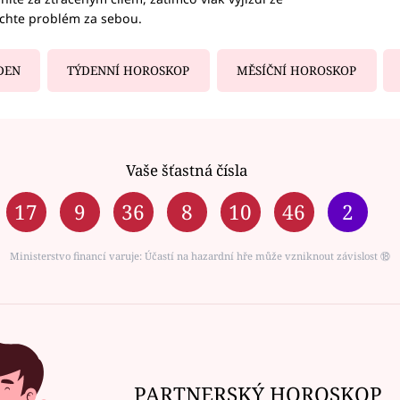
echte problém za sebou.
DEN
TÝDENNÍ HOROSKOP
MĚSÍČNÍ HOROSKOP
Vaše šťastná čísla
17
9
36
8
10
46
2
Ministerstvo financí varuje: Účastí na hazardní hře může vzniknout závislost ⑱
PARTNERSKÝ HOROSKOP