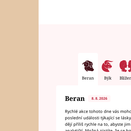
Beran
Býk
Blíže
Beran
8. 8. 2026
Rychlé akce tohoto dne vás mohou
poslední události týkající se lás
dějí příliš rychle na to, abyste 
analytičtí. Možná zjistíte, že se 