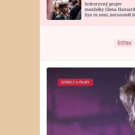
Srdceryvný projev
SNÁŘ
CELEBRITY
manželky Glena Hansard
Syn tu není, nerozuměl b
HOROSKOP NA
VAŘENÍ
tomu, vysvětlila
ROK 2023
ŠTÍTEK
SERIÁLY A FILMY