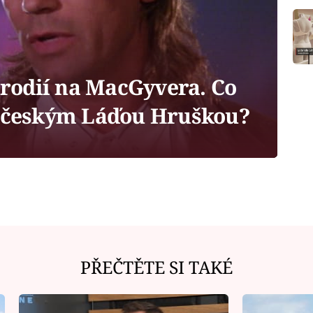
arodií na MacGyvera. Co
s českým Láďou Hruškou?
PŘEČTĚTE SI TAKÉ