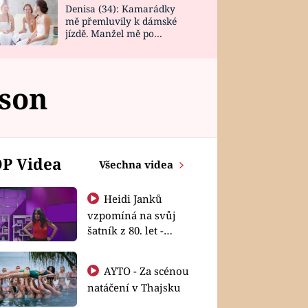
Denisa (34): Kamarádky
mě přemluvily k dámské
jízdě. Manžel mě po
návratu zaskočil
son
P Videa
Všechna videa
Heidi Janků
vzpomíná na svůj
šatník z 80. let -
Shopaholičky
AYTO - Za scénou
natáčení v Thajsku