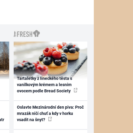
Tartaletky z lineckého těsta s
vanilkovým krémem a lesním
ovocem podle Bread Society
Oslavte Mezinárodní den piva: Proč
mrazák ničí chuť a kdy v horku
atr
vsadit na šnyt?