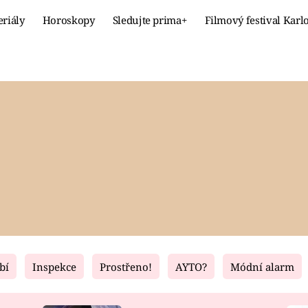
eriály
Horoskopy
Sledujte prima+
Filmový festival Karl
Celebrity
Recept
MÓDA A KRÁSA
HLAVNÍ JÍ
VZTAHY A SEX
SLADKÉ
PRIMA MAMINKA
ZDRAVÉ
bí
Inspekce
Prostřeno!
AYTO?
Módní alarm
Fresh
Living
RECEPTY
BYDLENÍ