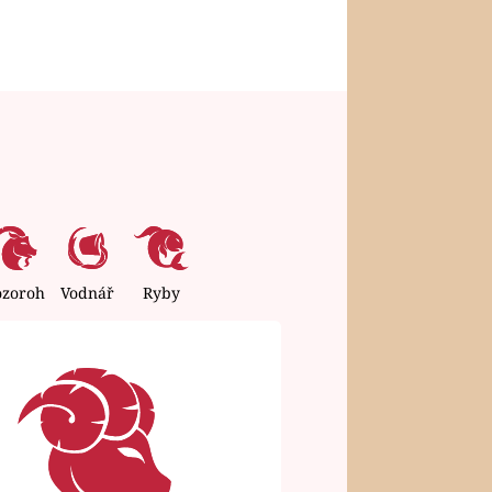
ozoroh
Vodnář
Ryby