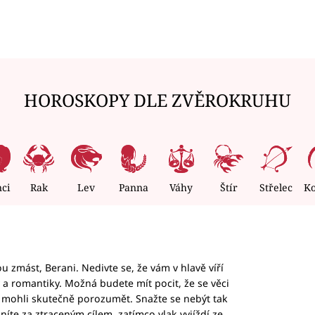
HOROSKOPY DLE ZVĚROKRUHU
nci
Rak
Lev
Panna
Váhy
Štír
Střelec
K
 zmást, Berani. Nedivte se, že vám v hlavě víří
ky a romantiky. Možná budete mít pocit, že se věci
jim mohli skutečně porozumět. Snažte se nebýt tak
honíte za ztraceným cílem, zatímco vlak vyjíždí ze