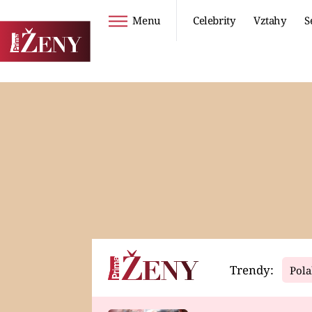
Menu
Celebrity
Vztahy
S
Seriály
Životní styl
ZOO
DIETY A HUBNUTÍ
PROSTŘENO!
CESTOVÁNÍ A
DOVOLENÁ
DUCH
ZDRAVÍ
Trendy:
Pola
Horoskopy
Video
ASTROČLÁNKY
SERIÁLY