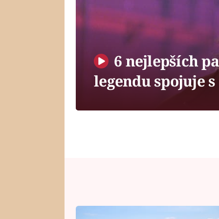
6 nejlepších p
legendu spojuje 