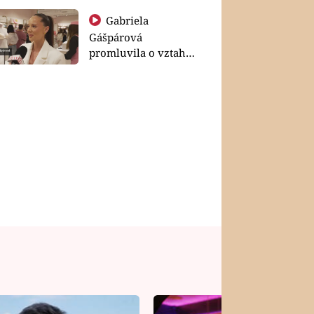
Gabriela
Gášpárová
promluvila o vztahu
a zakládání rodiny