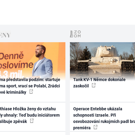
ma představila podzim: startuje
Tank KV-1 Němce dokonale
ma sport, vrací se Polabí, Zrádci
zaskočil
ové kriminálky
thiase Hložka ženy do vztahu
Operace Entebbe ukázala
dy uhnaly: Teď budu iniciátorem
schopnosti Izraele. Při
 slibuje zpěvák
osvobozování rukojmích padl br
premiéra