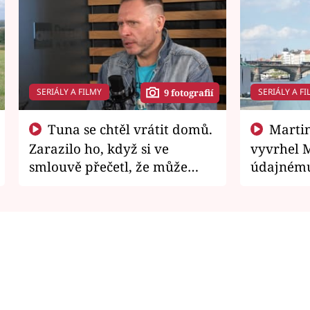
SERIÁLY A FILMY
SERIÁLY A FI
9 fotografií
Tuna se chtěl vrátit domů.
Martin Písařík jako
Zarazilo ho, když si ve
vyvrhel 
smlouvě přečetl, že může
údajnému
zemřít
je v nemil