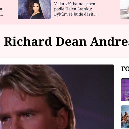
Velká věštba na srpen
NOVINKY
ZAHRADA
a:
podle Helen Stanku:
y
Býkům se bude dařit,
VIDEORECEPTY
DESIGN
Vodnáře čeká jízda
Richard Dean Andre
TO