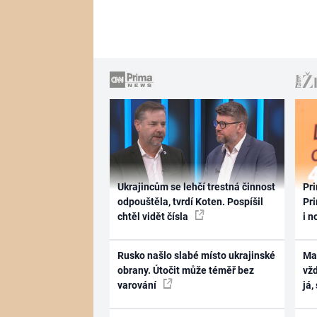
Ukrajincům se lehčí trestná činnost
Pri
odpouštěla, tvrdí Koten. Pospíšil
Pri
chtěl vidět čísla
i n
Rusko našlo slabé místo ukrajinské
Ma
obrany. Útočit může téměř bez
vž
varování
já,