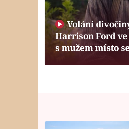
Volání divočin
Harrison Ford ve 
s mužem místo s