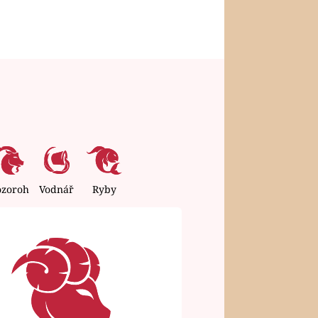
ozoroh
Vodnář
Ryby