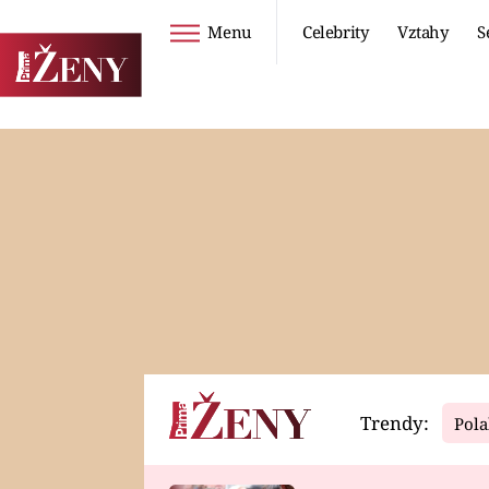
Menu
Celebrity
Vztahy
S
Seriály
Životní styl
ZOO
DIETY A HUBNUTÍ
PROSTŘENO!
CESTOVÁNÍ A
DOVOLENÁ
DUCH
ZDRAVÍ
Trendy:
Pola
Horoskopy
Video
ASTROČLÁNKY
SERIÁLY