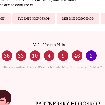
nějaké zásadní kroky.
DEN
TÝDENNÍ HOROSKOP
MĚSÍČNÍ HOROSKOP
Vaše šťastná čísla
36
33
10
4
9
46
2
Ministerstvo financí varuje: Účastí na hazardní hře může vzniknout závislost ⑱
PARTNERSKÝ HOROSKOP