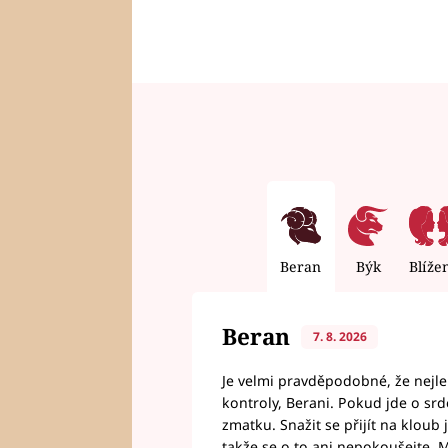
Beran
Býk
Blíže
Beran
7. 8. 2026
Je velmi pravděpodobné, že nejl
kontroly, Berani. Pokud jde o srde
zmatku. Snažit se přijít na klou
takže se o to ani nepokoušejte. M