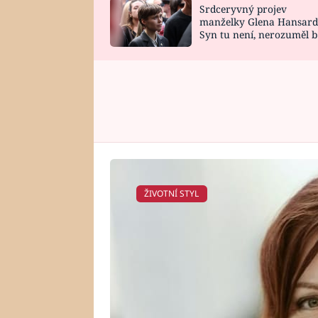
Srdceryvný projev
SNÁŘ
CELEBRITY
manželky Glena Hansard
Syn tu není, nerozuměl b
HOROSKOP NA
VAŘENÍ
tomu, vysvětlila
ROK 2023
ŽIVOTNÍ STYL