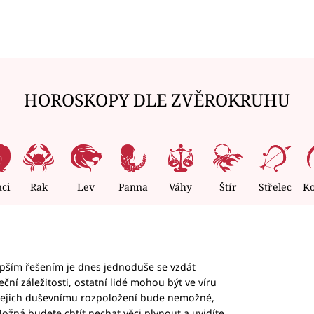
HOROSKOPY DLE ZVĚROKRUHU
nci
Rak
Lev
Panna
Váhy
Štír
Střelec
K
epším řešením je dnes jednoduše se vzdát
ční záležitosti, ostatní lidé mohou být ve víru
b jejich duševnímu rozpoložení bude nemožné,
ožná budete chtít nechat věci plynout a uvidíte,