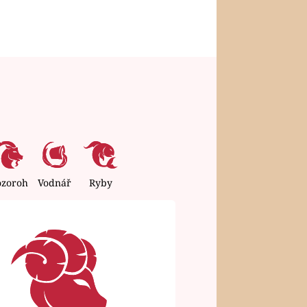
ozoroh
Vodnář
Ryby