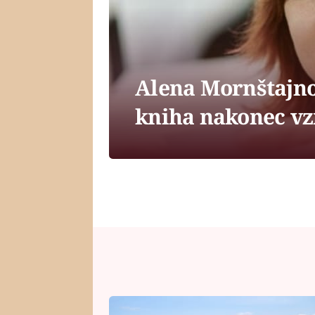
Alena Mornštajno
kniha nakonec v