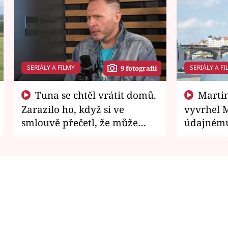
SERIÁLY A FILMY
SERIÁLY A FI
9 fotografií
Tuna se chtěl vrátit domů.
Martin Písařík jako
Zarazilo ho, když si ve
vyvrhel 
smlouvě přečetl, že může
údajnému
zemřít
je v nemil