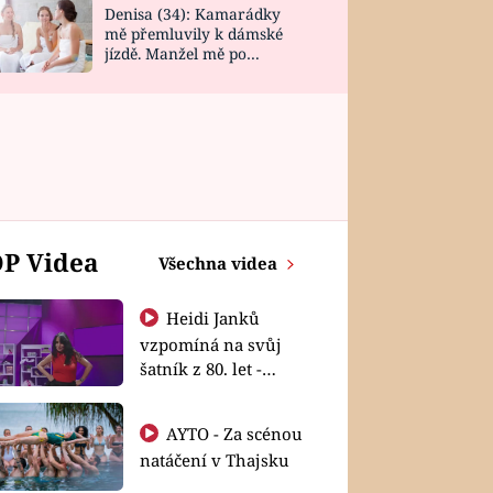
Denisa (34): Kamarádky
mě přemluvily k dámské
jízdě. Manžel mě po
návratu zaskočil
P Videa
Všechna videa
Heidi Janků
vzpomíná na svůj
šatník z 80. let -
Shopaholičky
AYTO - Za scénou
natáčení v Thajsku