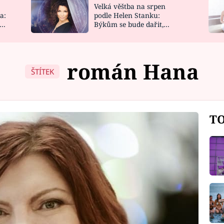
Velká věštba na srpen
NOVINKY
ZAHRADA
a:
podle Helen Stanku:
y
Býkům se bude dařit,
VIDEORECEPTY
DESIGN
Vodnáře čeká jízda
román Hana
ŠTÍTEK
TO