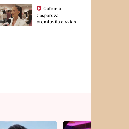
Gabriela
Gášpárová
promluvila o vztahu
a zakládání rodiny