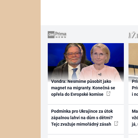
Vondra: Nesmíme působit jako
Pri
magnet na migranty. Konečná se
Pri
opřela do Evropské komise
i n
Podmínka pro Ukrajince za útok
Ma
zápalnou lahví na dům s dětmi?
vž
Tejc zvažuje mimořádný zásah
já,