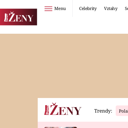
Menu
Celebrity
Vztahy
S
Seriály
Životní styl
ZOO
DIETY A HUBNUTÍ
PROSTŘENO!
CESTOVÁNÍ A
DOVOLENÁ
DUCH
ZDRAVÍ
Trendy:
Pola
Horoskopy
Video
ASTROČLÁNKY
SERIÁLY