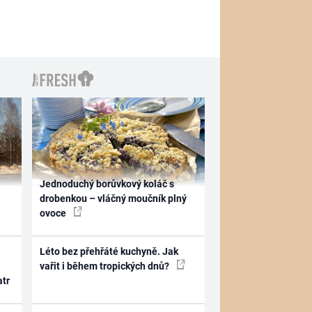
Jednoduchý borůvkový koláč s
drobenkou – vláčný moučník plný
ovoce
Léto bez přehřáté kuchyně. Jak
vařit i během tropických dnů?
atr