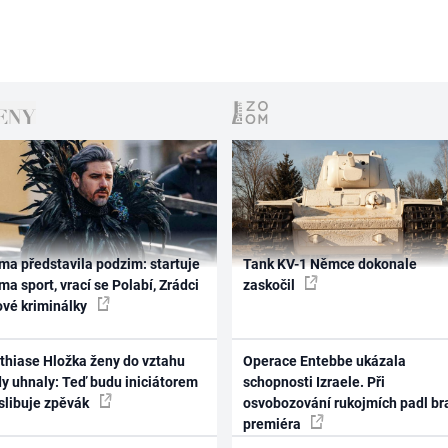
ma představila podzim: startuje
Tank KV-1 Němce dokonale
ma sport, vrací se Polabí, Zrádci
zaskočil
ové kriminálky
thiase Hložka ženy do vztahu
Operace Entebbe ukázala
dy uhnaly: Teď budu iniciátorem
schopnosti Izraele. Při
 slibuje zpěvák
osvobozování rukojmích padl br
premiéra