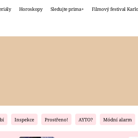
eriály
Horoskopy
Sledujte prima+
Filmový festival Karl
Celebrity
Recept
MÓDA A KRÁSA
HLAVNÍ JÍ
VZTAHY A SEX
SLADKÉ
PRIMA MAMINKA
ZDRAVÉ
bí
Inspekce
Prostřeno!
AYTO?
Módní alarm
Fresh
Living
RECEPTY
BYDLENÍ