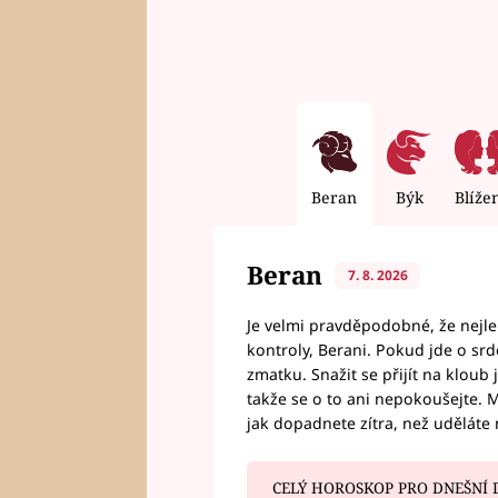
Beran
Býk
Blíže
Beran
7. 8. 2026
Je velmi pravděpodobné, že nejl
kontroly, Berani. Pokud jde o srde
zmatku. Snažit se přijít na klou
takže se o to ani nepokoušejte. M
jak dopadnete zítra, než uděláte 
CELÝ HOROSKOP PRO DNEŠNÍ 