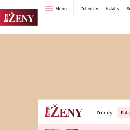
Menu
Celebrity
Vztahy
S
Seriály
Životní styl
ZOO
DIETY A HUBNUTÍ
PROSTŘENO!
CESTOVÁNÍ A
DOVOLENÁ
DUCH
ZDRAVÍ
Trendy:
Pola
Horoskopy
Video
ASTROČLÁNKY
SERIÁLY