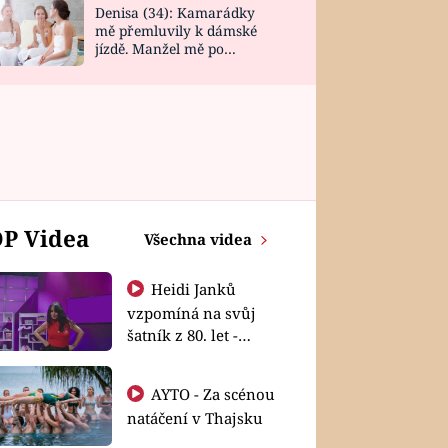
Denisa (34): Kamarádky
mě přemluvily k dámské
jízdě. Manžel mě po
návratu zaskočil
P Videa
Všechna videa
Heidi Janků
vzpomíná na svůj
šatník z 80. let -
Shopaholičky
AYTO - Za scénou
natáčení v Thajsku