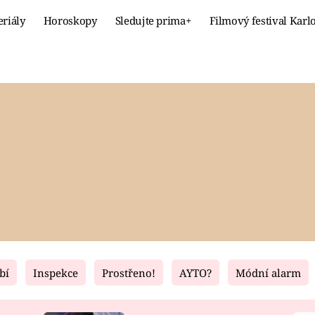
eriály
Horoskopy
Sledujte prima+
Filmový festival Karl
Celebrity
Recept
MÓDA A KRÁSA
HLAVNÍ JÍ
VZTAHY A SEX
SLADKÉ
PRIMA MAMINKA
ZDRAVÉ
bí
Inspekce
Prostřeno!
AYTO?
Módní alarm
Fresh
Living
RECEPTY
BYDLENÍ