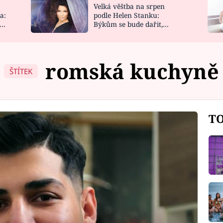
Velká věštba na srpen
NOVINKY
ZAHRADA
a:
podle Helen Stanku:
y
Býkům se bude dařit,
VIDEORECEPTY
DESIGN
Vodnáře čeká jízda
romská kuchyně
ŠTÍTEK
TO