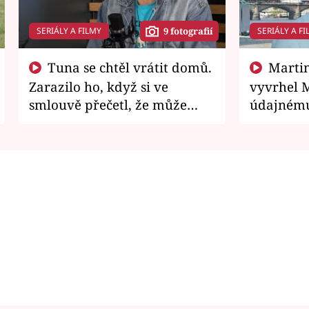
SERIÁLY A FILMY
SERIÁLY A FI
9 fotografií
Tuna se chtěl vrátit domů.
Martin Písařík jako
Zarazilo ho, když si ve
vyvrhel 
smlouvě přečetl, že může
údajnému
zemřít
je v nemil