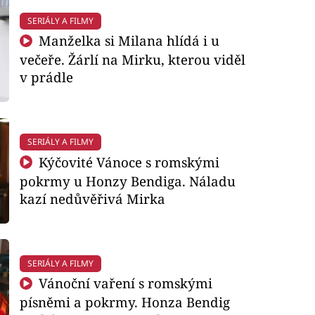
SERIÁLY A FILMY
Manželka si Milana hlídá i u
večeře. Žárlí na Mirku, kterou viděl
v prádle
SERIÁLY A FILMY
Kýčovité Vánoce s romskými
pokrmy u Honzy Bendiga. Náladu
kazí nedůvěřivá Mirka
SERIÁLY A FILMY
Vánoční vaření s romskými
písněmi a pokrmy. Honza Bendig