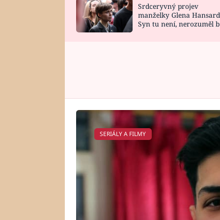
Srdceryvný projev
SNÁŘ
CELEBRITY
manželky Glena Hansard
Syn tu není, nerozuměl b
HOROSKOP NA
VAŘENÍ
tomu, vysvětlila
ROK 2023
SERIÁLY A FILMY