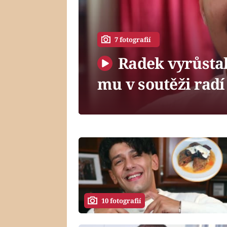
7 fotografií
Radek vyrůstal 
mu v soutěži radí
10 fotografií