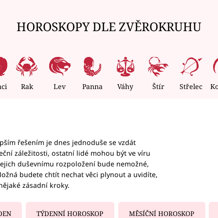
HOROSKOPY DLE ZVĚROKRUHU
nci
Rak
Lev
Panna
Váhy
Štír
Střelec
K
epším řešením je dnes jednoduše se vzdát
ční záležitosti, ostatní lidé mohou být ve víru
b jejich duševnímu rozpoložení bude nemožné,
ožná budete chtít nechat věci plynout a uvidíte,
nějaké zásadní kroky.
DEN
TÝDENNÍ HOROSKOP
MĚSÍČNÍ HOROSKOP