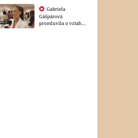
Gabriela
Gášpárová
promluvila o vztahu
a zakládání rodiny