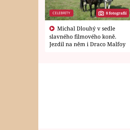
CELEBRITY
8 fotografií
Michal Dlouhý v sedle
slavného filmového koně.
Jezdil na něm i Draco Malfoy