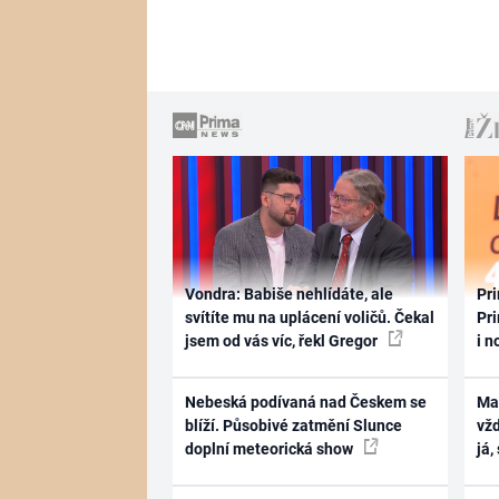
Vondra: Babiše nehlídáte, ale
Pri
svítíte mu na uplácení voličů. Čekal
Pri
jsem od vás víc, řekl Gregor
i n
Nebeská podívaná nad Českem se
Ma
blíží. Působivé zatmění Slunce
vž
doplní meteorická show
já,