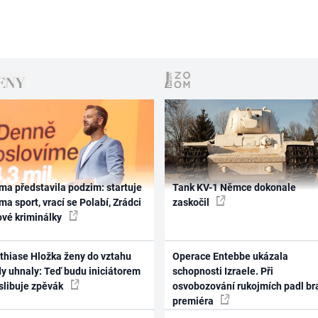
ma představila podzim: startuje
Tank KV-1 Němce dokonale
ma sport, vrací se Polabí, Zrádci
zaskočil
ové kriminálky
thiase Hložka ženy do vztahu
Operace Entebbe ukázala
dy uhnaly: Teď budu iniciátorem
schopnosti Izraele. Při
 slibuje zpěvák
osvobozování rukojmích padl br
premiéra