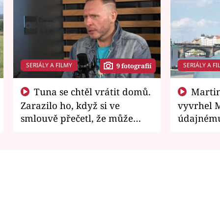
SERIÁLY A FILMY
SERIÁLY A FI
9 fotografií
Tuna se chtěl vrátit domů.
Martin Písařík jako
Zarazilo ho, když si ve
vyvrhel 
smlouvě přečetl, že může
údajnému
zemřít
je v nemil