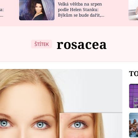
Velká věštba na srpen
NOVINKY
ZAHRADA
a:
podle Helen Stanku:
y
Býkům se bude dařit,
VIDEORECEPTY
DESIGN
Vodnáře čeká jízda
rosacea
ŠTÍTEK
TO