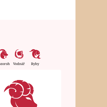
ozoroh
Vodnář
Ryby