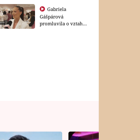
Gabriela
Gášpárová
promluvila o vztahu
a zakládání rodiny