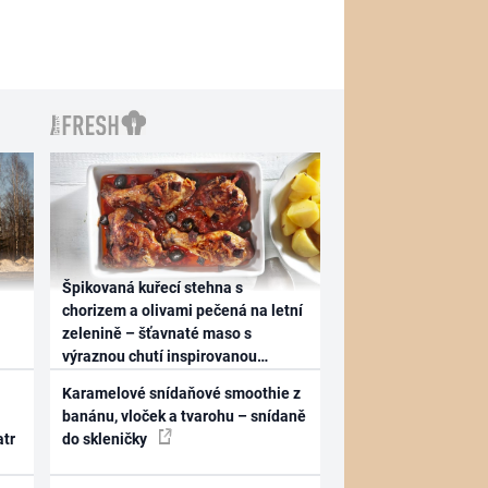
Špikovaná kuřecí stehna s
chorizem a olivami pečená na letní
zelenině – šťavnaté maso s
výraznou chutí inspirovanou
Španělskem
Karamelové snídaňové smoothie z
banánu, vloček a tvarohu – snídaně
atr
do skleničky