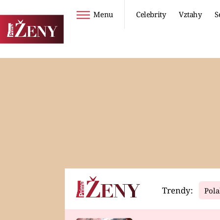
Menu
Celebrity
Vztahy
S
Seriály
Životní styl
ZOO
DIETY A HUBNUTÍ
PROSTŘENO!
CESTOVÁNÍ A
DOVOLENÁ
DUCH
ZDRAVÍ
Trendy:
Pola
Horoskopy
Video
ASTROČLÁNKY
SERIÁLY