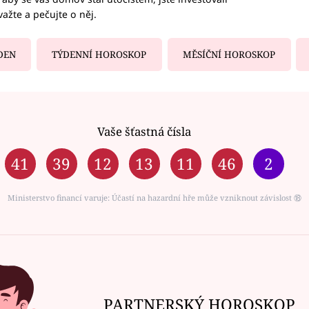
važte a pečujte o něj.
DEN
TÝDENNÍ HOROSKOP
MĚSÍČNÍ HOROSKOP
Vaše šťastná čísla
41
39
12
13
11
46
2
Ministerstvo financí varuje: Účastí na hazardní hře může vzniknout závislost ⑱
PARTNERSKÝ HOROSKOP