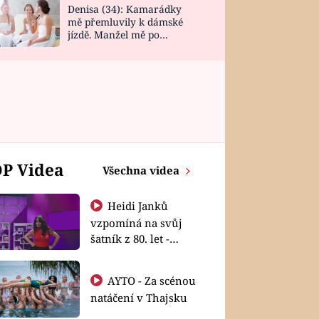
Denisa (34): Kamarádky
mě přemluvily k dámské
jízdě. Manžel mě po
návratu zaskočil
P Videa
Všechna videa
Heidi Janků
vzpomíná na svůj
šatník z 80. let -
Shopaholičky
AYTO - Za scénou
natáčení v Thajsku