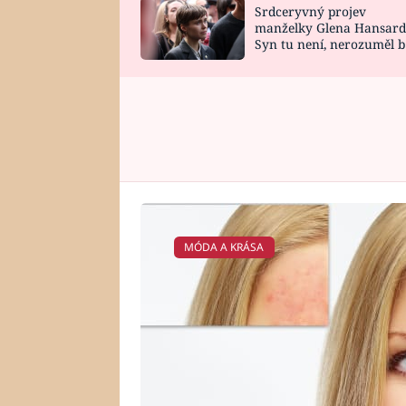
Srdceryvný projev
SNÁŘ
CELEBRITY
manželky Glena Hansard
Syn tu není, nerozuměl b
HOROSKOP NA
VAŘENÍ
tomu, vysvětlila
ROK 2023
MÓDA A KRÁSA