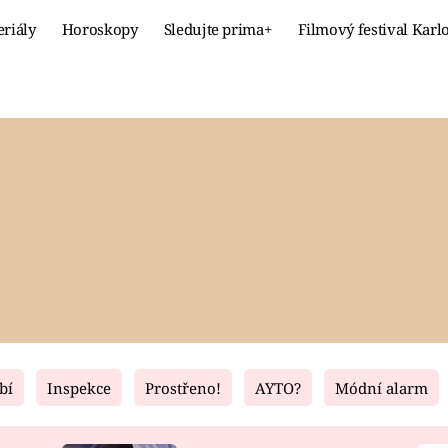
eriály
Horoskopy
Sledujte prima+
Filmový festival Karl
Celebrity
Recept
MÓDA A KRÁSA
HLAVNÍ JÍ
VZTAHY A SEX
SLADKÉ
PRIMA MAMINKA
ZDRAVÉ
bí
Inspekce
Prostřeno!
AYTO?
Módní alarm
Fresh
Living
RECEPTY
BYDLENÍ