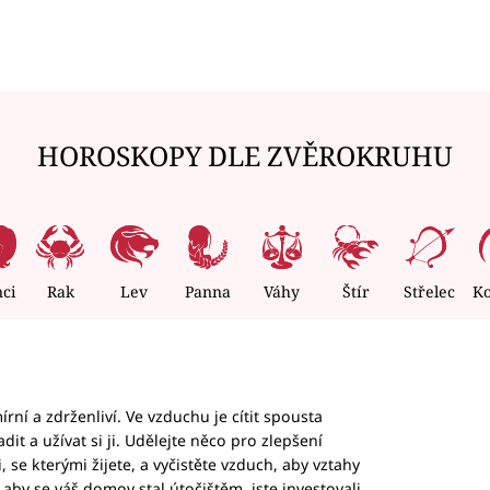
HOROSKOPY DLE ZVĚROKRUHU
nci
Rak
Lev
Panna
Váhy
Štír
Střelec
K
rní a zdrženliví. Ve vzduchu je cítit spousta
dit a užívat si ji. Udělejte něco pro zlepšení
 se kterými žijete, a vyčistěte vzduch, aby vztahy
aby se váš domov stal útočištěm, jste investovali