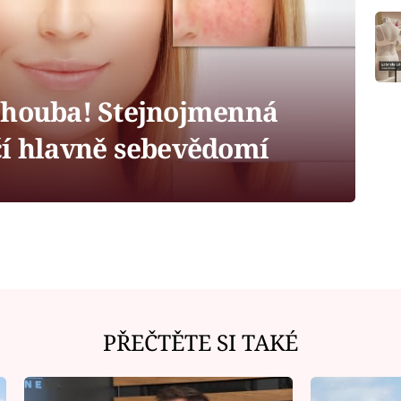
 houba! Stejnojmenná
čí hlavně sebevědomí
PŘEČTĚTE SI TAKÉ