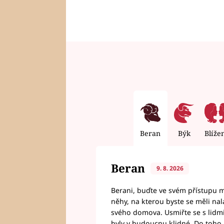
Beran
Býk
Blíže
Beran
9. 8. 2026
Berani, buďte ve svém přístupu mí
něhy, na kterou byste se měli nala
svého domova. Usmiřte se s lidmi,
byly v budoucnu klidné. Do toho, 