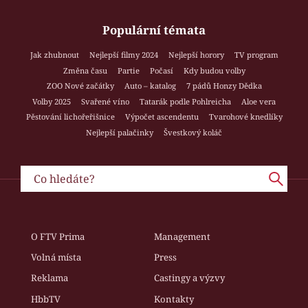
Populární témata
Jak zhubnout
Nejlepší filmy 2024
Nejlepší horory
TV program
Změna času
Partie
Počasí
Kdy budou volby
ZOO Nové začátky
Auto – katalog
7 pádů Honzy Dědka
Volby 2025
Svařené víno
Tatarák podle Pohlreicha
Aloe vera
Pěstování lichořeřišnice
Výpočet ascendentu
Tvarohové knedlíky
Nejlepší palačinky
Švestkový koláč
O FTV Prima
Management
Volná místa
Press
Reklama
Castingy a výzvy
HbbTV
Kontakty