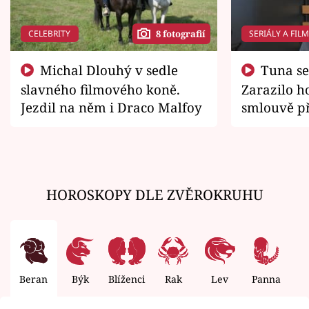
CELEBRITY
SERIÁLY A FIL
8 fotografií
Michal Dlouhý v sedle
Tuna se chtěl vrátit domů.
slavného filmového koně.
Zarazilo ho
Jezdil na něm i Draco Malfoy
smlouvě př
zemřít
HOROSKOPY DLE ZVĚROKRUHU
Beran
Býk
Blíženci
Rak
Lev
Panna
V