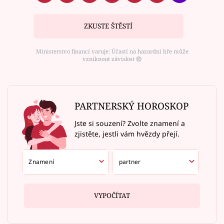
ZKUSTE ŠTĚSTÍ
Ministerstvo financí varuje: Účastí na hazardní hře může
vzniknout závislost ⑱
PARTNERSKÝ HOROSKOP
Jste si souzení? Zvolte znamení a
zjistěte, jestli vám hvězdy přejí.
VYPOČÍTAT