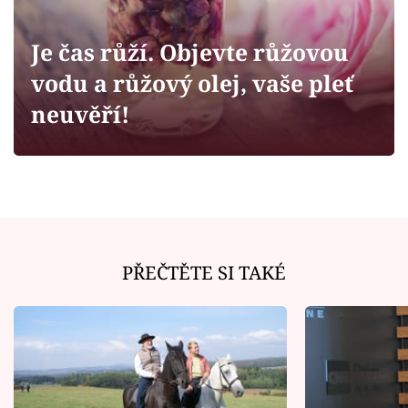
Horoskopy
Sledujte prima+
Je čas růží. Objevte růžovou
vodu a růžový olej, vaše pleť
Filmový festival Karlovy Vary
neuvěří!
Pořady
Mámy sobě
Přihlášení
PŘEČTĚTE SI TAKÉ
Sledujte nás