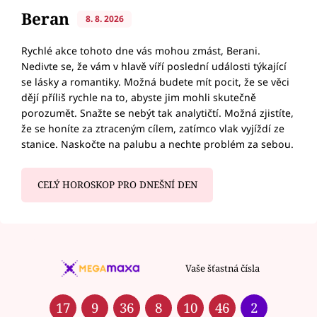
Beran
8. 8. 2026
Rychlé akce tohoto dne vás mohou zmást, Berani.
Nedivte se, že vám v hlavě víří poslední události týkající
se lásky a romantiky. Možná budete mít pocit, že se věci
dějí příliš rychle na to, abyste jim mohli skutečně
porozumět. Snažte se nebýt tak analytičtí. Možná zjistíte,
že se honíte za ztraceným cílem, zatímco vlak vyjíždí ze
stanice. Naskočte na palubu a nechte problém za sebou.
CELÝ HOROSKOP PRO DNEŠNÍ DEN
Vaše šťastná čísla
17
9
36
8
10
46
2