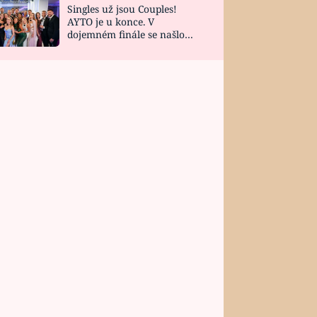
Singles už jsou Couples!
AYTO je u konce. V
dojemném finále se našlo
všech 10 Perfect Matchů