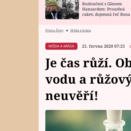
Rozloučení s Glenem
SNÁŘ
CELEBRITY
Hansardem: Proutěná
rakev, dojemná řeč Bona
HOROSKOP NA
VAŘENÍ
zpěv Irglové s Vedderem
ROK 2023
Prima Ženy
■
Móda a krása
25. června 2020 07:25
MÓDA A KRÁSA
Je čas růží. 
vodu a růžový 
neuvěří!