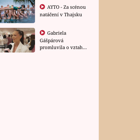
AYTO - Za scénou
natáčení v Thajsku
Gabriela
Gášpárová
promluvila o vztahu
a zakládání rodiny