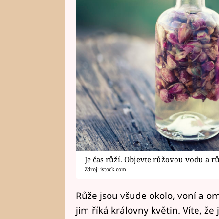
Je čas růží. Objevte růžovou vodu a rů
Zdroj: istock.com
Růže jsou všude okolo, voní a 
jim říká královny květin. Víte, že