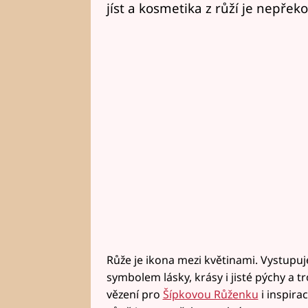
jíst a kosmetika z růží je nepřek
Růže je ikona mezi květinami. Vystupuj
symbolem lásky, krásy i jisté pýchy a t
vězení pro
Šípkovou Růženku
i inspira