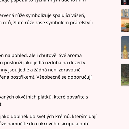
červená růže symbolizuje spalující vášeň,
citů, žluté růže zase symbolem přátelství i
n na pohled, ale i chuťově. Své aroma
 poslouží jako jedlá ozdoba na dezerty.
hny jsou jedlé a žádná není zdravotně
třena postřikem). Všeobecně se doporučují
.
vaných okvětních plátků, které povaříte s
t.
jako doplněk do světlých krémů, kterým dají
ůže namočíte do cukrového sirupu a poté