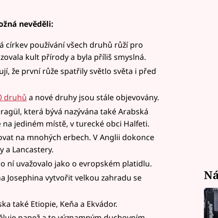
ožná nevěděli:
á církev používání všech druhů růží pro
zovala kult přírody a byla příliš smyslná.
í, že první růže spatřily světlo světa i před
0 druhů
a nové druhy jsou stále objevovány.
ragül, která bývá nazývána také Arabská
 na jediném místě, v turecké obci Halfeti.
vovat na mnohých erbech. V Anglii dokonce
y a Lancastery.
 o ní uvažovalo jako o evropském platidlu.
Ná
 Josephina vytvořit velkou zahradu se
ka také Etiopie, Keňa a Ekvádor.
ěluje papež a to významným duchovním