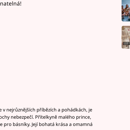
onatelná!
e v nejrůznějších příbězích a pohádkách, je
rochy nebezpečí. Přítelkyně malého prince,
ce pro básníky. Její bohatá krása a omamná