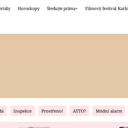
eriály
Horoskopy
Sledujte prima+
Filmový festival Karl
Celebrity
Recept
MÓDA A KRÁSA
HLAVNÍ JÍ
VZTAHY A SEX
SLADKÉ
PRIMA MAMINKA
ZDRAVÉ
bí
Inspekce
Prostřeno!
AYTO?
Módní alarm
Fresh
Living
RECEPTY
BYDLENÍ