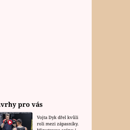
vrhy pro vás
Vojta Dyk dřel kvůli
roli mezi zápasníky.
Minutovou scénu jel