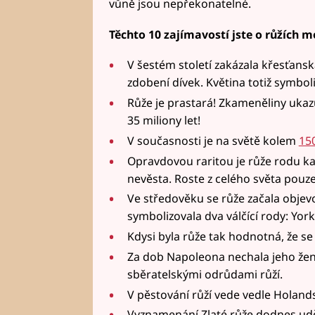
vůně jsou nepřekonatelné.
Těchto 10 zajímavostí jste o růžích m
V šestém století zakázala křesťansk
zdobení dívek. Květina totiž symboli
Růže je prastará! Zkameněliny ukazuj
35 miliony let!
V současnosti je na světě kolem
15
Opravdovou raritou je růže rodu ka
nevěsta. Roste z celého světa pouze
Ve středověku se růže začala obje
symbolizovala dva válčící rody: York
Kdysi byla růže tak hodnotná, že se
Za dob Napoleona nechala jeho žena
sběratelskými odrůdami růží.
V pěstování růží vede vedle Holands
Vyznamenání Zlaté růže dodnes ud