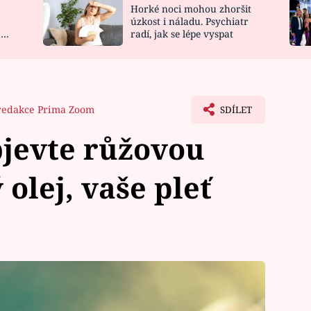
Horké noci mohou zhoršit
NOVINKY
ZAHRADA
úzkost i náladu. Psychiatr
 a
radí, jak se lépe vyspat
VIDEORECEPTY
DESIGN
redakce Prima Zoom
SDÍLET
Objevte růžovou
olej, vaše pleť