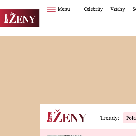
Menu
Celebrity
Vztahy
S
Seriály
Životní styl
ZOO
DIETY A HUBNUTÍ
PROSTŘENO!
CESTOVÁNÍ A
DOVOLENÁ
DUCH
ZDRAVÍ
Trendy:
Pola
Horoskopy
Video
ASTROČLÁNKY
SERIÁLY