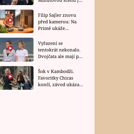
bez dubla
Filip Sajler znovu
před kamerou: Na
Primě ukáže
poctivou kuchyni i
rychlé recepty
Vyřazení se
tentokrát nekonalo.
Dvojčata ale mají po
uzavření třetí etapy
závodu nůž na krku
Šok v Kambodži.
Favoritky Chicas
končí, závod ukázal
svou nejtvrdší tvář