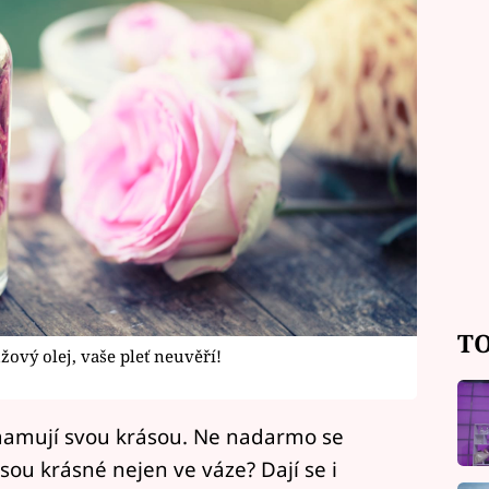
TO
žový olej, vaše pleť neuvěří!
omamují svou krásou. Ne nadarmo se
 jsou krásné nejen ve váze? Dají se i