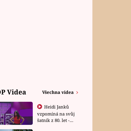
P Videa
Všechna videa
Heidi Janků
vzpomíná na svůj
šatník z 80. let -
Shopaholičky