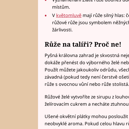
místům.
V
květomluvě
mají růže silný hlas: 
růžové růže jsou symbolem něžných 
žárlivosti.
Růže na talíři? Proč ne!
Pyšná královna zahrad je skvostná neje
dokáže přenést do výborného želé nebo
Použít můžete jakoukoliv odrůdu, všec
závadná (pokud tedy není čerstvě oše
růže s ovocnou vůní nebo růže stolistá
Růžové želé vytvoříte ze sirupu z louho
želírovacím cukrem a necháte ztuhnou
Ušené okvětní plátky mohou posloužit 
neobvyklé aroma. Pokud celou hlavu r