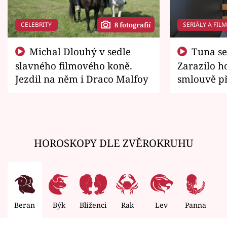
CELEBRITY
SERIÁLY A FIL
8 fotografií
Michal Dlouhý v sedle
Tuna se chtěl vrátit domů.
slavného filmového koně.
Zarazilo ho
Jezdil na něm i Draco Malfoy
smlouvě př
zemřít
HOROSKOPY DLE ZVĚROKRUHU
Beran
Býk
Blíženci
Rak
Lev
Panna
V