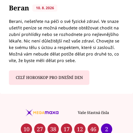
Beran
10. 8. 2026
Berani, nešetřete na péči o své fyzické zdraví. Ve snaze
ušetřit peníze se možná nebudete obtěžovat chodit na
zubní prohlídky nebo se rozhodnete pro nejlevnějšího
lékaře. Nic není důležitější než vaše zdraví. Chovejte se
ke svému tělu s úctou a respektem, které si zaslouží.
Možná vám nebude dělat potíže dělat pro druhé to, co
víte, že byste měli dělat pro sebe.
CELÝ HOROSKOP PRO DNEŠNÍ DEN
Vaše šťastná čísla
10
27
38
17
12
46
2