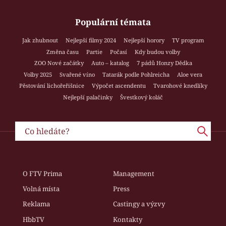
Populární témata
Jak zhubnout
Nejlepší filmy 2024
Nejlepší horory
TV program
Změna času
Partie
Počasí
Kdy budou volby
ZOO Nové začátky
Auto – katalog
7 pádů Honzy Dědka
Volby 2025
Svařené víno
Tatarák podle Pohlreicha
Aloe vera
Pěstování lichořeřišnice
Výpočet ascendentu
Tvarohové knedlíky
Nejlepší palačinky
Švestkový koláč
O FTV Prima
Management
Volná místa
Press
Reklama
Castingy a výzvy
HbbTV
Kontakty