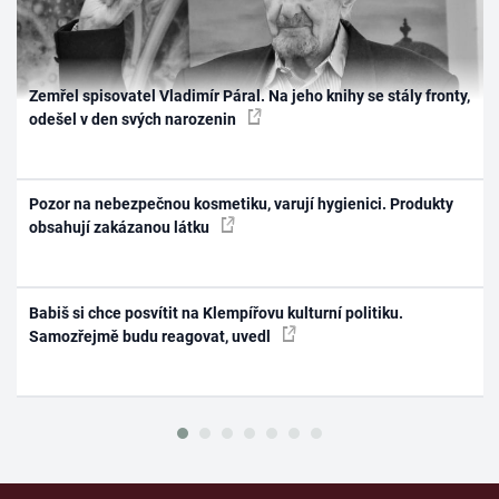
Zemřel spisovatel Vladimír Páral. Na jeho knihy se stály fronty,
odešel v den svých narozenin
Pozor na nebezpečnou kosmetiku, varují hygienici. Produkty
obsahují zakázanou látku
Babiš si chce posvítit na Klempířovu kulturní politiku.
Samozřejmě budu reagovat, uvedl