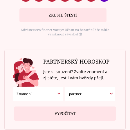
ZKUSTE ŠTĚSTÍ
Ministerstvo financí varuje: Účastí na hazardní hře může
vzniknout závislost ⑱
PARTNERSKÝ HOROSKOP
Jste si souzení? Zvolte znamení a
zjistěte, jestli vám hvězdy přejí.
VYPOČÍTAT