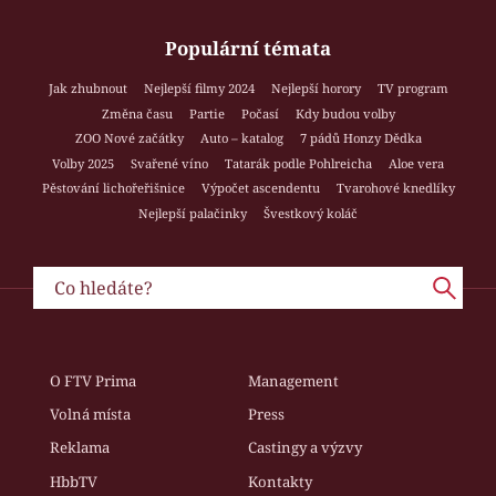
Populární témata
Jak zhubnout
Nejlepší filmy 2024
Nejlepší horory
TV program
Změna času
Partie
Počasí
Kdy budou volby
ZOO Nové začátky
Auto – katalog
7 pádů Honzy Dědka
Volby 2025
Svařené víno
Tatarák podle Pohlreicha
Aloe vera
Pěstování lichořeřišnice
Výpočet ascendentu
Tvarohové knedlíky
Nejlepší palačinky
Švestkový koláč
O FTV Prima
Management
Volná místa
Press
Reklama
Castingy a výzvy
HbbTV
Kontakty