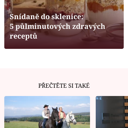
Horoskopy
Sledujte prima+
Snídaně do sklenice:
5 půlminutových zdravých
Filmový festival Karlovy Vary
receptů
Pořady
Mámy sobě
Přihlášení
PŘEČTĚTE SI TAKÉ
Sledujte nás