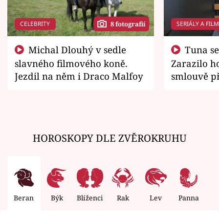
CELEBRITY
SERIÁLY A FIL
8 fotografií
Michal Dlouhý v sedle
Tuna se chtěl vrátit domů.
slavného filmového koně.
Zarazilo ho
Jezdil na něm i Draco Malfoy
smlouvě př
zemřít
HOROSKOPY DLE ZVĚROKRUHU
Beran
Býk
Blíženci
Rak
Lev
Panna
V