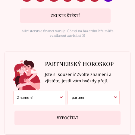
ZKUSTE ŠTĚSTÍ
Ministerstvo financí varuje: Účastí na hazardní hře může
vzniknout závislost ⑱
PARTNERSKÝ HOROSKOP
Jste si souzení? Zvolte znamení a
zjistěte, jestli vám hvězdy přejí.
VYPOČÍTAT