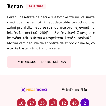
Beran
10. 8. 2026
Berani, nešetřete na péči o své fyzické zdraví. Ve snaze
ušetřit peníze se možná nebudete obtěžovat chodit na
zubní prohlídky nebo se rozhodnete pro nejlevnějšího
lékaře. Nic není důležitější než vaše zdraví. Chovejte se
ke svému tělu s úctou a respektem, které si zaslouží.
Možná vám nebude dělat potíže dělat pro druhé to, co
víte, že byste měli dělat pro sebe.
CELÝ HOROSKOP PRO DNEŠNÍ DEN
Vaše šťastná čísla
10
27
38
17
12
46
2