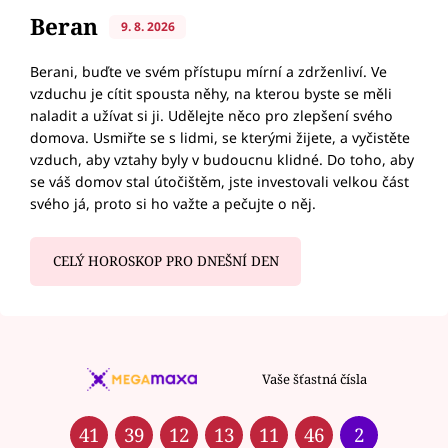
Beran
9. 8. 2026
Berani, buďte ve svém přístupu mírní a zdrženliví. Ve
vzduchu je cítit spousta něhy, na kterou byste se měli
naladit a užívat si ji. Udělejte něco pro zlepšení svého
domova. Usmiřte se s lidmi, se kterými žijete, a vyčistěte
vzduch, aby vztahy byly v budoucnu klidné. Do toho, aby
se váš domov stal útočištěm, jste investovali velkou část
svého já, proto si ho važte a pečujte o něj.
CELÝ HOROSKOP PRO DNEŠNÍ DEN
Vaše šťastná čísla
41
39
12
13
11
46
2