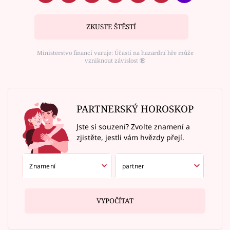
ZKUSTE ŠTĚSTÍ
Ministerstvo financí varuje: Účastí na hazardní hře může
vzniknout závislost ⑱
PARTNERSKÝ HOROSKOP
Jste si souzení? Zvolte znamení a
zjistěte, jestli vám hvězdy přejí.
VYPOČÍTAT