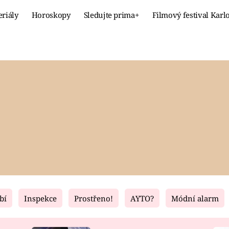
eriály
Horoskopy
Sledujte prima+
Filmový festival Karl
Celebrity
Recept
MÓDA A KRÁSA
HLAVNÍ JÍ
VZTAHY A SEX
SLADKÉ
PRIMA MAMINKA
ZDRAVÉ
bí
Inspekce
Prostřeno!
AYTO?
Módní alarm
Fresh
Living
RECEPTY
BYDLENÍ