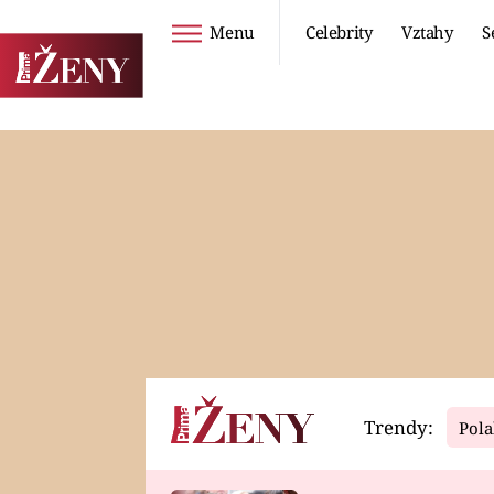
Menu
Celebrity
Vztahy
S
Seriály
Životní styl
ZOO
DIETY A HUBNUTÍ
PROSTŘENO!
CESTOVÁNÍ A
DOVOLENÁ
DUCH
ZDRAVÍ
Trendy:
Pola
Horoskopy
Video
ASTROČLÁNKY
SERIÁLY