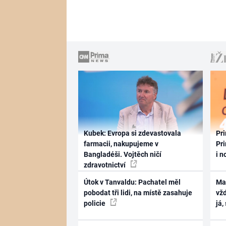
Kubek: Evropa si zdevastovala
Pri
farmacii, nakupujeme v
Pri
Bangladéši. Vojtěch ničí
i n
zdravotnictví
Útok v Tanvaldu: Pachatel měl
Ma
pobodat tři lidi, na místě zasahuje
vž
policie
já,