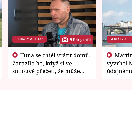
SERIÁLY A FILMY
SERIÁLY A FI
9 fotografií
Tuna se chtěl vrátit domů.
Martin Písařík jako
Zarazilo ho, když si ve
vyvrhel 
smlouvě přečetl, že může
údajnému
zemřít
je v nemil