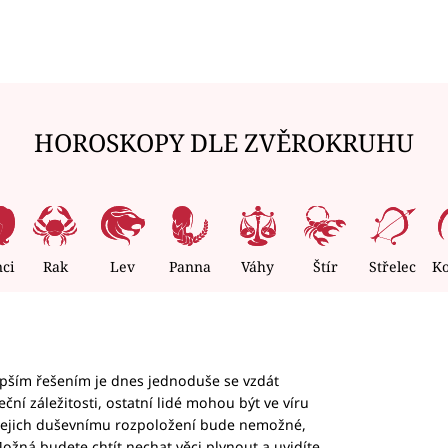
HOROSKOPY DLE ZVĚROKRUHU
nci
Rak
Lev
Panna
Váhy
Štír
Střelec
K
epším řešením je dnes jednoduše se vzdát
ční záležitosti, ostatní lidé mohou být ve víru
b jejich duševnímu rozpoložení bude nemožné,
ožná budete chtít nechat věci plynout a uvidíte,