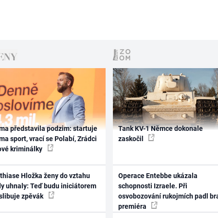
ma představila podzim: startuje
Tank KV-1 Němce dokonale
ma sport, vrací se Polabí, Zrádci
zaskočil
ové kriminálky
thiase Hložka ženy do vztahu
Operace Entebbe ukázala
dy uhnaly: Teď budu iniciátorem
schopnosti Izraele. Při
 slibuje zpěvák
osvobozování rukojmích padl br
premiéra