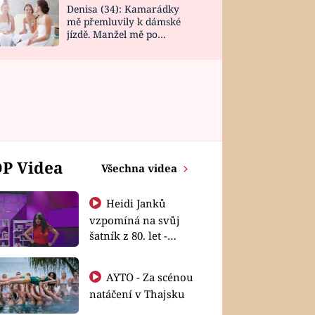
Denisa (34): Kamarádky
mě přemluvily k dámské
jízdě. Manžel mě po
návratu zaskočil
P Videa
Všechna videa
Heidi Janků
vzpomíná na svůj
šatník z 80. let -
Shopaholičky
AYTO - Za scénou
natáčení v Thajsku