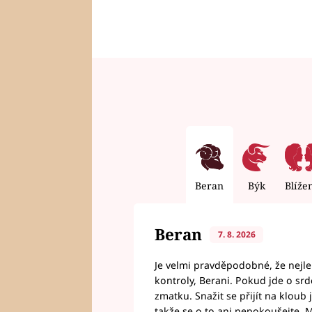
Beran
Býk
Blíže
Beran
7. 8. 2026
Je velmi pravděpodobné, že nejl
kontroly, Berani. Pokud jde o srde
zmatku. Snažit se přijít na klou
takže se o to ani nepokoušejte. M