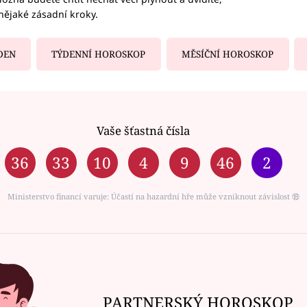
nějaké zásadní kroky.
DEN
TÝDENNÍ HOROSKOP
MĚSÍČNÍ HOROSKOP
Vaše šťastná čísla
36
33
10
4
9
46
2
Ministerstvo financí varuje: Účastí na hazardní hře může vzniknout závislost ⑱
PARTNERSKÝ HOROSKOP