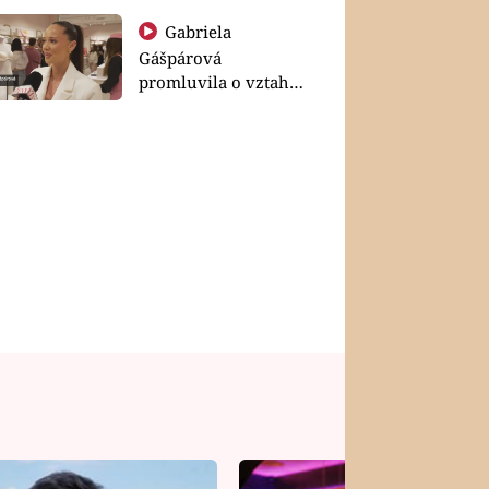
Gabriela
Gášpárová
promluvila o vztahu
a zakládání rodiny