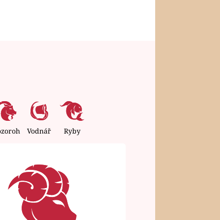
ozoroh
Vodnář
Ryby