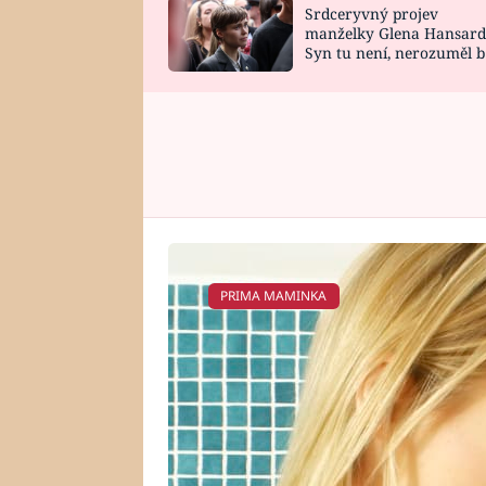
Srdceryvný projev
SNÁŘ
CELEBRITY
manželky Glena Hansard
Syn tu není, nerozuměl b
HOROSKOP NA
VAŘENÍ
tomu, vysvětlila
ROK 2023
PRIMA MAMINKA