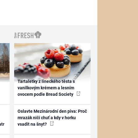
Tartaletky z lineckého těsta s
vanilkovým krémem a lesním
ovocem podle Bread Society
Oslavte Mezinárodní den piva: Proč
mrazák ničí chuť a kdy v horku
atr
vsadit na šnyt?