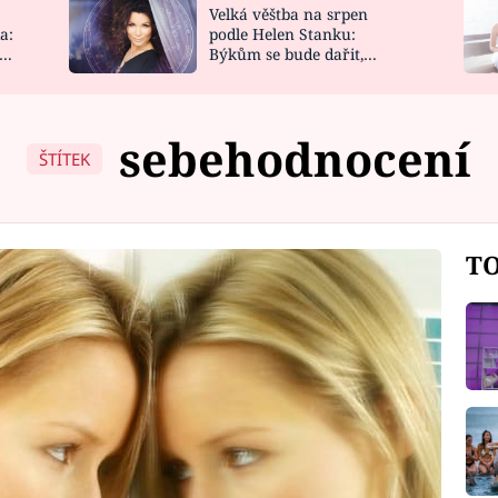
Velká věštba na srpen
NOVINKY
ZAHRADA
a:
podle Helen Stanku:
y
Býkům se bude dařit,
VIDEORECEPTY
DESIGN
Vodnáře čeká jízda
sebehodnocení
ŠTÍTEK
TO