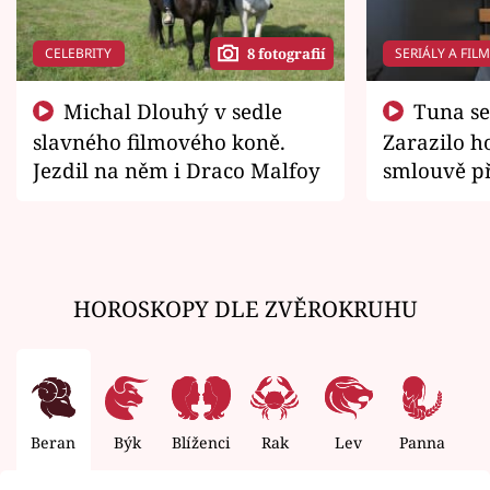
CELEBRITY
SERIÁLY A FIL
8 fotografií
Michal Dlouhý v sedle
Tuna se chtěl vrátit domů.
slavného filmového koně.
Zarazilo ho
Jezdil na něm i Draco Malfoy
smlouvě př
zemřít
HOROSKOPY DLE ZVĚROKRUHU
Beran
Býk
Blíženci
Rak
Lev
Panna
V