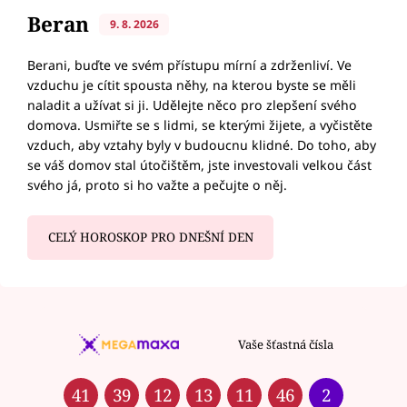
Beran
9. 8. 2026
Berani, buďte ve svém přístupu mírní a zdrženliví. Ve
vzduchu je cítit spousta něhy, na kterou byste se měli
naladit a užívat si ji. Udělejte něco pro zlepšení svého
domova. Usmiřte se s lidmi, se kterými žijete, a vyčistěte
vzduch, aby vztahy byly v budoucnu klidné. Do toho, aby
se váš domov stal útočištěm, jste investovali velkou část
svého já, proto si ho važte a pečujte o něj.
CELÝ HOROSKOP PRO DNEŠNÍ DEN
Vaše šťastná čísla
41
39
12
13
11
46
2