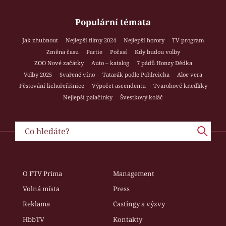
Populární témata
Jak zhubnout
Nejlepší filmy 2024
Nejlepší horory
TV program
Změna času
Partie
Počasí
Kdy budou volby
ZOO Nové začátky
Auto – katalog
7 pádů Honzy Dědka
Volby 2025
Svařené víno
Tatarák podle Pohlreicha
Aloe vera
Pěstování lichořeřišnice
Výpočet ascendentu
Tvarohové knedlíky
Nejlepší palačinky
Švestkový koláč
O FTV Prima
Management
Volná místa
Press
Reklama
Castingy a výzvy
HbbTV
Kontakty