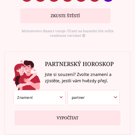
ZKUSTE ŠTĚSTÍ
Ministerstvo financí varuje: Účastí na hazardní hře může
vzniknout závislost ⑱
PARTNERSKÝ HOROSKOP
Jste si souzení? Zvolte znamení a
zjistěte, jestli vám hvězdy přejí.
VYPOČÍTAT