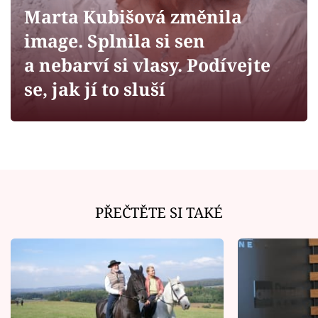
Horoskopy
Marta Kubišová změnila
Sledujte prima+
image. Splnila si sen
a nebarví si vlasy. Podívejte
Filmový festival Karlovy Vary
se, jak jí to sluší
Pořady
Mámy sobě
Přihlášení
PŘEČTĚTE SI TAKÉ
Sledujte nás