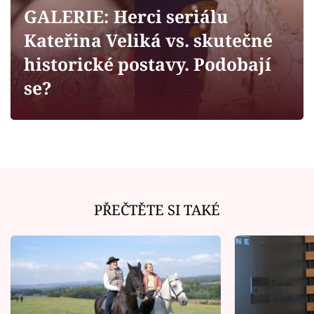
Horoskopy
GALERIE: Herci seriálu
Sledujte prima+
Kateřina Veliká vs. skutečné
historické postavy. Podobají
Filmový festival Karlovy Vary
se?
Pořady
Mámy sobě
Přihlášení
PŘEČTĚTE SI TAKÉ
Sledujte nás