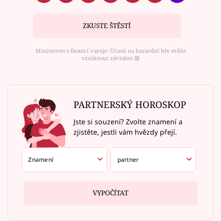
ZKUSTE ŠTĚSTÍ
Ministerstvo financí varuje: Účastí na hazardní hře může
vzniknout závislost ⑱
PARTNERSKÝ HOROSKOP
Jste si souzení? Zvolte znamení a
zjistěte, jestli vám hvězdy přejí.
VYPOČÍTAT