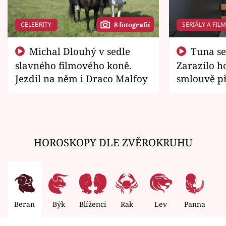
CELEBRITY
SERIÁLY A FIL
8 fotografií
Michal Dlouhý v sedle
Tuna se chtěl vrátit domů.
slavného filmového koně.
Zarazilo ho
Jezdil na něm i Draco Malfoy
smlouvě př
zemřít
HOROSKOPY DLE ZVĚROKRUHU
Beran
Býk
Blíženci
Rak
Lev
Panna
V