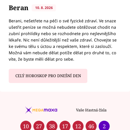
Beran
10. 8. 2026
Berani, nešetřete na péči o své fyzické zdraví. Ve snaze
ušetřit peníze se možná nebudete obtěžovat chodit na
zubní prohlídky nebo se rozhodnete pro nejlevnějšího
lékaře. Nic není důležitější než vaše zdraví. Chovejte se
ke svému tělu s úctou a respektem, které si zaslouží.
Možná vám nebude dělat potíže dělat pro druhé to, co
víte, že byste měli dělat pro sebe.
CELÝ HOROSKOP PRO DNEŠNÍ DEN
Vaše šťastná čísla
10
27
38
17
12
46
2