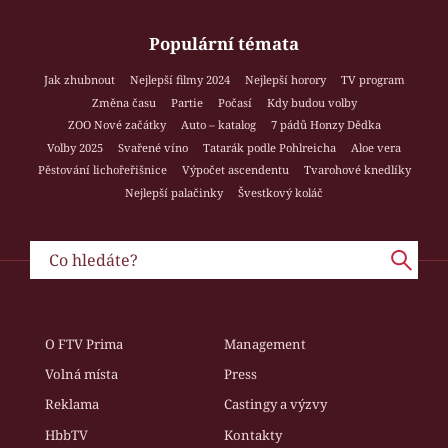
Populární témata
Jak zhubnout
Nejlepší filmy 2024
Nejlepší horory
TV program
Změna času
Partie
Počasí
Kdy budou volby
ZOO Nové začátky
Auto – katalog
7 pádů Honzy Dědka
Volby 2025
Svařené víno
Tatarák podle Pohlreicha
Aloe vera
Pěstování lichořeřišnice
Výpočet ascendentu
Tvarohové knedlíky
Nejlepší palačinky
Švestkový koláč
O FTV Prima
Management
Volná místa
Press
Reklama
Castingy a výzvy
HbbTV
Kontakty