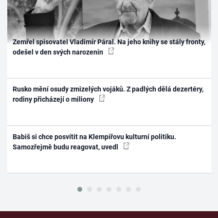
Zemřel spisovatel Vladimír Páral. Na jeho knihy se stály fronty,
odešel v den svých narozenin
Rusko mění osudy zmizelých vojáků. Z padlých dělá dezertéry,
rodiny přicházejí o miliony
Babiš si chce posvítit na Klempířovu kulturní politiku.
Samozřejmě budu reagovat, uvedl