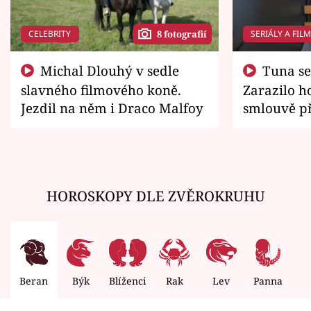
CELEBRITY
SERIÁLY A FIL
8 fotografií
Michal Dlouhý v sedle
Tuna se chtěl vrátit domů.
slavného filmového koně.
Zarazilo ho
Jezdil na něm i Draco Malfoy
smlouvě př
zemřít
HOROSKOPY DLE ZVĚROKRUHU
Beran
Býk
Blíženci
Rak
Lev
Panna
V