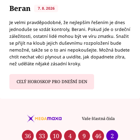
Beran
7. 8. 2026
Je velmi pravděpodobné, že nejlepším řešením je dnes
jednoduše se vzdát kontroly, Berani. Pokud jde o srdeční
záležitosti, ostatní lidé mohou být ve víru zmatku. Snažit
se přijít na kloub jejich duševnímu rozpoložení bude
nemožné, takže se o to ani nepokoušejte. Možná budete
chtít nechat věci plynout a uvidíte, jak dopadnete zítra,
než uděláte nějaké zásadní kroky.
CELÝ HOROSKOP PRO DNEŠNÍ DEN
Vaše šťastná čísla
36
33
10
4
9
46
2