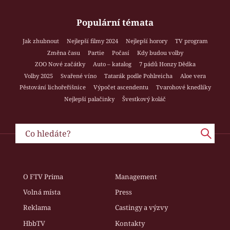
Populární témata
Jak zhubnout
Nejlepší filmy 2024
Nejlepší horory
TV program
Změna času
Partie
Počasí
Kdy budou volby
ZOO Nové začátky
Auto – katalog
7 pádů Honzy Dědka
Volby 2025
Svařené víno
Tatarák podle Pohlreicha
Aloe vera
Pěstování lichořeřišnice
Výpočet ascendentu
Tvarohové knedlíky
Nejlepší palačinky
Švestkový koláč
O FTV Prima
Management
Volná místa
Press
Reklama
Castingy a výzvy
HbbTV
Kontakty