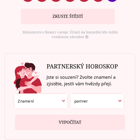
ZKUSTE ŠTĚSTÍ
Ministerstvo financí varuje: Účastí na hazardní hře může
vzniknout závislost ⑱
PARTNERSKÝ HOROSKOP
Jste si souzení? Zvolte znamení a
zjistěte, jestli vám hvězdy přejí.
VYPOČÍTAT