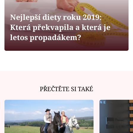
Horoskopy
Sledujte prima+
Nejlepší diety roku 2019:
Která překvapila a která je
Filmový festival Karlovy Vary
letos propadákem?
Pořady
Mámy sobě
Přihlášení
PŘEČTĚTE SI TAKÉ
Sledujte nás