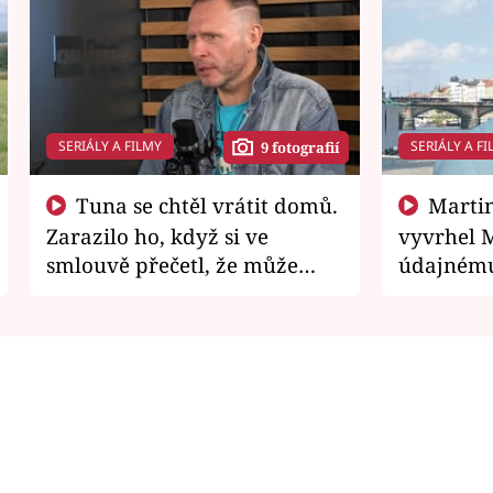
SERIÁLY A FILMY
SERIÁLY A FI
9 fotografií
Tuna se chtěl vrátit domů.
Martin Písařík jako
Zarazilo ho, když si ve
vyvrhel 
smlouvě přečetl, že může
údajnému
zemřít
je v nemil