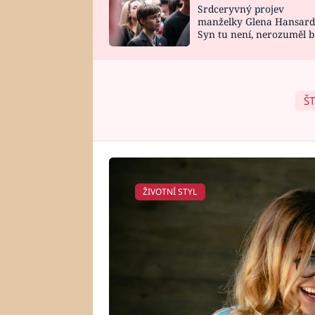
Srdceryvný projev
SNÁŘ
CELEBRITY
manželky Glena Hansard
Syn tu není, nerozuměl b
HOROSKOP NA
VAŘENÍ
tomu, vysvětlila
ROK 2023
ŠT
ŽIVOTNÍ STYL