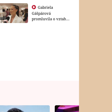
Gabriela
Gášpárová
promluvila o vztahu
a zakládání rodiny