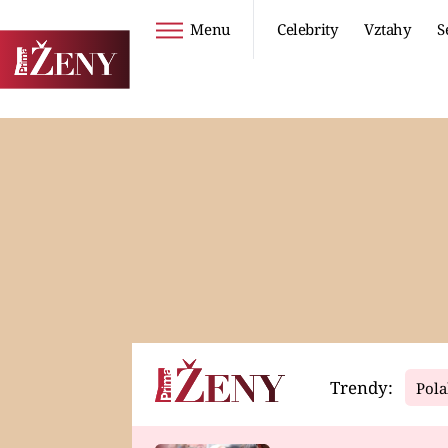
Menu
Celebrity
Vztahy
S
Seriály
Životní styl
ZOO
DIETY A HUBNUTÍ
PROSTŘENO!
CESTOVÁNÍ A
DOVOLENÁ
DUCH
ZDRAVÍ
Trendy:
Pola
Horoskopy
Video
ASTROČLÁNKY
SERIÁLY