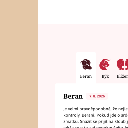
Beran
Býk
Blíže
Beran
7. 8. 2026
Je velmi pravděpodobné, že nejl
kontroly, Berani. Pokud jde o srde
zmatku. Snažit se přijít na klou
takže se o to ani nepokoušejte. M