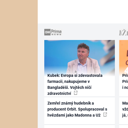
Kubek: Evropa si zdevastovala
Pri
farmacii, nakupujeme v
Pri
Bangladéši. Vojtěch ničí
i n
zdravotnictví
Zemřel známý hudebník a
Ma
producent Orbit. Spolupracoval s
vž
hvězdami jako Madonna a U2
já,