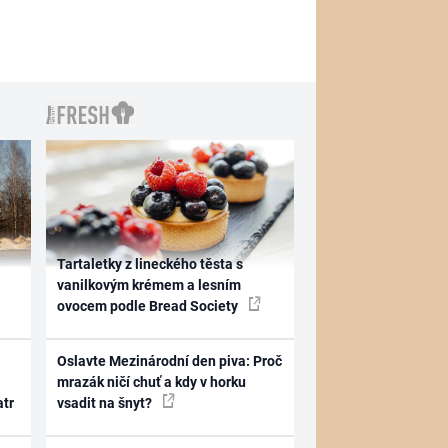
Tartaletky z lineckého těsta s
vanilkovým krémem a lesním
ovocem podle Bread Society
Oslavte Mezinárodní den piva: Proč
mrazák ničí chuť a kdy v horku
atr
vsadit na šnyt?