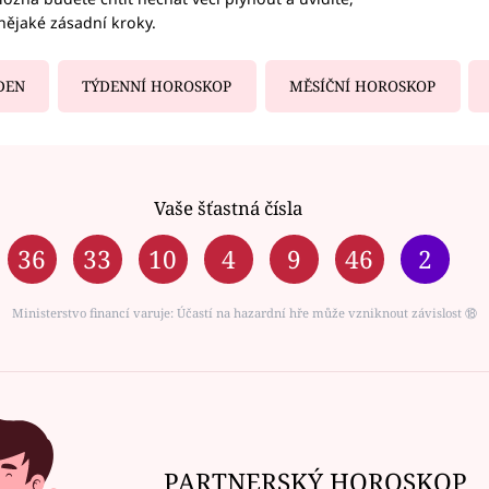
nějaké zásadní kroky.
DEN
TÝDENNÍ HOROSKOP
MĚSÍČNÍ HOROSKOP
Vaše šťastná čísla
36
33
10
4
9
46
2
Ministerstvo financí varuje: Účastí na hazardní hře může vzniknout závislost ⑱
PARTNERSKÝ HOROSKOP