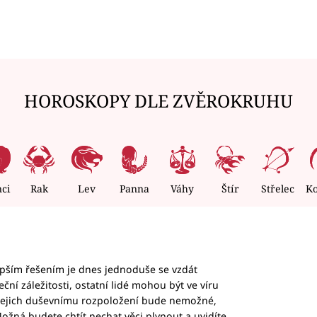
HOROSKOPY DLE ZVĚROKRUHU
nci
Rak
Lev
Panna
Váhy
Štír
Střelec
K
epším řešením je dnes jednoduše se vzdát
ční záležitosti, ostatní lidé mohou být ve víru
b jejich duševnímu rozpoložení bude nemožné,
ožná budete chtít nechat věci plynout a uvidíte,