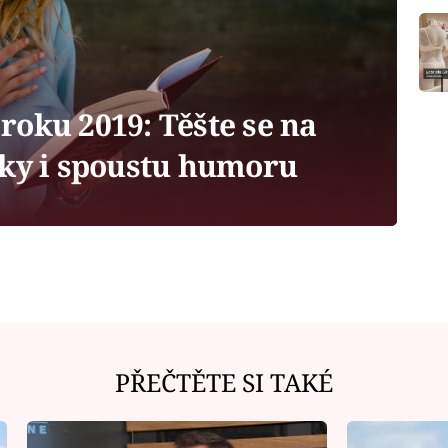
roku 2019: Těšte se na
vky i spoustu humoru
PŘEČTĚTE SI TAKÉ