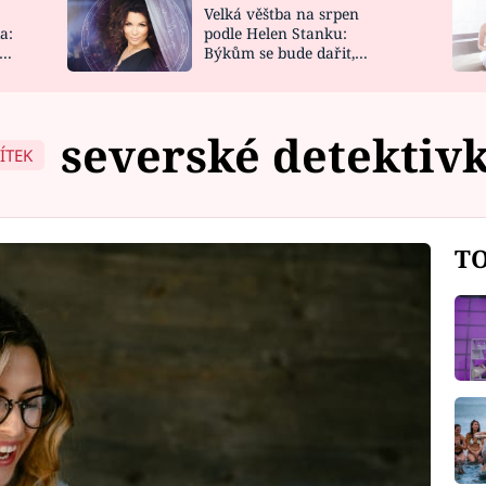
Velká věštba na srpen
NOVINKY
ZAHRADA
a:
podle Helen Stanku:
y
Býkům se bude dařit,
VIDEORECEPTY
DESIGN
Vodnáře čeká jízda
severské detektiv
ÍTEK
TO