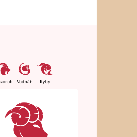
ozoroh
Vodnář
Ryby