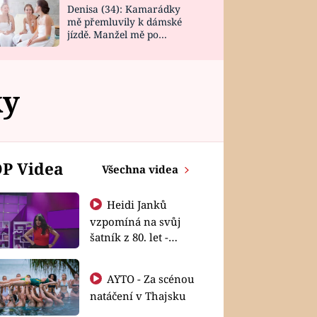
Denisa (34): Kamarádky
mě přemluvily k dámské
jízdě. Manžel mě po
návratu zaskočil
ky
P Videa
Všechna videa
Heidi Janků
vzpomíná na svůj
šatník z 80. let -
Shopaholičky
AYTO - Za scénou
natáčení v Thajsku