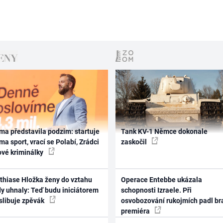
ma představila podzim: startuje
Tank KV-1 Němce dokonale
ma sport, vrací se Polabí, Zrádci
zaskočil
ové kriminálky
thiase Hložka ženy do vztahu
Operace Entebbe ukázala
dy uhnaly: Teď budu iniciátorem
schopnosti Izraele. Při
 slibuje zpěvák
osvobozování rukojmích padl br
premiéra