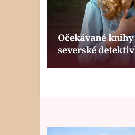
Očekávané knihy 
severské detekti