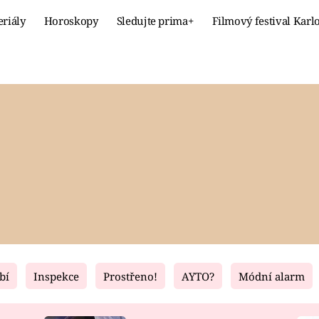
eriály
Horoskopy
Sledujte prima+
Filmový festival Karl
Celebrity
Recept
MÓDA A KRÁSA
HLAVNÍ JÍ
VZTAHY A SEX
SLADKÉ
PRIMA MAMINKA
ZDRAVÉ
bí
Inspekce
Prostřeno!
AYTO?
Módní alarm
Fresh
Living
RECEPTY
BYDLENÍ