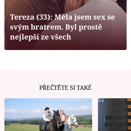
Horoskopy
Sledujte prima+
Tereza (33): Měla jsem sex se
svým bratrem. Byl prostě
Filmový festival Karlovy Vary
nejlepší ze všech
Pořady
Mámy sobě
Přihlášení
PŘEČTĚTE SI TAKÉ
Sledujte nás