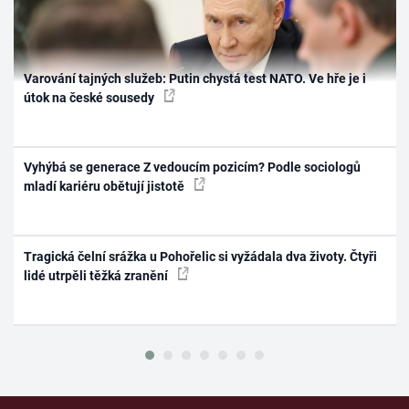
Varování tajných služeb: Putin chystá test NATO. Ve hře je i
útok na české sousedy
Vyhýbá se generace Z vedoucím pozicím? Podle sociologů
mladí kariéru obětují jistotě
Tragická čelní srážka u Pohořelic si vyžádala dva životy. Čtyři
lidé utrpěli těžká zranění