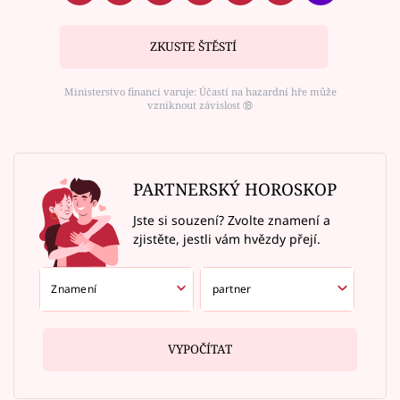
ZKUSTE ŠTĚSTÍ
Ministerstvo financí varuje: Účastí na hazardní hře může
vzniknout závislost ⑱
PARTNERSKÝ HOROSKOP
Jste si souzení? Zvolte znamení a
zjistěte, jestli vám hvězdy přejí.
VYPOČÍTAT