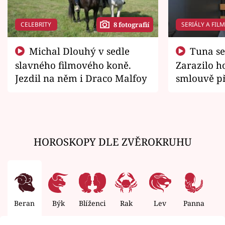
CELEBRITY
SERIÁLY A FIL
8 fotografií
Michal Dlouhý v sedle
Tuna se chtěl vrátit domů.
slavného filmového koně.
Zarazilo ho
Jezdil na něm i Draco Malfoy
smlouvě př
zemřít
HOROSKOPY DLE ZVĚROKRUHU
Beran
Býk
Blíženci
Rak
Lev
Panna
V