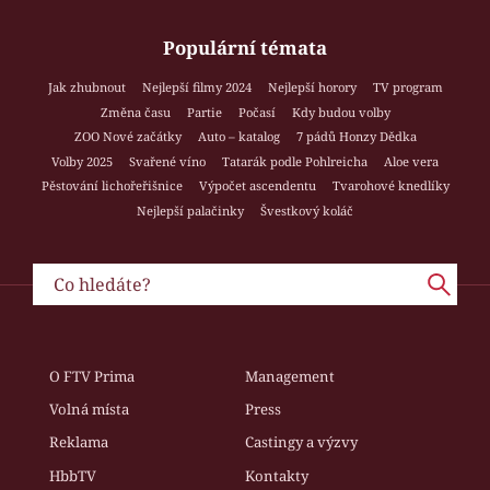
Populární témata
Jak zhubnout
Nejlepší filmy 2024
Nejlepší horory
TV program
Změna času
Partie
Počasí
Kdy budou volby
ZOO Nové začátky
Auto – katalog
7 pádů Honzy Dědka
Volby 2025
Svařené víno
Tatarák podle Pohlreicha
Aloe vera
Pěstování lichořeřišnice
Výpočet ascendentu
Tvarohové knedlíky
Nejlepší palačinky
Švestkový koláč
O FTV Prima
Management
Volná místa
Press
Reklama
Castingy a výzvy
HbbTV
Kontakty