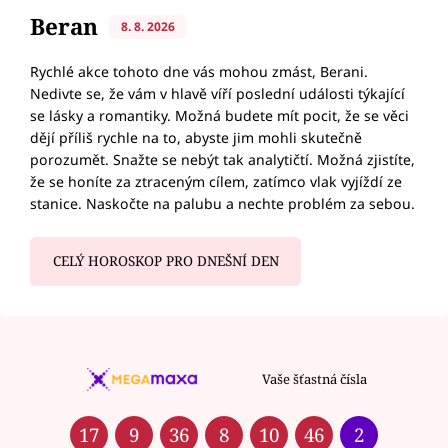
Beran
8. 8. 2026
Rychlé akce tohoto dne vás mohou zmást, Berani.
Nedivte se, že vám v hlavě víří poslední události týkající
se lásky a romantiky. Možná budete mít pocit, že se věci
dějí příliš rychle na to, abyste jim mohli skutečně
porozumět. Snažte se nebýt tak analytičtí. Možná zjistíte,
že se honíte za ztraceným cílem, zatímco vlak vyjíždí ze
stanice. Naskočte na palubu a nechte problém za sebou.
CELÝ HOROSKOP PRO DNEŠNÍ DEN
Vaše šťastná čísla
17
9
36
8
10
46
2