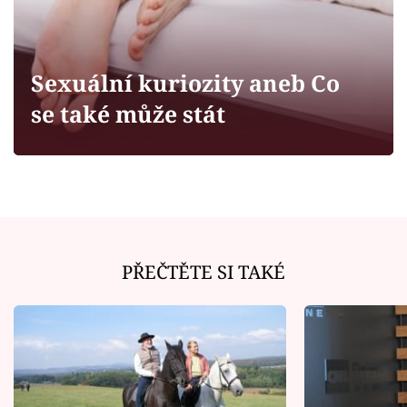
Horoskopy
Sledujte prima+
Sexuální kuriozity aneb Co
Filmový festival Karlovy Vary
se také může stát
Pořady
Mámy sobě
Přihlášení
PŘEČTĚTE SI TAKÉ
Sledujte nás