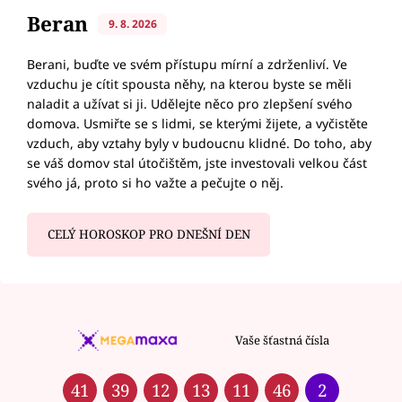
Beran
9. 8. 2026
Berani, buďte ve svém přístupu mírní a zdrženliví. Ve
vzduchu je cítit spousta něhy, na kterou byste se měli
naladit a užívat si ji. Udělejte něco pro zlepšení svého
domova. Usmiřte se s lidmi, se kterými žijete, a vyčistěte
vzduch, aby vztahy byly v budoucnu klidné. Do toho, aby
se váš domov stal útočištěm, jste investovali velkou část
svého já, proto si ho važte a pečujte o něj.
CELÝ HOROSKOP PRO DNEŠNÍ DEN
Vaše šťastná čísla
41
39
12
13
11
46
2