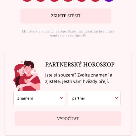
ZKUSTE ŠTĚSTÍ
Ministerstvo financí varuje: Účastí na hazardní hře může
vzniknout závislost ⑱
PARTNERSKÝ HOROSKOP
Jste si souzení? Zvolte znamení a
zjistěte, jestli vám hvězdy přejí.
VYPOČÍTAT