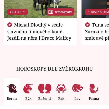
CELEBRITY
SERIÁLY A FIL
8 fotografií
Michal Dlouhý v sedle
Tuna se chtěl vrátit domů.
slavného filmového koně.
Zarazilo ho
Jezdil na něm i Draco Malfoy
smlouvě př
zemřít
HOROSKOPY DLE ZVĚROKRUHU
Beran
Býk
Blíženci
Rak
Lev
Panna
V