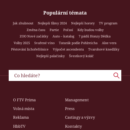
Populární témata
Jak zhubnout
Nejlepší filmy 2024
Nejlepší horory
TV program
Změna času
Partie
Počasí
Kdy budou volby
ZOO Nové začátky
Auto – katalog
7 pádů Honzy Dědka
Volby 2025
Svařené víno
Tatarák podle Pohlreicha
Aloe vera
Pěstování lichořeřišnice
Výpočet ascendentu
Tvarohové knedlíky
Nejlepší palačinky
Švestkový koláč
O FTV Prima
Management
Volná místa
Press
Reklama
Castingy a výzvy
HbbTV
Kontakty