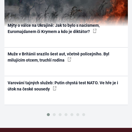
Mýty o válce na Ukrajině: Jak to bylo s nacismem,
Euromajdanem či Krymem a kdo je diktátor?
Muže v Británii srazilo šest aut, včetně policejního. Byl
milujícím otcem, truchlí rodina
Varování tajných služeb: Putin chystá test NATO. Ve hře je i
útok na české sousedy