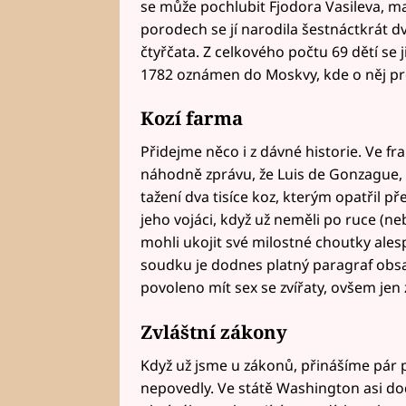
se může pochlubit Fjodora Vasileva, man
porodech se jí narodila šestnáctkrát dv
čtyřčata. Z celkového počtu 69 dětí se j
1782 oznámen do Moskvy, kde o něj pro
Kozí farma
Přidejme něco i z dávné historie. Ve fr
náhodně zprávu, že Luis de Gonzague, v
tažení dva tisíce koz, kterým opatřil p
jeho vojáci, když už neměli po ruce (n
mohli ukojit své milostné choutky ales
soudku je dodnes platný paragraf obs
povoleno mít sex se zvířaty, ovšem jen
Zvláštní zákony
Když už jsme u zákonů, přinášíme pár p
nepovedly. Ve státě Washington asi dodn