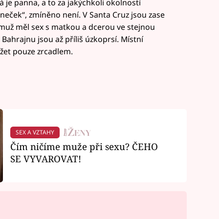
rá je panna, a to za jakýchkoli okolností
věneček“, zmíněno není. V Santa Cruz jsou zase
 muž měl sex s matkou a dcerou ve stejnou
hrajnu jsou až příliš úzkoprsí. Místní
žet pouze zrcadlem.
SEX A VZTAHY
Čím ničíme muže při sexu? ČEHO
SE VYVAROVAT!