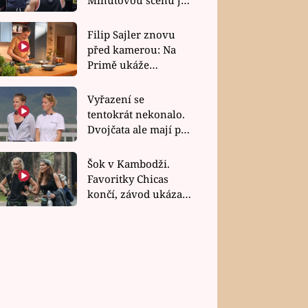
bez dubla
Filip Sajler znovu
před kamerou: Na
Primě ukáže
poctivou kuchyni i
rychlé recepty
Vyřazení se
tentokrát nekonalo.
Dvojčata ale mají po
uzavření třetí etapy
závodu nůž na krku
Šok v Kambodži.
Favoritky Chicas
končí, závod ukázal
svou nejtvrdší tvář