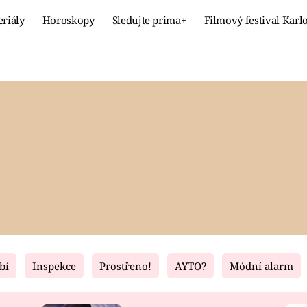
eriály
Horoskopy
Sledujte prima+
Filmový festival Karl
Celebrity
Recept
MÓDA A KRÁSA
HLAVNÍ JÍ
VZTAHY A SEX
SLADKÉ
PRIMA MAMINKA
ZDRAVÉ
bí
Inspekce
Prostřeno!
AYTO?
Módní alarm
Fresh
Living
RECEPTY
BYDLENÍ