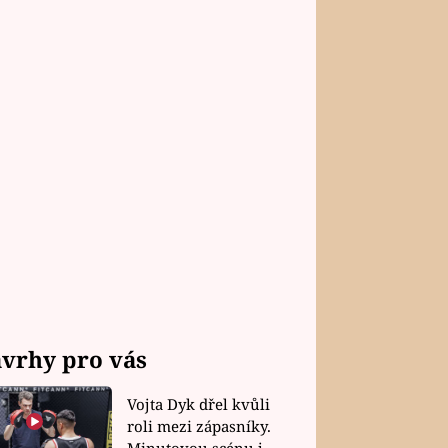
vrhy pro vás
Vojta Dyk dřel kvůli
roli mezi zápasníky.
Minutovou scénu jel