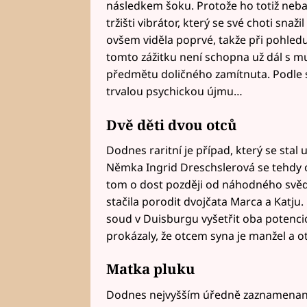
následkem šoku. Protože ho totiž nebav
tržišti vibrátor, který se své choti sna
ovšem viděla poprvé, takže při pohledu 
tomto zážitku není schopna už dál s mu
předmětu doličného zamítnuta. Podle 
trvalou psychickou újmu…
Dvě děti dvou otců
Dodnes raritní je případ, který se stal
Němka Ingrid Dreschslerová se tehdy o
tom o dost později od náhodného svěd
stačila porodit dvojčata Marca a Katju.
soud v Duisburgu vyšetřit oba potencio
prokázaly, že otcem syna je manžel a o
Matka pluku
Dodnes nejvyšším úředně zaznamenaný