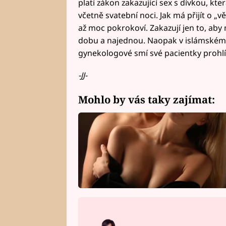
platí zákon zakazující sex s dívkou, kte
včetně svatební noci. Jak má přijít o „
až moc pokrokoví. Zakazují jen to, aby
dobu a najednou. Naopak v islámském Ba
gynekologové smí své pacientky prohlí
-JJ-
Mohlo by vás taky zajímat: