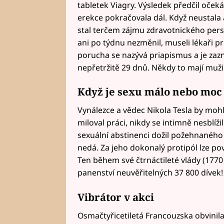
tabletek Viagry. Výsledek předčil očeká
erekce pokračovala dál. Když neustala a
stal terčem zájmu zdravotnického perso
ani po týdnu nezměnil, museli lékaři 
porucha se nazývá priapismus a je zaz
nepřetržitě 29 dnů. Někdy to mají muži
Když je sexu málo nebo moc
Vynálezce a vědec Nikola Tesla by mohl
miloval práci, nikdy se intimně nesblíži
sexuální abstinenci dožil požehnaného
nedá. Za jeho dokonalý protipól lze po
Ten během své čtrnáctileté vlády (1770 
panenství neuvěřitelných 37 800 dívek!
Vibrátor v akci
Osmačtyřicetiletá Francouzska obvinila