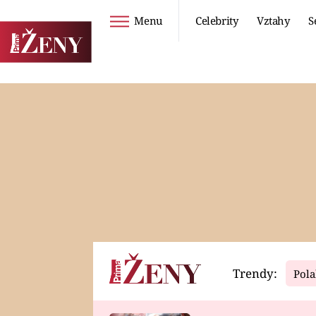
Menu
Celebrity
Vztahy
S
Seriály
Životní styl
ZOO
DIETY A HUBNUTÍ
PROSTŘENO!
CESTOVÁNÍ A
DOVOLENÁ
DUCH
ZDRAVÍ
Trendy:
Pola
Horoskopy
Video
ASTROČLÁNKY
SERIÁLY