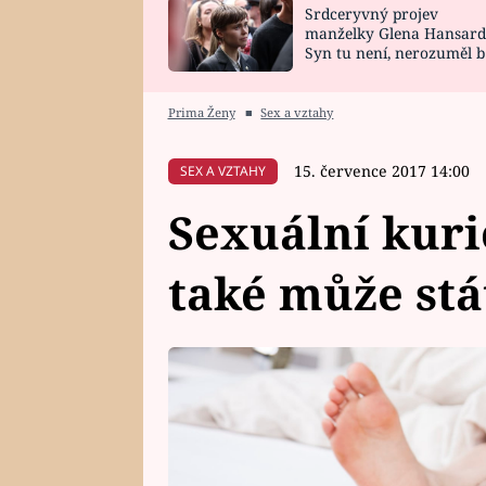
Srdceryvný projev
SNÁŘ
CELEBRITY
manželky Glena Hansard
Syn tu není, nerozuměl b
HOROSKOP NA
VAŘENÍ
tomu, vysvětlila
ROK 2023
Prima Ženy
■
Sex a vztahy
15. července 2017 14:00
SEX A VZTAHY
Sexuální kuri
také může stá