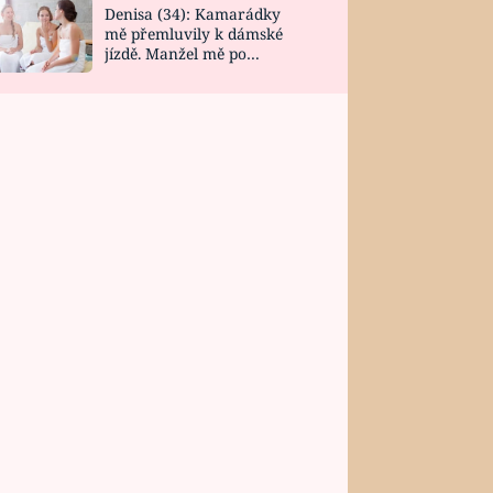
Denisa (34): Kamarádky
mě přemluvily k dámské
jízdě. Manžel mě po
návratu zaskočil