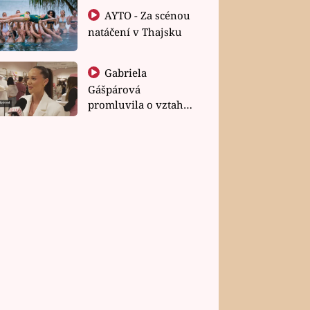
AYTO - Za scénou
natáčení v Thajsku
Gabriela
Gášpárová
promluvila o vztahu
a zakládání rodiny