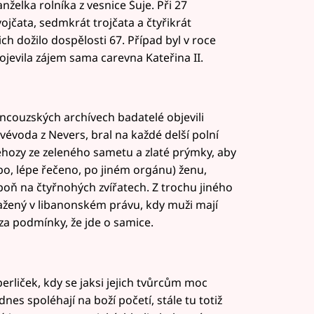
želka rolníka z vesnice Šuje. Při 27
ojčata, sedmkrát trojčata a čtyřikrát
ich dožilo dospělosti 67. Případ byl v roce
jevila zájem sama carevna Kateřina II.
ancouzských archívech badatelé objevili
évoda z Nevers, bral na každé delší polní
řehozy ze zeleného sametu a zlaté prýmky, aby
ebo, lépe řečeno, po jiném orgánu) ženu,
poň na čtyřnohých zvířatech. Z trochu jiného
ažený v libanonském právu, kdy muži mají
 za podmínky, že jde o samice.
erliček, kdy se jaksi jejich tvůrcům moc
es spoléhají na boží početí, stále tu totiž