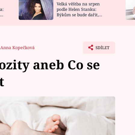
Velká věštba na srpen
NOVINKY
ZAHRADA
a:
podle Helen Stanku:
y
Býkům se bude dařit,
VIDEORECEPTY
DESIGN
Vodnáře čeká jízda
Anna Kopečková
SDÍLET
ozity aneb Co se
t