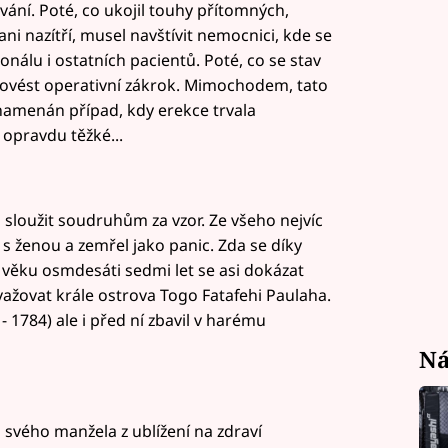
vání. Poté, co ukojil touhy přítomných,
ni nazítří, musel navštívit nemocnici, kde se
nálu i ostatních pacientů. Poté, co se stav
provést operativní zákrok. Mimochodem, tato
namenán případ, kdy erekce trvala
 opravdu těžké...
 sloužit soudruhům za vzor. Ze všeho nejvíc
l s ženou a zemřel jako panic. Zda se díky
 věku osmdesáti sedmi let se asi dokázat
važovat krále ostrova Togo Fatafehi Paulaha.
- 1784) ale i před ní zbavil v harému
Ná
 svého manžela z ublížení na zdraví