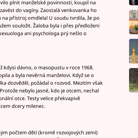
ilo plnit manželské povinnosti, koupil na
žil zavést do vagíny. Zaostalá venkovanka ho
na přístroj omdlela! U soudu tvrdila, že po
žem souložit. Žaloba byla i přes předložení
sexuologa ani psychologa prý nešlo o
 už kdysi dávno, o masopustu v roce 1968.
pila a byla nevěrná manželovi. Když se o
ka dozvěděl, požádal o rozvod. Mezitím však
 Protože nebylo jasné, kdo je otcem, nechal
nální otce. Testy velice překvapivě
tcem dcery milenec.
m počtem dětí (kromě rozvojových zemí)