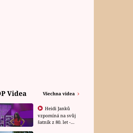
P Videa
Všechna videa
Heidi Janků
vzpomíná na svůj
šatník z 80. let -
Shopaholičky