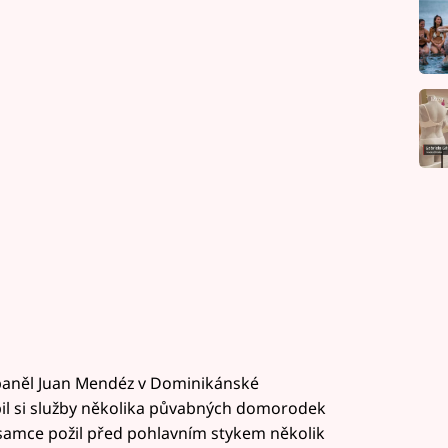
 Španěl Juan Mendéz v Dominikánské
pil si služby několika půvabných domorodek
samce požil před pohlavním stykem několik