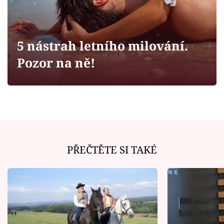
Horoskopy
Sledujte prima+
5 nástrah letního milování.
Filmový festival Karlovy Vary
Pozor na ně!
Pořady
Mámy sobě
Přihlášení
PŘEČTĚTE SI TAKÉ
Sledujte nás