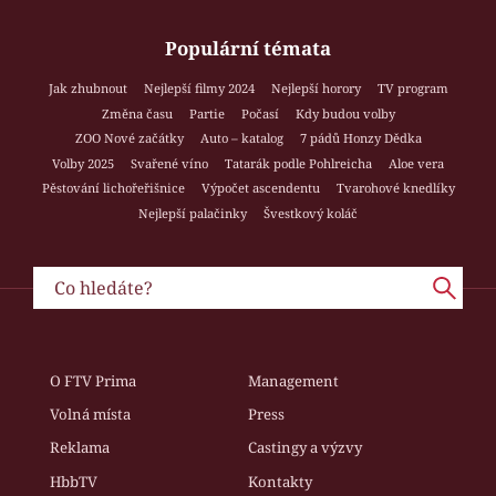
Populární témata
Jak zhubnout
Nejlepší filmy 2024
Nejlepší horory
TV program
Změna času
Partie
Počasí
Kdy budou volby
ZOO Nové začátky
Auto – katalog
7 pádů Honzy Dědka
Volby 2025
Svařené víno
Tatarák podle Pohlreicha
Aloe vera
Pěstování lichořeřišnice
Výpočet ascendentu
Tvarohové knedlíky
Nejlepší palačinky
Švestkový koláč
O FTV Prima
Management
Volná místa
Press
Reklama
Castingy a výzvy
HbbTV
Kontakty