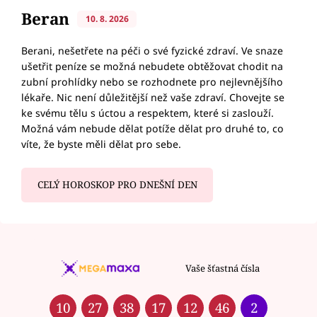
Beran
10. 8. 2026
Berani, nešetřete na péči o své fyzické zdraví. Ve snaze
ušetřit peníze se možná nebudete obtěžovat chodit na
zubní prohlídky nebo se rozhodnete pro nejlevnějšího
lékaře. Nic není důležitější než vaše zdraví. Chovejte se
ke svému tělu s úctou a respektem, které si zaslouží.
Možná vám nebude dělat potíže dělat pro druhé to, co
víte, že byste měli dělat pro sebe.
CELÝ HOROSKOP PRO DNEŠNÍ DEN
Vaše šťastná čísla
10
27
38
17
12
46
2