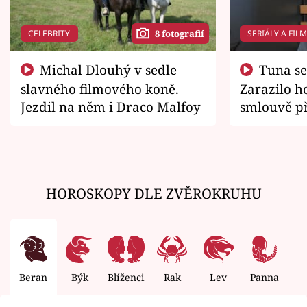
CELEBRITY
SERIÁLY A FIL
8 fotografií
Michal Dlouhý v sedle
Tuna se chtěl vrátit domů.
slavného filmového koně.
Zarazilo ho
Jezdil na něm i Draco Malfoy
smlouvě př
zemřít
HOROSKOPY DLE ZVĚROKRUHU
Beran
Býk
Blíženci
Rak
Lev
Panna
V