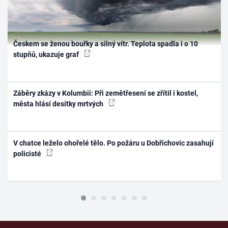
Českem se ženou bouřky a silný vítr. Teplota spadla i o 10
stupňů, ukazuje graf
Záběry zkázy v Kolumbii: Při zemětřesení se zřítil i kostel,
města hlásí desítky mrtvých
V chatce leželo ohořelé tělo. Po požáru u Dobřichovic zasahují
policisté