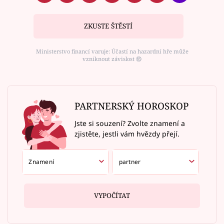
ZKUSTE ŠTĚSTÍ
Ministerstvo financí varuje: Účastí na hazardní hře může
vzniknout závislost ⑱
PARTNERSKÝ HOROSKOP
Jste si souzení? Zvolte znamení a
zjistěte, jestli vám hvězdy přejí.
VYPOČÍTAT