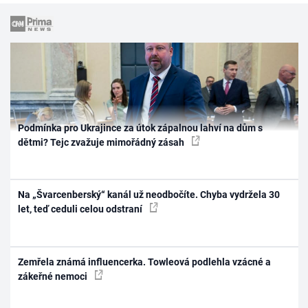
Podmínka pro Ukrajince za útok zápalnou lahví na dům s
dětmi? Tejc zvažuje mimořádný zásah
Na „Švarcenberský“ kanál už neodbočíte. Chyba vydržela 30
let, teď ceduli celou odstraní
Zemřela známá influencerka. Towleová podlehla vzácné a
zákeřné nemoci