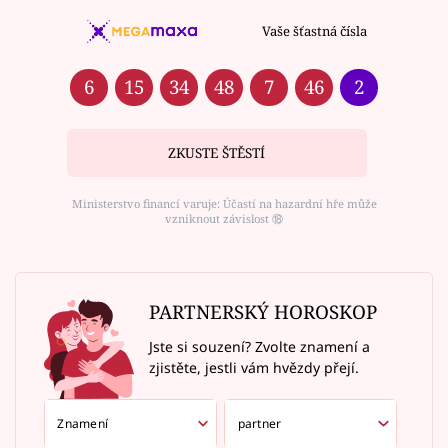
Vaše šťastná čísla
6
15
34
48
7
46
2
ZKUSTE ŠTĚSTÍ
Ministerstvo financí varuje: Účastí na hazardní hře může
vzniknout závislost ⑱
PARTNERSKÝ HOROSKOP
Jste si souzení? Zvolte znamení a
zjistěte, jestli vám hvězdy přejí.