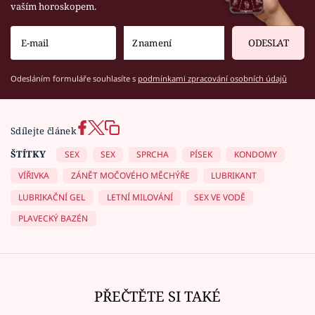
vaším horoskopem.
ODESLAT
Odesláním formuláře souhlasíte s
podmínkami zpracování osobních údajů
Sdílejte článek
ŠTÍTKY
SEX
SEX
SPRCHA
PÍSEK
KONDOMY
VÍŘIVKA
ZÁNĚT MOČOVÉHO MĚCHÝŘE
LUBRIKANT
LUBRIKAČNÍ GEL
LETNÍ MILOVÁNÍ
SEX VE VODĚ
PLAVECKÝ BAZÉN
PŘEČTĚTE SI TAKÉ