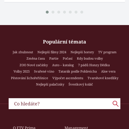
Populární témata
Jak zhubnout
Nejlepší filmy 2024
Nejlepší horory
TV program
Změna času
Partie
Počasí
Kdy budou volby
ZOO Nové začátky
Auto – katalog
7 pádů Honzy Dědka
Volby 2025
Svařené víno
Tatarák podle Pohlreicha
Aloe vera
Pěstování lichořeřišnice
Výpočet ascendentu
Tvarohové knedlíky
Nejlepší palačinky
Švestkový koláč
O FTV Prima
Management