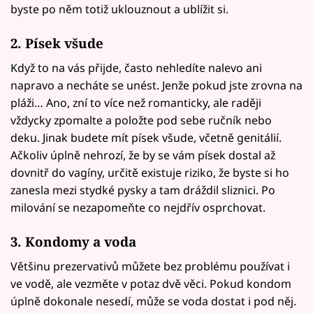
byste po něm totiž uklouznout a ublížit si.
2. Písek všude
Když to na vás přijde, často nehledíte nalevo ani
napravo a necháte se unést. Jenže pokud jste zrovna na
pláži… Ano, zní to více než romanticky, ale raději
vždycky zpomalte a položte pod sebe ručník nebo
deku. Jinak budete mít písek všude, včetně genitálií.
Ačkoliv úplně nehrozí, že by se vám písek dostal až
dovnitř do vagíny, určitě existuje riziko, že byste si ho
zanesla mezi stydké pysky a tam dráždil sliznici. Po
milování se nezapomeňte co nejdřív osprchovat.
3. Kondomy a voda
Většinu prezervativů můžete bez problému používat i
ve vodě, ale vezměte v potaz dvě věci. Pokud kondom
úplně dokonale nesedí, může se voda dostat i pod něj.