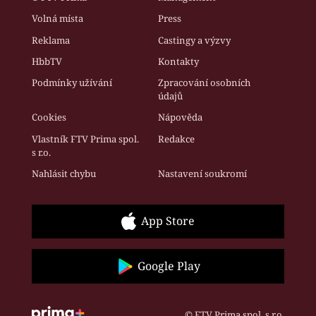
Volná místa
Press
Reklama
Castingy a výzvy
HbbTV
Kontakty
Podmínky užívání
Zpracování osobních
údajů
Cookies
Nápověda
Vlastník FTV Prima spol.
Redakce
s r.o.
Nahlásit chybu
Nastavení soukromí
App Store
Google Play
© FTV Prima spol. s r.o.