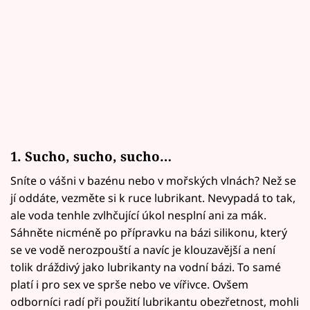
1. Sucho, sucho, sucho…
Sníte o vášni v bazénu nebo v mořských vlnách? Než se
jí oddáte, vezměte si k ruce lubrikant. Nevypadá to tak,
ale voda tenhle zvlhčující úkol nesplní ani za mák.
Sáhněte nicméně po přípravku na bázi silikonu, který
se ve vodě nerozpouští a navíc je klouzavější a není
tolik dráždivý jako lubrikanty na vodní bázi. To samé
platí i pro sex ve sprše nebo ve vířivce. Ovšem
odborníci radí při použití lubrikantu obezřetnost, mohli