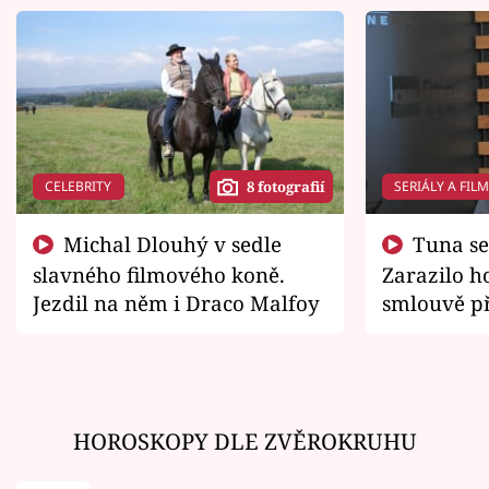
CELEBRITY
SERIÁLY A FIL
8 fotografií
Michal Dlouhý v sedle
Tuna se chtěl vrátit domů.
slavného filmového koně.
Zarazilo ho
Jezdil na něm i Draco Malfoy
smlouvě př
zemřít
HOROSKOPY DLE ZVĚROKRUHU