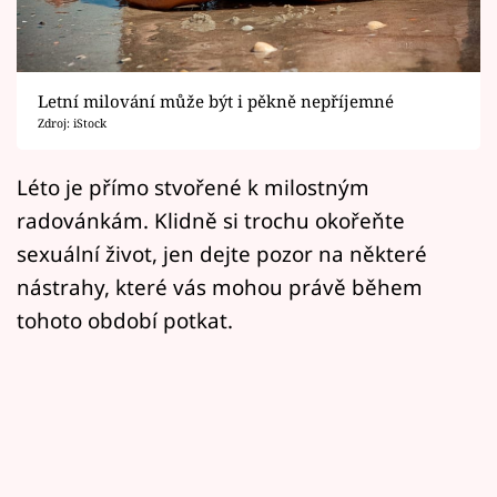
Horoskopy
Sledujte prima+
Letní milování může být i pěkně nepříjemné
Filmový festival Karlovy Vary
Zdroj: iStock
Pořady
Léto je přímo stvořené k milostným
radovánkám. Klidně si trochu okořeňte
Mámy sobě
sexuální život, jen dejte pozor na některé
nástrahy, které vás mohou právě během
Přihlášení
tohoto období potkat.
Sledujte nás