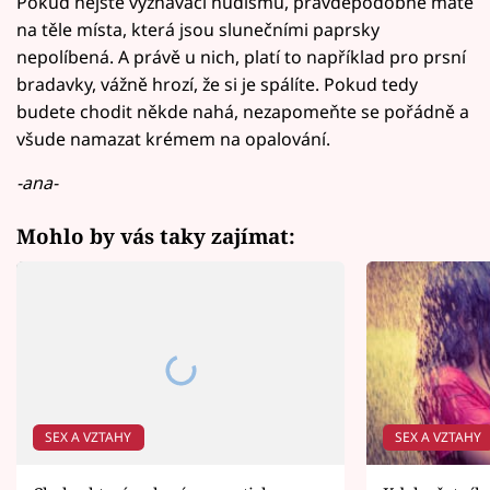
Pokud nejste vyznavači nudismu, pravděpodobně máte
na těle místa, která jsou slunečními paprsky
nepolíbená. A právě u nich, platí to například pro prsní
bradavky, vážně hrozí, že si je spálíte. Pokud tedy
budete chodit někde nahá, nezapomeňte se pořádně a
všude namazat krémem na opalování.
-ana-
Mohlo by vás taky zajímat:
SEX A VZTAHY
SEX A VZTAHY