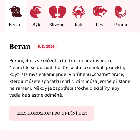
Beran
Býk
Blíženci
Rak
Lev
Panna
V
Beran
6. 8. 2026
Berani, dnes se můžete cítit trochu bez inspirace.
Nenechte se odradit. Pusťte se do jakéhokoli projektu, i
když jste myšlenkami jinde. V průběhu „špatné“ práce,
kterou můžete zpočátku chrlit, vám múza jemně přistane
na rameni. Někdy je zapotřebí trocha disciplíny, aby
vedla ke slastné odměně.
CELÝ HOROSKOP PRO DNEŠNÍ DEN