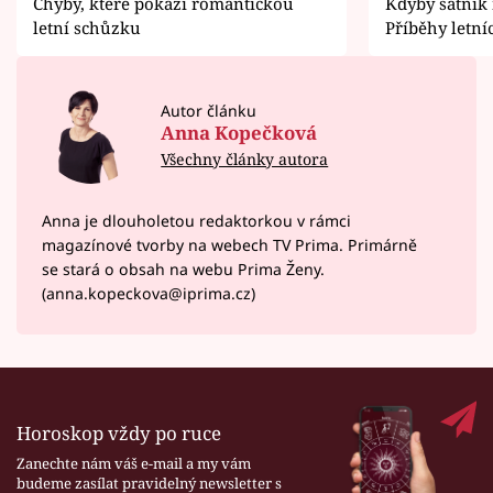
Chyby, které pokazí romantickou
Kdyby šatník
letní schůzku
Příběhy letní
Autor článku
Anna Kopečková
Všechny články autora
Anna je dlouholetou redaktorkou v rámci
magazínové tvorby na webech TV Prima. Primárně
se stará o obsah na webu Prima Ženy.
(anna.kopeckova@iprima.cz)
Horoskop vždy po ruce
Zanechte nám váš e-mail a my vám
budeme zasílat pravidelný newsletter s