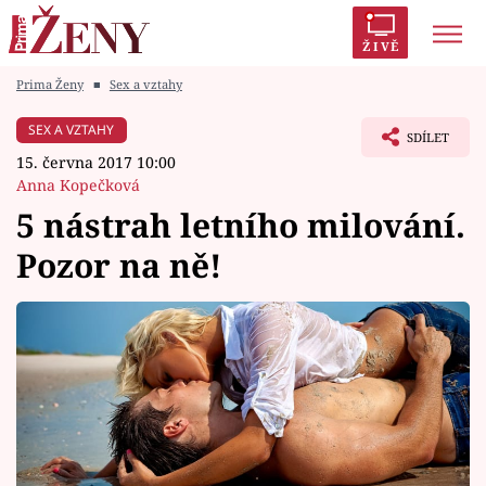
ŽIVĚ
Prima Ženy
■
Sex a vztahy
Trendy:
Polabí
Inspekce
Prostřeno!
AYTO?
SEX A VZTAHY
SDÍLET
Módní alarm
Zrádci
Proměny
15. června 2017 10:00
Anna Kopečková
5 nástrah letního milování.
Pozor na ně!
Témata
Celebrity
Vztahy
Seriály