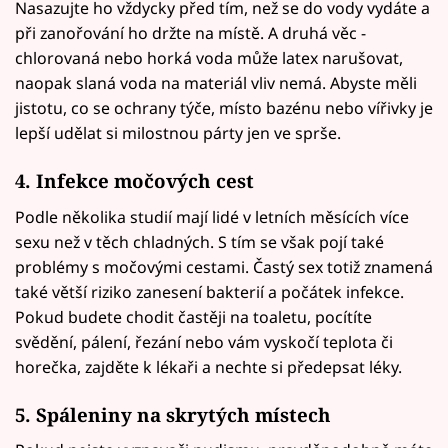
Nasazujte ho vždycky před tím, než se do vody vydáte a
při zanořování ho držte na místě. A druhá věc -
chlorovaná nebo horká voda může latex narušovat,
naopak slaná voda na materiál vliv nemá. Abyste měli
jistotu, co se ochrany týče, místo bazénu nebo vířivky je
lepší udělat si milostnou párty jen ve sprše.
4. Infekce močových cest
Podle několika studií mají lidé v letních měsících více
sexu než v těch chladných. S tím se však pojí také
problémy s močovými cestami. Častý sex totiž znamená
také větší riziko zanesení bakterií a počátek infekce.
Pokud budete chodit častěji na toaletu, pocítíte
svědění, pálení, řezání nebo vám vyskočí teplota či
horečka, zajděte k lékaři a nechte si předepsat léky.
5. Spáleniny na skrytých místech