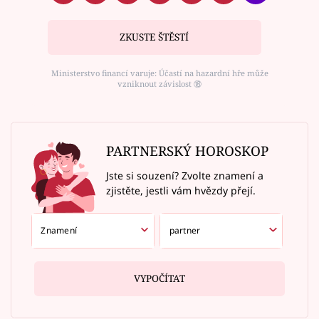
ZKUSTE ŠTĚSTÍ
Ministerstvo financí varuje: Účastí na hazardní hře může
vzniknout závislost ⑱
PARTNERSKÝ HOROSKOP
Jste si souzení? Zvolte znamení a
zjistěte, jestli vám hvězdy přejí.
VYPOČÍTAT