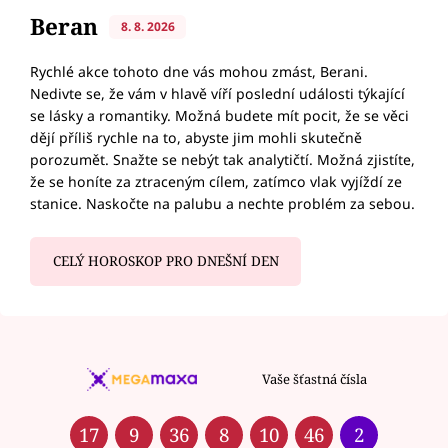
Beran
8. 8. 2026
Rychlé akce tohoto dne vás mohou zmást, Berani.
Nedivte se, že vám v hlavě víří poslední události týkající
se lásky a romantiky. Možná budete mít pocit, že se věci
dějí příliš rychle na to, abyste jim mohli skutečně
porozumět. Snažte se nebýt tak analytičtí. Možná zjistíte,
že se honíte za ztraceným cílem, zatímco vlak vyjíždí ze
stanice. Naskočte na palubu a nechte problém za sebou.
CELÝ HOROSKOP PRO DNEŠNÍ DEN
Vaše šťastná čísla
17
9
36
8
10
46
2