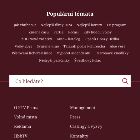
Populární témata
Jak zhubnout
Nejlepší filmy 2024
Nejlepší horory
TV program
Změna času
Partie
Počasí
Kdy budou volby
ZOO Nové začátky
Auto – katalog
7 pádů Honzy Dědka
Volby 2025
Svařené víno
Tatarák podle Pohlreicha
Aloe vera
Pěstování lichořeřišnice
Výpočet ascendentu
Tvarohové knedlíky
Nejlepší palačinky
Švestkový koláč
O FTV Prima
Management
Volná místa
Press
Reklama
Castingy a výzvy
HbbTV
Kontakty