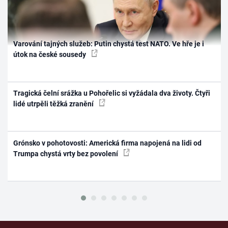
Varování tajných služeb: Putin chystá test NATO. Ve hře je i
útok na české sousedy
Tragická čelní srážka u Pohořelic si vyžádala dva životy. Čtyři
lidé utrpěli těžká zranění
Grónsko v pohotovosti: Americká firma napojená na lidi od
Trumpa chystá vrty bez povolení