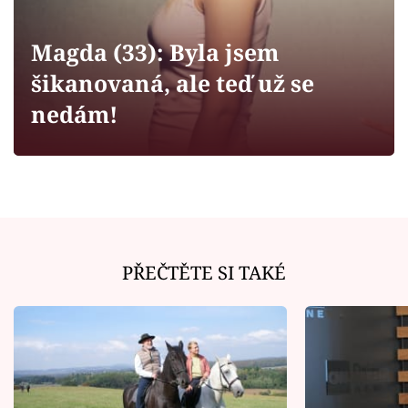
Horoskopy
Sledujte prima+
Magda (33): Byla jsem
šikanovaná, ale teď už se
Filmový festival Karlovy Vary
nedám!
Pořady
Mámy sobě
Přihlášení
PŘEČTĚTE SI TAKÉ
Sledujte nás