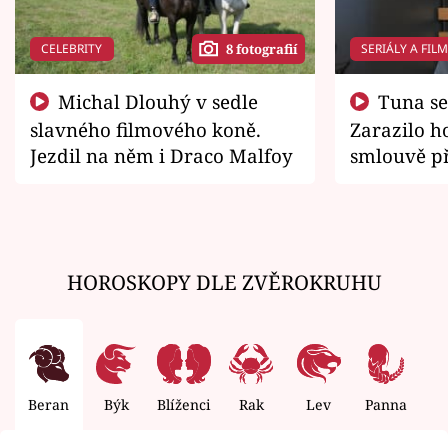
CELEBRITY
SERIÁLY A FIL
8 fotografií
Michal Dlouhý v sedle
Tuna se chtěl vrátit domů.
slavného filmového koně.
Zarazilo ho
Jezdil na něm i Draco Malfoy
smlouvě př
zemřít
HOROSKOPY DLE ZVĚROKRUHU
Beran
Býk
Blíženci
Rak
Lev
Panna
V