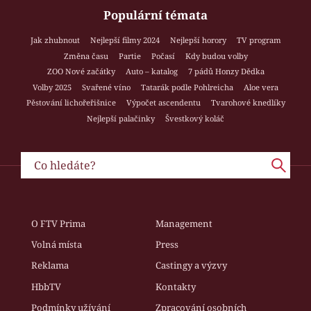
Populární témata
Jak zhubnout
Nejlepší filmy 2024
Nejlepší horory
TV program
Změna času
Partie
Počasí
Kdy budou volby
ZOO Nové začátky
Auto – katalog
7 pádů Honzy Dědka
Volby 2025
Svařené víno
Tatarák podle Pohlreicha
Aloe vera
Pěstování lichořeřišnice
Výpočet ascendentu
Tvarohové knedlíky
Nejlepší palačinky
Švestkový koláč
O FTV Prima
Management
Volná místa
Press
Reklama
Castingy a výzvy
HbbTV
Kontakty
Podmínky užívání
Zpracování osobních