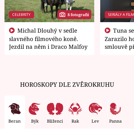
CELEBRITY
SERIÁLY A FIL
8 fotografií
Michal Dlouhý v sedle
Tuna se chtěl vrátit domů.
slavného filmového koně.
Zarazilo ho
Jezdil na něm i Draco Malfoy
smlouvě př
zemřít
HOROSKOPY DLE ZVĚROKRUHU
Beran
Býk
Blíženci
Rak
Lev
Panna
V