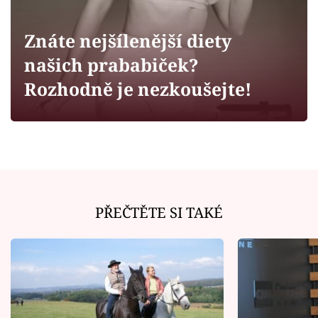
Horoskopy
Sledujte prima+
Znáte nejšílenější diety
našich prababiček?
Filmový festival Karlovy Vary
Rozhodně je nezkoušejte!
Pořady
Mámy sobě
Přihlášení
PŘEČTĚTE SI TAKÉ
Sledujte nás