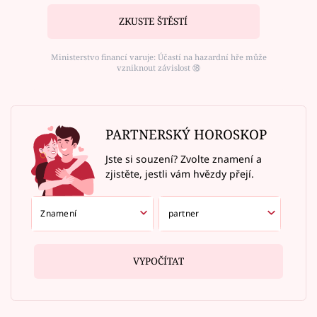
ZKUSTE ŠTĚSTÍ
Ministerstvo financí varuje: Účastí na hazardní hře může
vzniknout závislost ⑱
PARTNERSKÝ HOROSKOP
Jste si souzení? Zvolte znamení a
zjistěte, jestli vám hvězdy přejí.
VYPOČÍTAT