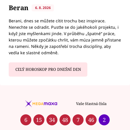
Beran
6. 8. 2026
Berani, dnes se můžete cítit trochu bez inspirace.
Nenechte se odradit. Pusťte se do jakéhokoli projektu, i
když jste myšlenkami jinde. V průběhu „špatné“ práce,
kterou můžete zpočátku chrlit, vám múza jemně přistane
na rameni. Někdy je zapotřebí trocha disciplíny, aby
vedla ke slastné odměně.
CELÝ HOROSKOP PRO DNEŠNÍ DEN
Vaše šťastná čísla
6
15
34
48
7
46
2