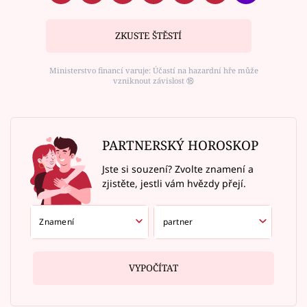
ZKUSTE ŠTĚSTÍ
Ministerstvo financí varuje: Účastí na hazardní hře může
vzniknout závislost ⑱
PARTNERSKÝ HOROSKOP
Jste si souzení? Zvolte znamení a
zjistěte, jestli vám hvězdy přejí.
VYPOČÍTAT