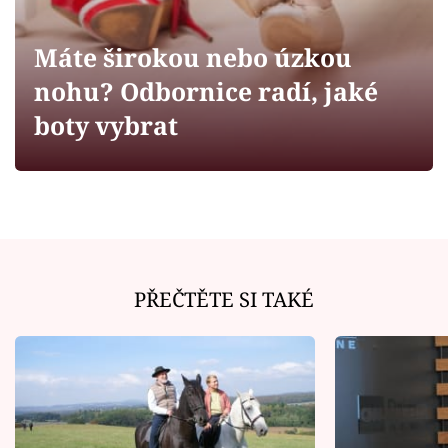
Horoskopy
Sledujte prima+
Máte širokou nebo úzkou
nohu? Odbornice radí, jaké
Filmový festival Karlovy Vary
boty vybrat
Pořady
Mámy sobě
Přihlášení
PŘEČTĚTE SI TAKÉ
Sledujte nás