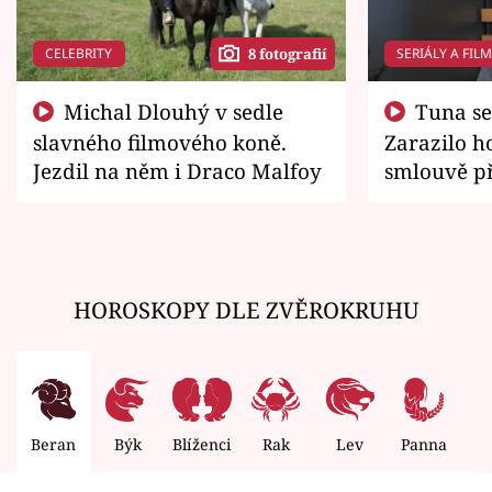
CELEBRITY
SERIÁLY A FIL
8 fotografií
Michal Dlouhý v sedle
Tuna se chtěl vrátit domů.
slavného filmového koně.
Zarazilo ho
Jezdil na něm i Draco Malfoy
smlouvě př
zemřít
HOROSKOPY DLE ZVĚROKRUHU
Beran
Býk
Blíženci
Rak
Lev
Panna
V