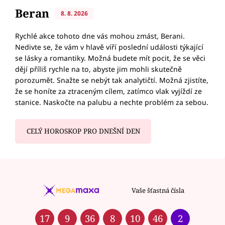
Beran
8. 8. 2026
Rychlé akce tohoto dne vás mohou zmást, Berani.
Nedivte se, že vám v hlavě víří poslední události týkající
se lásky a romantiky. Možná budete mít pocit, že se věci
dějí příliš rychle na to, abyste jim mohli skutečně
porozumět. Snažte se nebýt tak analytičtí. Možná zjistíte,
že se honíte za ztraceným cílem, zatímco vlak vyjíždí ze
stanice. Naskočte na palubu a nechte problém za sebou.
CELÝ HOROSKOP PRO DNEŠNÍ DEN
Vaše šťastná čísla
17
9
36
8
10
46
2