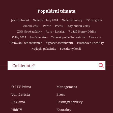
Populární témata
Jak zhubnout
Nejlepší filmy 2024
Nejlepší horory
TV program
Změna času
Partie
Počasí
Kdy budou volby
ZOO Nové začátky
Auto – katalog
7 pádů Honzy Dědka
Volby 2025
Svařené víno
Tatarák podle Pohlreicha
Aloe vera
Pěstování lichořeřišnice
Výpočet ascendentu
Tvarohové knedlíky
Nejlepší palačinky
Švestkový koláč
O FTV Prima
Management
Volná místa
Press
Reklama
Castingy a výzvy
HbbTV
Kontakty